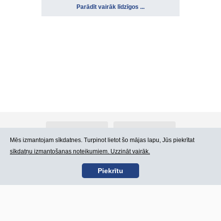
Parādīt vairāk līdzīgos ...
Par Atlants.lv
Reklāma
Mēs izmantojam sīkdatnes. Turpinot lietot šo mājas lapu, Jūs piekrītat
sīkdatņu izmantošanas noteikumiem. Uzzināt vairāk.
Kontakti
Lietošanas noteikumi
Piekrītu
SIA „CDI” © 2002 -
Lapas karte
2026