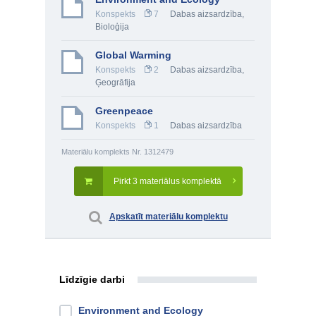
Konspekts
7
Dabas aizsardzība
,
Bioloģija
Global Warming
Konspekts
2
Dabas aizsardzība
,
Ģeogrāfija
Greenpeace
Konspekts
1
Dabas aizsardzība
Materiālu komplekts Nr. 1312479
Pirkt 3 materiālus komplektā
Apskatīt materiālu komplektu
Līdzīgie darbi
Environment and Ecology