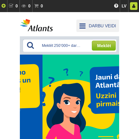
0
0
0
LV
DARBU VEIDI
Meklēt