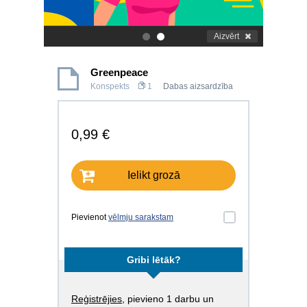
Aizvērt
.
.
Greenpeace
Konspekts
1
Dabas aizsardzība
0,99 €
Ielikt grozā
Pievienot
vēlmju sarakstam
Gribi lētāk?
Reģistrējies
, pievieno 1 darbu un