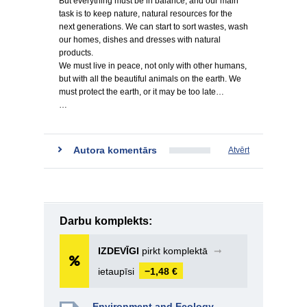
But everything must be in balance, and our main
task is to keep nature, natural resources for the
next generations. We can start to sort wastes, wash
our homes, dishes and dresses with natural
products.
We must live in peace, not only with other humans,
but with all the beautiful animals on the earth. We
must protect the earth, or it may be too late…
…
Autora komentārs
Atvērt
Darbu komplekts:
IZDEVĪGI
pirkt komplektā
➞
ietaupīsi
−1,48 €
Environment and Ecology