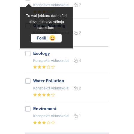
Konspekts
vidusskolai
7
Tu vari jebkuru darbu ātri
pievienot savu vēlmju
Global Warming
sarakstam.
Konspekts
vidusskolai
2
Forši!
Ecology
Konspekts
vidusskolai
4
Water Pollution
Konspekts
vidusskolai
2
Enviroment
Konspekts
vidusskolai
1