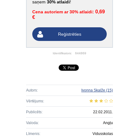
saņem
30% atlaidi
!
0,69
Cena autoriem ar 30% atlaidi:
€
Reģistrēties
Identifikators:
644869
Autors:
Ivonna Skalže
(15)
Vērtējums:
Publicēts:
22.02.2011.
Valoda:
Angļu
Līmenis:
Vidusskolas