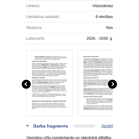
Līmenis:
Vidusskolas
Literatūras saraksts:
9 vienības
Atsauces:
Nav
Laikposms:
2026. - 2030. g.
Darba fragments
Aizvērt
Ģermāņu cilšu izveidošanās un sākotnējā attīstība