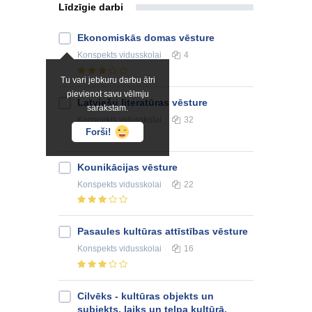
Līdzīgie darbi
Ekonomiskās domas vēsture
Konspekts
vidusskolai
4
Tu vari jebkuru darbu ātri
pievienot savu vēlmju
Latviešu literatūras vēsture
sarakstam.
Konspekts
vidusskolai
32
Forši!
Kounikācijas vēsture
Konspekts
vidusskolai
22
Pasaules kultūras attīstības vēsture
Konspekts
vidusskolai
16
Cilvēks - kultūras objekts un
subjekts, laiks un telpa kultūrā.