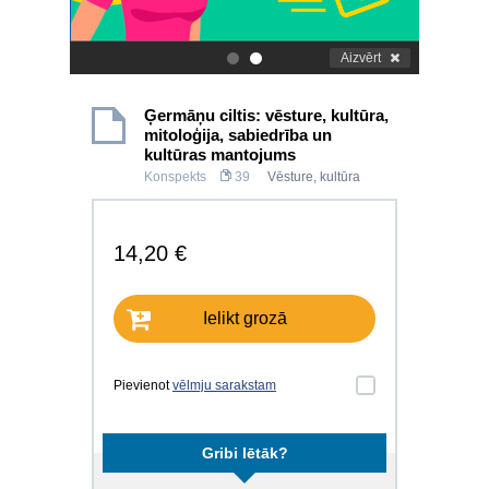
Aizvērt
.
.
Ģermāņu ciltis: vēsture, kultūra,
mitoloģija, sabiedrība un
kultūras mantojums
Konspekts
39
Vēsture, kultūra
14,20 €
Ielikt grozā
Pievienot
vēlmju sarakstam
Gribi lētāk?