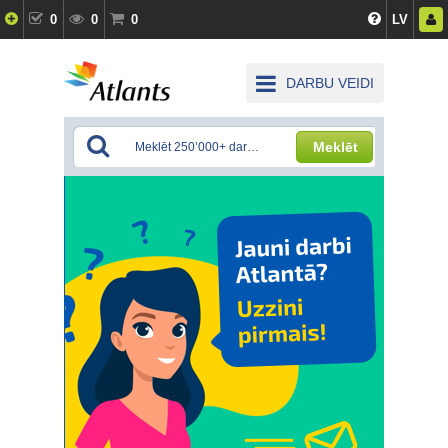
0
0
0
LV
DARBU VEIDI
Meklēt