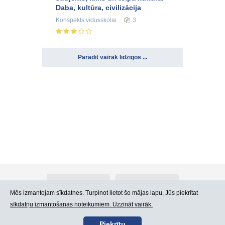
Daba, kultūra, civilizācija
Konspekts
vidusskolai
3
Parādīt vairāk līdzīgos ...
Par Atlants.lv
Reklāma
Mēs izmantojam sīkdatnes. Turpinot lietot šo mājas lapu, Jūs piekrītat
sīkdatņu izmantošanas noteikumiem. Uzzināt vairāk.
Kontakti
Lietošanas noteikumi
Piekrītu