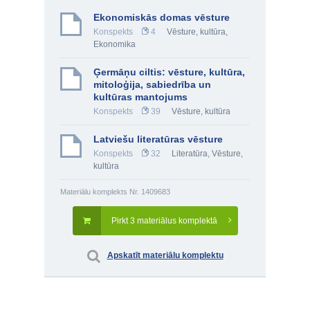
Ekonomiskās domas vēsture
Konspekts
4
Vēsture, kultūra
,
Ekonomika
Ģermāņu ciltis: vēsture, kultūra,
mitoloģija, sabiedrība un
kultūras mantojums
Konspekts
39
Vēsture, kultūra
Latviešu literatūras vēsture
Konspekts
32
Literatūra
,
Vēsture,
kultūra
Materiālu komplekts Nr. 1409683
Pirkt 3 materiālus komplektā
Apskatīt materiālu komplektu