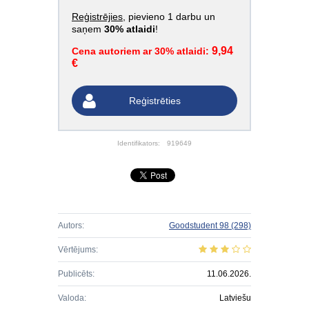
Reģistrējies
, pievieno 1 darbu un
saņem
30% atlaidi
!
9,94
Cena autoriem ar 30% atlaidi:
€
Reģistrēties
Identifikators:
919649
Autors:
Goodstudent 98
(298)
Vērtējums:
Publicēts:
11.06.2026.
Valoda:
Latviešu