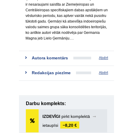
ir nesaraujami saistīta ar Ziemeļeiropas un
Centrāleiropas specifiskajiem dabas apstākļiem un
vēsturisko periodu, kas aptver vairāk nekā pusotru
tūkstoti gadu. Ģermāņi kā atsevišķa indoeiropiešu
valodu saimes grupa sāka konsolidēties teritorijās,
ko antīkie autori vēlāk nodēvēja par Germania
Magna jeb Lielo Ģermāniju.…
Autora komentārs
Atvērt
Redakcijas piezīme
Atvērt
Darbu komplekts:
IZDEVĪGI
pirkt komplektā
➞
ietaupīsi
−8,20 €