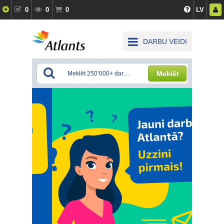
0
0
0
LV
DARBU VEIDI
Meklēt