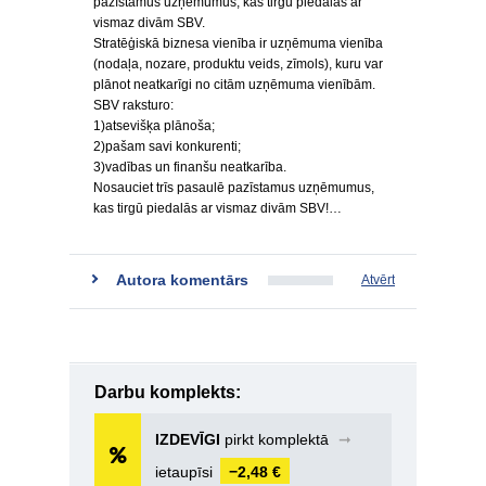
pazīstamus uzņēmumus, kas tirgū piedalās ar
vismaz divām SBV.
Stratēģiskā biznesa vienība ir uzņēmuma vienība
(nodaļa, nozare, produktu veids, zīmols), kuru var
plānot neatkarīgi no citām uzņēmuma vienībām.
SBV raksturo:
1)atsevišķa plānoša;
2)pašam savi konkurenti;
3)vadības un finanšu neatkarība.
Nosauciet trīs pasaulē pazīstamus uzņēmumus,
kas tirgū piedalās ar vismaz divām SBV!…
Autora komentārs
Atvērt
Darbu komplekts:
IZDEVĪGI
pirkt komplektā
➞
ietaupīsi
−2,48 €