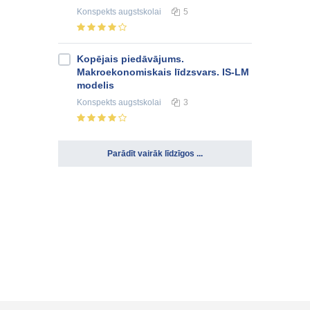
Konspekts
augstskolai
5
Kopējais piedāvājums.
Makroekonomiskais līdzsvars. IS-LM
modelis
Konspekts
augstskolai
3
Parādīt vairāk līdzīgos ...