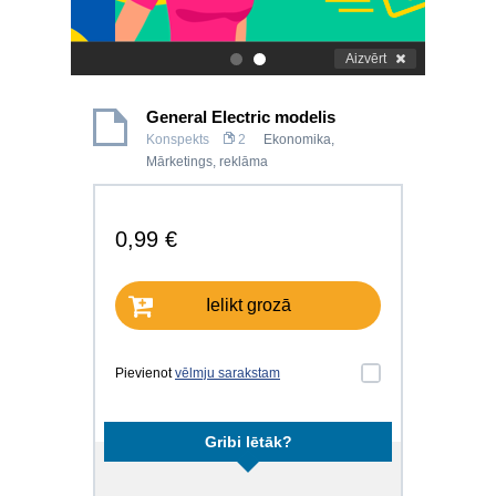
Aizvērt
.
.
General Electric modelis
Konspekts
2
Ekonomika
,
Mārketings, reklāma
0,99 €
Ielikt grozā
Pievienot
vēlmju sarakstam
Gribi lētāk?