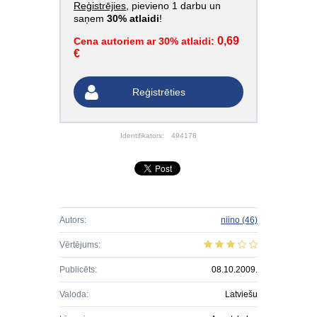
Reģistrējies
, pievieno 1 darbu un
saņem
30% atlaidi
!
0,69
Cena autoriem ar 30% atlaidi:
€
Reģistrēties
Identifikators:
494178
Autors:
niino
(46)
Vērtējums:
Publicēts:
08.10.2009.
Valoda:
Latviešu