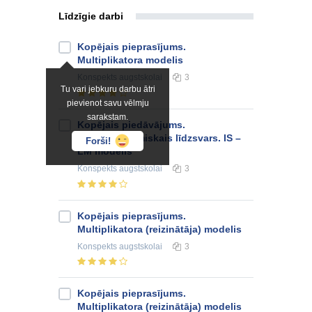
Līdzīgie darbi
Kopējais pieprasījums.
Multiplikatora modelis
Konspekts
augstskolai
3
Tu vari jebkuru darbu ātri
pievienot savu vēlmju
sarakstam.
Kopējais piedāvājums.
Makroekonomiskais līdzsvars. IS –
Forši!
LM modelis
Konspekts
augstskolai
3
Kopējais pieprasījums.
Multiplikatora (reizinātāja) modelis
Konspekts
augstskolai
3
Kopējais pieprasījums.
Multiplikatora (reizinātāja) modelis