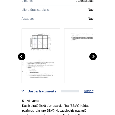
Līmenis:
Augstskolas
Literatūras saraksts:
Nav
Atsauces:
Nav
Darba fragments
Aizvērt
5.uzdevums
Kas ir stratēģiskā biznesa vienība (SBV)? Kādas
pazīmes raksturo SBV? Nosauciet trīs pasaulē