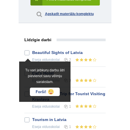
Apskatīt materiālu komplektu
Līdzīgie darbi
Beautiful Sights of Latvia
Eseja
vidusskolai
2
Tu vari jebkuru darbu ātri
Cat’s Hotel
pievienot savu vēlmju
Eseja
vidusskolai
3
sarakstam.
Forši!
Planning Day Trip for Tourist Visiting
Kraslava
Eseja
vidusskolai
1
Tourism in Latvia
Eseja
vidusskolai
1