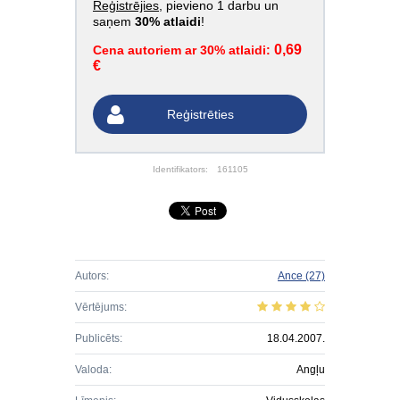
Reģistrējies
, pievieno 1 darbu un
saņem
30% atlaidi
!
0,69
Cena autoriem ar 30% atlaidi:
€
Reģistrēties
Identifikators:
161105
Autors:
Ance
(27)
Vērtējums:
Publicēts:
18.04.2007.
Valoda:
Angļu