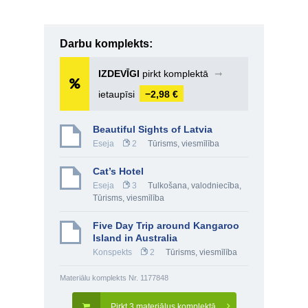
Darbu komplekts:
IZDEVĪGI
pirkt komplektā
➞
ietaupīsi
−2,98 €
Beautiful Sights of Latvia
Eseja
2
Tūrisms, viesmīlība
Cat’s Hotel
Eseja
3
Tulkošana, valodniecība
,
Tūrisms, viesmīlība
Five Day Trip around Kangaroo
Island in Australia
Konspekts
2
Tūrisms, viesmīlība
Materiālu komplekts Nr. 1177848
Pirkt 3 materiālus komplektā