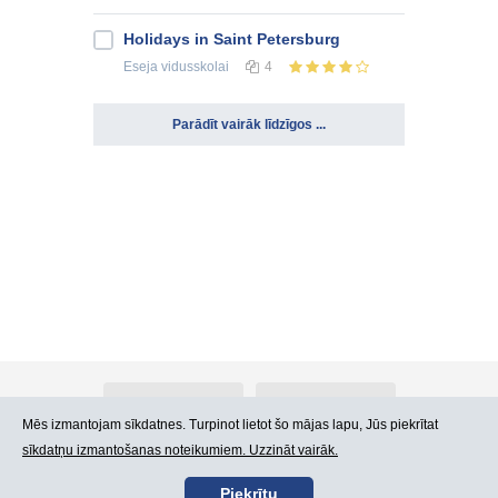
Holidays in Saint Petersburg
Eseja
vidusskolai
4
Parādīt vairāk līdzīgos ...
Par Atlants.lv
Reklāma
Mēs izmantojam sīkdatnes. Turpinot lietot šo mājas lapu, Jūs piekrītat
sīkdatņu izmantošanas noteikumiem. Uzzināt vairāk.
Kontakti
Lietošanas noteikumi
Piekrītu