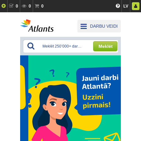
0
0
0
LV
DARBU VEIDI
Meklēt