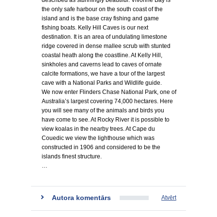
described as stunningly beautiful. Vivonne Bay is
the only safe harbour on the south coast of the
island and is the base cray fishing and game
fishing boats. Kelly Hill Caves is our next
destination. It is an area of undulating limestone
ridge covered in dense mallee scrub with stunted
coastal heath along the coastline. At Kelly Hill,
sinkholes and caverns lead to caves of ornate
calcite formations, we have a tour of the largest
cave with a National Parks and Wildlife guide.
We now enter Flinders Chase National Park, one of
Australia’s largest covering 74,000 hectares. Here
you will see many of the animals and birds you
have come to see. At Rocky River it is possible to
view koalas in the nearby trees. At Cape du
Couedic we view the lighthouse which was
constructed in 1906 and considered to be the
islands finest structure.
…
Autora komentārs
Atvērt