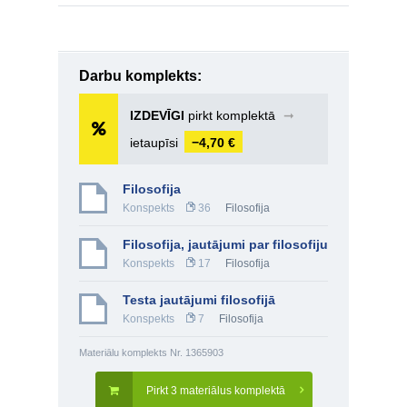
Darbu komplekts:
IZDEVĪGI
pirkt komplektā
➞
ietaupīsi
−4,70 €
Filosofija
Konspekts
36
Filosofija
Filosofija, jautājumi par filosofiju
Konspekts
17
Filosofija
Testa jautājumi filosofijā
Konspekts
7
Filosofija
Materiālu komplekts Nr. 1365903
Pirkt 3 materiālus komplektā