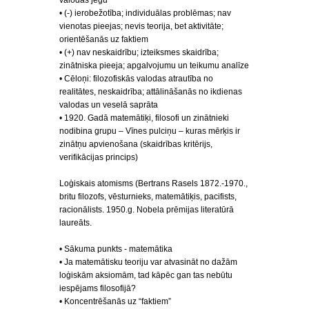
valodas jēgu
• (-) ierobežotība; individuālas problēmas; nav
vienotas pieejas; nevis teorija, bet aktivitāte;
orientēšanās uz faktiem
• (+) nav neskaidrību; izteiksmes skaidrība;
zinātniska pieeja; apgalvojumu un teikumu analīze
• Cēloņi: filozofiskās valodas atrautība no
realitātes, neskaidrība; attālināšanās no ikdienas
valodas un veselā saprāta
• 1920. Gadā matemātiķi, filosofi un zinātnieki
nodibina grupu – Vīnes pulciņu – kuras mērķis ir
zinātņu apvienošana (skaidrības kritērijs,
verifikācijas princips)
Loģiskais atomisms (Bertrans Rasels 1872.-1970.,
britu filozofs, vēsturnieks, matemātiķis, pacifists,
racionālists. 1950.g. Nobela prēmijas literatūrā
laureāts.
• Sākuma punkts - matemātika
• Ja matemātisku teoriju var atvasināt no dažām
loģiskām aksiomām, tad kāpēc gan tas nebūtu
iespējams filosofijā?
• Koncentrēšanās uz “faktiem”