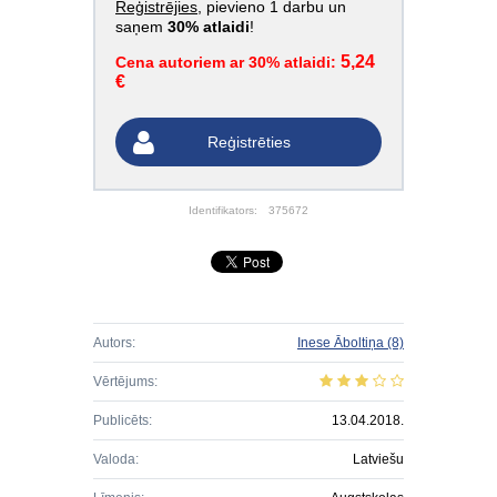
Reģistrējies
, pievieno 1 darbu un
saņem
30% atlaidi
!
5,24
Cena autoriem ar 30% atlaidi:
€
Reģistrēties
Identifikators:
375672
Autors:
Inese Āboltiņa
(8)
Vērtējums:
Publicēts:
13.04.2018.
Valoda:
Latviešu