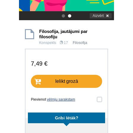
Aizvērt
.
.
Filosofija, jautājumi par
filosofiju
Konspekts
17
Filosofija
7,49 €
Ielikt grozā
Pievienot
vēlmju sarakstam
Gribi lētāk?