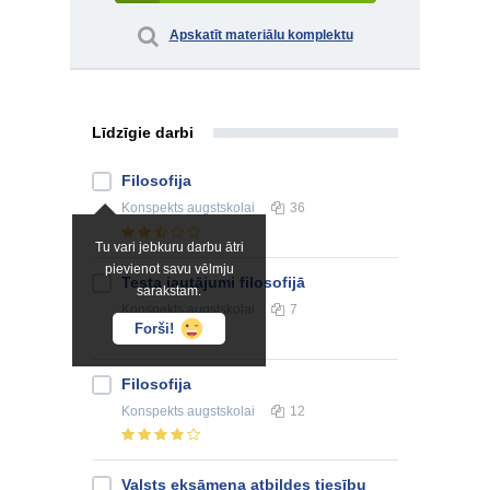
Apskatīt materiālu komplektu
Līdzīgie darbi
Filosofija
Konspekts
augstskolai
36
Tu vari jebkuru darbu ātri
pievienot savu vēlmju
Testa jautājumi filosofijā
sarakstam.
Konspekts
augstskolai
7
Forši!
Filosofija
Konspekts
augstskolai
12
Valsts eksāmena atbildes tiesību