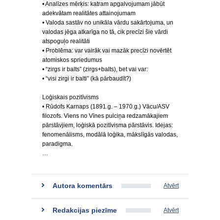
• Analīzes mērķis: katram apgalvojumam jābūt
adekvātam realitātes attainojumam
• Valoda sastāv no unikāla vārdu sakārtojuma, un
valodas jēga atkarīga no tā, cik precīzi šie vārdi
atspoguļo realitāti
• Problēma: var vairāk vai mazāk precīzi novērtēt
atomiskos spriedumus
• “zirgs ir balts” (zirgs+balts), bet vai var:
• “visi zirgi ir balti” (kā pārbaudīt?)
Loģiskais pozitīvisms
• Rūdofs Karnaps (1891.g. – 1970.g.) Vācu/ASV
filozofs. Viens no Vīnes pulciņa redzamākajiem
pārstāvjiem, loģiskā pozitīvisma pārstāvis. Idejas:
fenomenālisms, modālā loģika, mākslīgās valodas,
paradigma.
…
Autora komentārs
Atvērt
Redakcijas piezīme
Atvērt