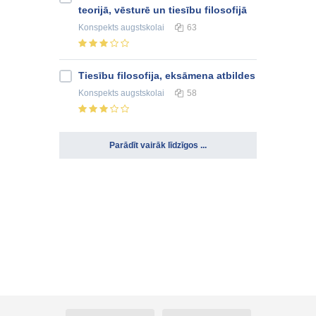
teorijā, vēsturē un tiesību filosofijā
Konspekts
augstskolai
63
Tiesību filosofija, eksāmena atbildes
Konspekts
augstskolai
58
Parādīt vairāk līdzīgos ...