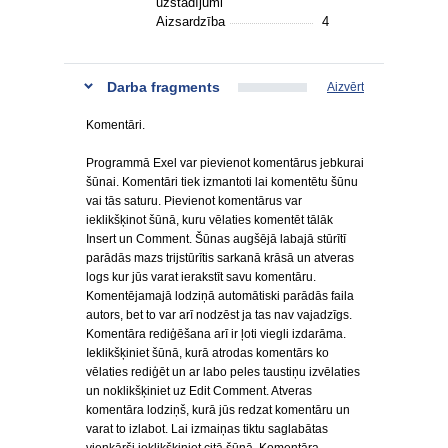
uzstādījumi
Aizsardzība
4
Darba fragments
Aizvērt
Komentāri.
Programmā Exel var pievienot komentārus jebkurai
šūnai. Komentāri tiek izmantoti lai komentētu šūnu
vai tās saturu. Pievienot komentārus var
ieklikšķinot šūnā, kuru vēlaties komentēt tālāk
Insert un Comment. Šūnas augšējā labajā stūrītī
parādās mazs trijstūrītis sarkanā krāsā un atveras
logs kur jūs varat ierakstīt savu komentāru.
Komentējamajā lodziņā automātiski parādās faila
autors, bet to var arī nodzēst ja tas nav vajadzīgs.
Komentāra rediģēšana arī ir ļoti viegli izdarāma.
Ieklikšķiniet šūnā, kurā atrodas komentārs ko
vēlaties rediģēt un ar labo peles taustiņu izvēlaties
un noklikšķiniet uz Edit Comment. Atveras
komentāra lodziņš, kurā jūs redzat komentāru un
varat to izlabot. Lai izmaiņas tiktu saglabātas