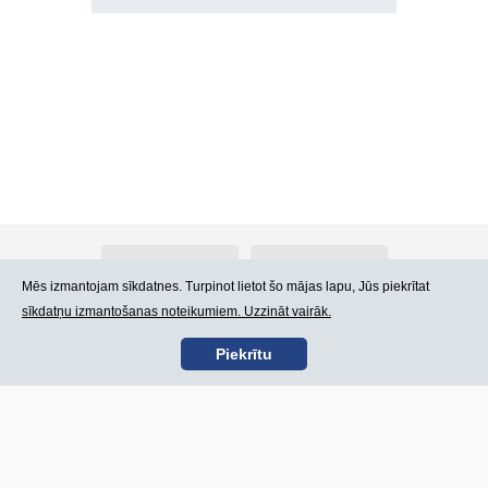
Par Atlants.lv
Reklāma
Mēs izmantojam sīkdatnes. Turpinot lietot šo mājas lapu, Jūs piekrītat
sīkdatņu izmantošanas noteikumiem. Uzzināt vairāk.
Kontakti
Lietošanas noteikumi
Piekrītu
SIA „CDI” © 2002 -
Lapas karte
2026