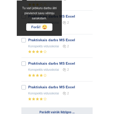
Tu vari jebkuru darbu ātri
pievienot savu vēlmju
Praktiskais darbs MS Excel
sarakstam.
Konspekts
vidusskolai
2
Forši!
Praktiskais darbs MS Excel
Konspekts
vidusskolai
2
Praktiskais darbs MS Excel
Konspekts
vidusskolai
2
Praktiskais darbs MS Excel
Konspekts
vidusskolai
2
Parādīt vairāk līdzīgos ...