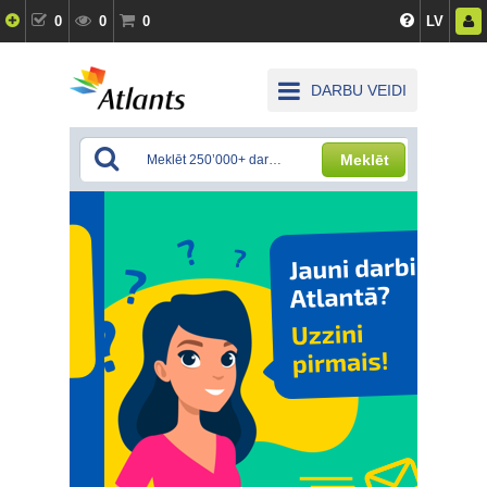
0
0
0
LV
DARBU VEIDI
Meklēt