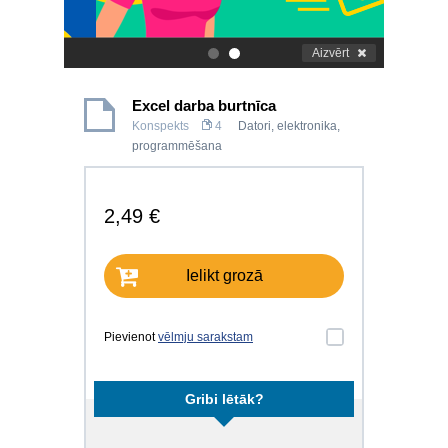
Aizvērt
.
.
Excel darba burtnīca
Konspekts
4
Datori, elektronika,
programmēšana
2,49 €
Ielikt grozā
Pievienot
vēlmju sarakstam
Gribi lētāk?