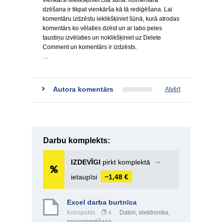
vienkārši ieklikšķiniet citā šūnā. Komentāra
dzēšana ir tikpat vienkārša kā tā rediģēšana. Lai
komentāru izdzēstu ieklikšķiniet šūnā, kurā atrodas
komentārs ko vēlaties dzēst un ar labo peles
taustiņu izvēlaties un noklikšķiniet uz Delete
Comment un komentārs ir izdzēsts.
…
Autora komentārs
Atvērt
Darbu komplekts:
IZDEVĪGI
pirkt komplektā
➞
ietaupīsi
−1,48 €
Excel darba burtnīca
Konspekts
4
Datori, elektronika,
programmēšana