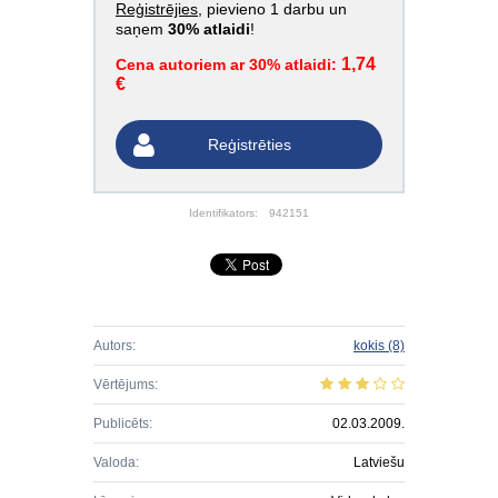
Reģistrējies
, pievieno 1 darbu un
saņem
30% atlaidi
!
1,74
Cena autoriem ar 30% atlaidi:
€
Reģistrēties
Identifikators:
942151
Autors:
kokis
(8)
Vērtējums:
Publicēts:
02.03.2009.
Valoda:
Latviešu