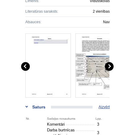
Līmenis:
Vidusskolas
Literatūras saraksts:
2 vienības
Atsauces:
Nav
Saturs
Aizvērt
Nr.
Sadaļas nosaukums
Lpp.
Komentāri
3
Darba burtnīcas
3