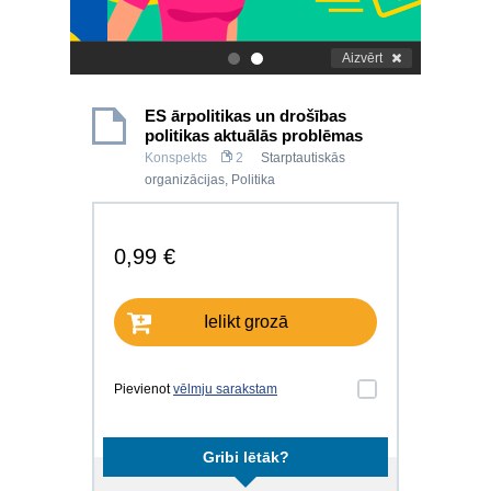
Aizvērt
.
.
ES ārpolitikas un drošības
politikas aktuālās problēmas
Konspekts
2
Starptautiskās
organizācijas
,
Politika
0,99 €
Ielikt grozā
Pievienot
vēlmju sarakstam
Gribi lētāk?