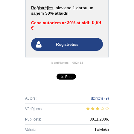
Reģistrējies
, pievieno 1 darbu un
saņem
30% atlaidi
!
0,69
Cena autoriem ar 30% atlaidi:
€
Reģistrēties
Identifikators:
982433
Autors:
dzirxtite
(9)
Vērtējums:
Publicēts:
30.11.2006.
Valoda:
Latviešu