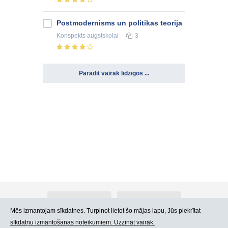
Postmodernisms un politikas teorija
Konspekts
augstskolai
3
Parādīt vairāk līdzīgos ...
Par Atlants.lv
Reklāma
Mēs izmantojam sīkdatnes. Turpinot lietot šo mājas lapu, Jūs piekrītat
sīkdatņu izmantošanas noteikumiem. Uzzināt vairāk.