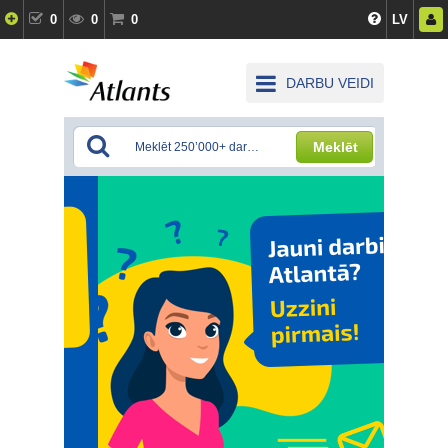
0
0
0
LV
DARBU VEIDI
Meklēt