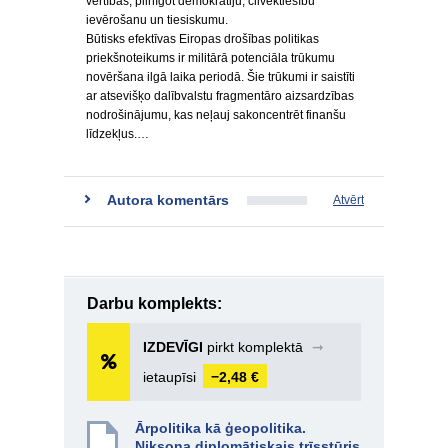
vērtības, pilnīgot demokrātiju, cilvēktiesību
ievērošanu un tiesiskumu.
Būtisks efektīvas Eiropas drošības politikas
priekšnoteikums ir militārā potenciāla trūkumu
novēršana ilgā laika periodā. Šie trūkumi ir saistīti
ar atsevišķo dalībvalstu fragmentāro aizsardzības
nodrošinājumu, kas neļauj sakoncentrēt finanšu
līdzekļus.…
Autora komentārs
Atvērt
Darbu komplekts:
IZDEVĪGI
pirkt komplektā
➞
ietaupīsi
−2,48 €
Ārpolitika kā ģeopolitika.
Niksona diplomātiskais trīsstūris