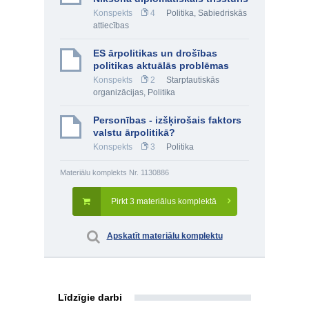
Konspekts
4
Politika
,
Sabiedriskās
attiecības
ES ārpolitikas un drošības
politikas aktuālās problēmas
Konspekts
2
Starptautiskās
organizācijas
,
Politika
Personības - izšķirošais faktors
valstu ārpolitikā?
Konspekts
3
Politika
Materiālu komplekts Nr. 1130886
Pirkt 3 materiālus komplektā
Apskatīt materiālu komplektu
Līdzīgie darbi