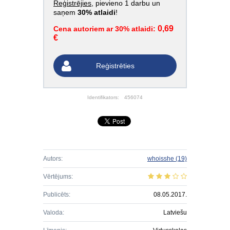
Reģistrējies
, pievieno 1 darbu un
saņem
30% atlaidi
!
0,69
Cena autoriem ar 30% atlaidi:
€
Reģistrēties
Identifikators:
456074
Autors:
whoisshe
(19)
Vērtējums:
Publicēts:
08.05.2017.
Valoda:
Latviešu