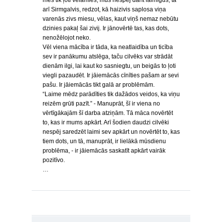
mēs tik ļoti vēlamies, mūs nespēj darīt laimīgus, tā
arī Sirmgalvis, redzot, kā haizivis saplosa viņa
varenās zivs miesu, vēlas, kaut viņš nemaz nebūtu
dzinies pakaļ šai zivij. Ir jānovērtē tas, kas dots,
nenožēlojot neko.
Vēl viena mācība ir tāda, ka neatlaidība un ticība
sev ir panākumu atslēga, taču cilvēks var strādāt
dienām ilgi, lai kaut ko sasniegtu, un beigās to ļoti
viegli pazaudēt. Ir jāiemācās cīnīties pašam ar sevi
pašu. Ir jāiemācās tikt galā ar problēmām.
“Laime mēdz parādīties tik dažādos veidos, ka viņu
reizēm grūti pazīt.” - Manuprāt, šī ir viena no
vērtīgākajām šī darba atziņām. Tā māca novērtēt
to, kas ir mums apkārt. Arī šodien daudzi cilvēki
nespēj saredzēt laimi sev apkārt un novērtēt to, kas
tiem dots, un tā, manuprāt, ir lielākā mūsdienu
problēma, - ir jāiemācās saskatīt apkārt vairāk
pozitīvo.
…