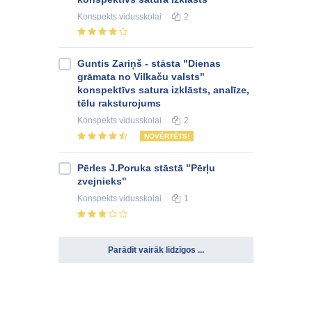
Konspekts
vidusskolai
2
Guntis Zariņš - stāsta "Dienas
grāmata no Vilkaču valsts"
konspektīvs satura izklāsts, analīze,
tēlu raksturojums
Konspekts
vidusskolai
2
NOVĒRTĒTS!
Pērles J.Poruka stāstā "Pērļu
zvejnieks"
Konspekts
vidusskolai
1
Parādīt vairāk līdzīgos ...