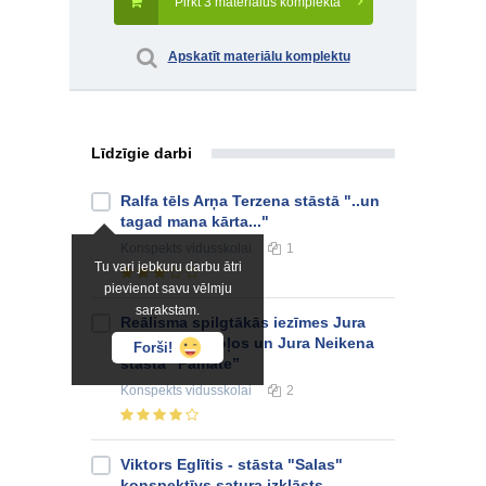
Pirkt 3 materiālus komplektā
Apskatīt materiālu komplektu
Līdzīgie darbi
Ralfa tēls Arņa Terzena stāstā "..un
tagad mana kārta..."
Konspekts
vidusskolai
1
Tu vari jebkuru darbu ātri
pievienot savu vēlmju
sarakstam.
Reālisma spilgtākās iezīmes Jura
Alunāna dzejoļos un Jura Neikena
Forši!
stāstā “Pamāte”
Konspekts
vidusskolai
2
Viktors Eglītis - stāsta "Salas"
konspektīvs satura izklāsts