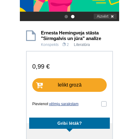
Aizvērt
.
.
Ernesta Hemingveja stāsta
"Sirmgalvis un jūra" analīze
Konspekts
2
Literatūra
0,99 €
Ielikt grozā
Pievienot
vēlmju sarakstam
Gribi lētāk?