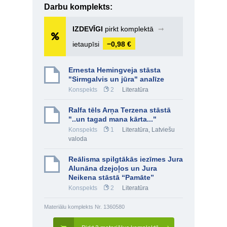
Darbu komplekts:
IZDEVĪGI
pirkt komplektā
➞
ietaupīsi
−0,98 €
Ernesta Hemingveja stāsta
"Sirmgalvis un jūra" analīze
Konspekts
2
Literatūra
Ralfa tēls Arņa Terzena stāstā
"..un tagad mana kārta..."
Konspekts
1
Literatūra
,
Latviešu
valoda
Reālisma spilgtākās iezīmes Jura
Alunāna dzejoļos un Jura
Neikena stāstā “Pamāte”
Konspekts
2
Literatūra
Materiālu komplekts Nr. 1360580