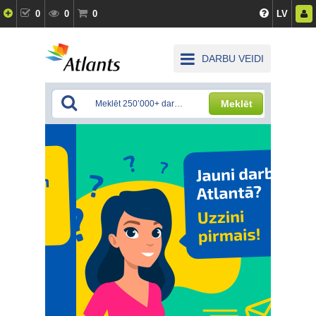
0
0
0
LV
DARBU VEIDI
Meklēt