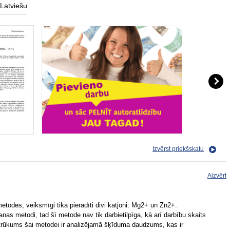
Latviešu
Izvērst priekšskatu
Aizvērt
etodes, veiksmīgi tika pierādīti divi katjoni: Mg2+ un Zn2+.
anas metodi, tad šī metode nav tik darbietilpīga, kā arī darbību skaits
ks trūkums šai metodei ir analizējamā šķīduma daudzums, kas ir