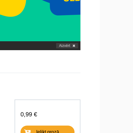
Aizvērt
0,99 €
Ielikt grozā