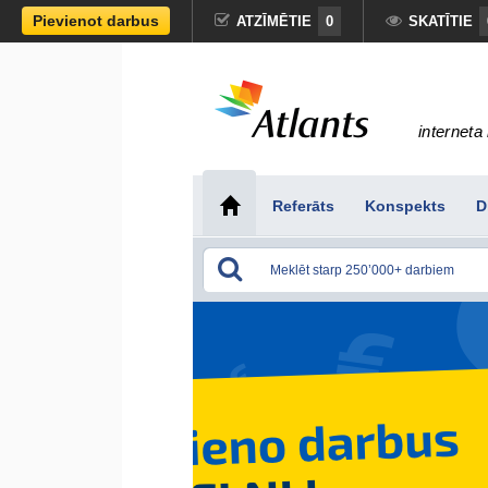
Pievienot darbus
ATZĪMĒTIE
0
SKATĪTIE
interneta 
Referāts
Konspekts
D