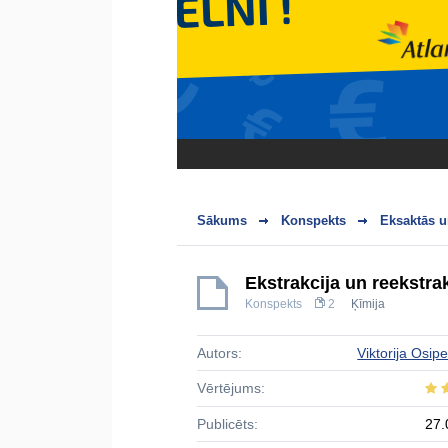
Sākums
Konspekts
Eksaktās u
Ekstrakcija un reekstra
Konspekts
2
Ķīmija
Autors:
Viktorija Osip
Vērtējums:
Publicēts:
27.