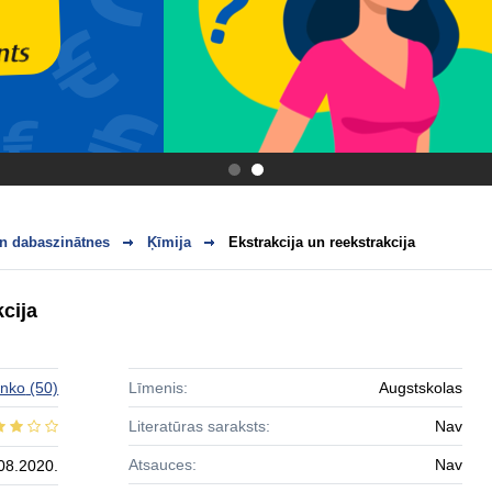
.
.
n dabaszinātnes
Ķīmija
Ekstrakcija un reekstrakcija
kcija
enko
(50)
Līmenis:
Augstskolas
Literatūras saraksts:
Nav
Atsauces:
Nav
08.2020.