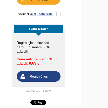
Pievienot
vēlmju sarakstam
Gribi lētāk?
Reģistrējies
, pievieno 1
darbu un saņem
30%
atlaidi
!
Cena autoriem ar 30%
0,69 €
atlaidi:
Reģistrēties
Identifikators:
731835