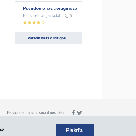
Pseudomonas aeruginosa
Konspekts
augstskolai
6
Parādīt vairāk līdzīgos ...
Pievienojies mums sociālajos tīklos:
Piekrītu
āk.