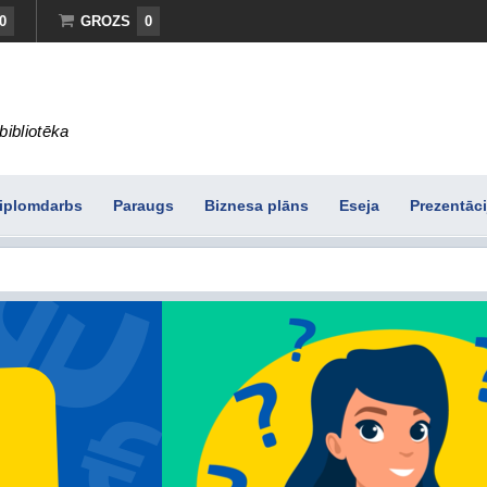
0
GROZS
0
bibliotēka
iplomdarbs
Paraugs
Biznesa plāns
Eseja
Prezentāci