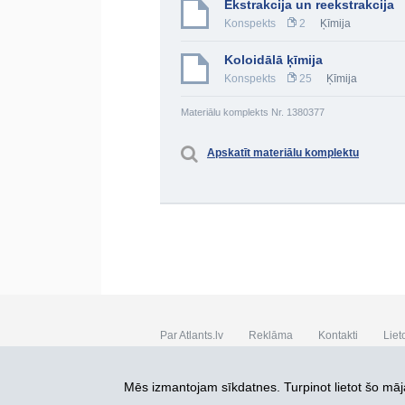
Ekstrakcija un reekstrakcija
Konspekts
2
Ķīmija
Koloidālā ķīmija
Konspekts
25
Ķīmija
Materiālu komplekts Nr. 1380377
Apskatīt materiālu komplektu
Par Atlants.lv
Reklāma
Kontakti
Liet
SIA „CDI” © 2002 - 2026
Mēs izmantojam sīkdatnes. Turpinot lietot šo māja