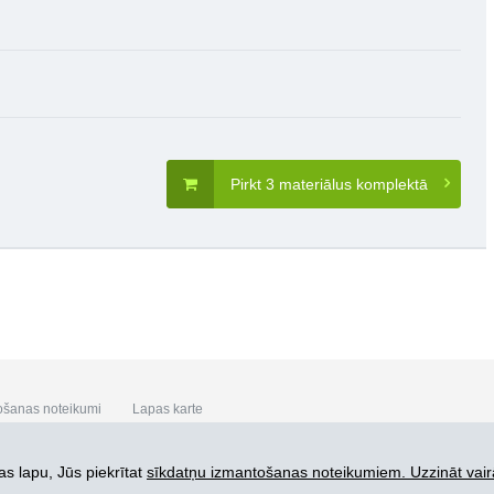
Pirkt 3 materiālus komplektā
ošanas noteikumi
Lapas karte
s lapu, Jūs piekrītat
sīkdatņu izmantošanas noteikumiem. Uzzināt vair