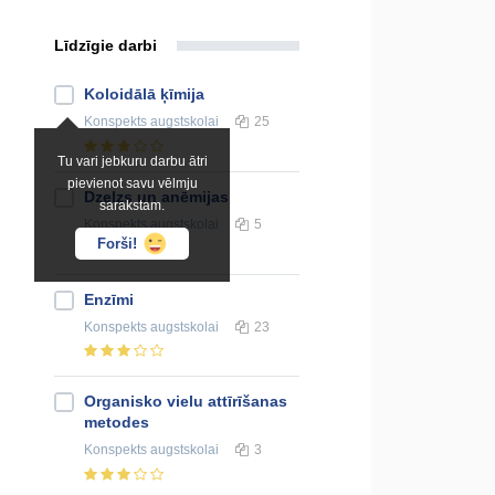
Līdzīgie darbi
Koloidālā ķīmija
Konspekts
augstskolai
25
Tu vari jebkuru darbu ātri
pievienot savu vēlmju
Dzelzs un anēmijas
sarakstam.
Konspekts
augstskolai
5
Forši!
Enzīmi
Konspekts
augstskolai
23
Organisko vielu attīrīšanas
metodes
Konspekts
augstskolai
3