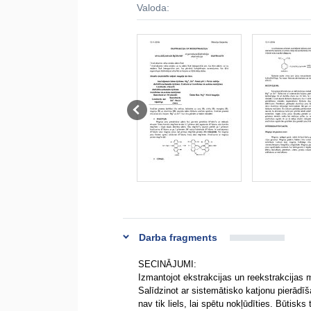
Valoda:
Darba fragments
SECINĀJUMI:
Izmantojot ekstrakcijas un reekstrakcijas m
Salīdzinot ar sistemātisko katjonu pierādīš
nav tik liels, lai spētu nokļūdīties. Būtis