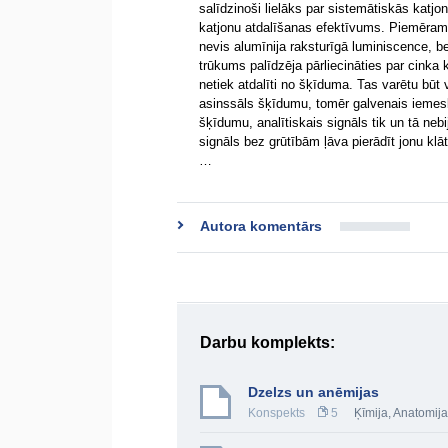
salīdzinoši lielāks par sistemātiskās kat
katjonu atdalīšanas efektīvums. Piemēram,
nevis alumīnija raksturīgā luminiscence, b
trūkums palīdzēja pārliecināties par cinka kl
netiek atdalīti no šķīduma. Tas varētu būt
asinssāls šķīdumu, tomēr galvenais iemesls 
šķīdumu, analītiskais signāls tik un tā nebi
signāls bez grūtībām ļāva pierādīt jonu klāt
…
Autora komentārs
Darbu komplekts:
Dzelzs un anēmijas
Konspekts
5
Ķīmija
,
Anatomija