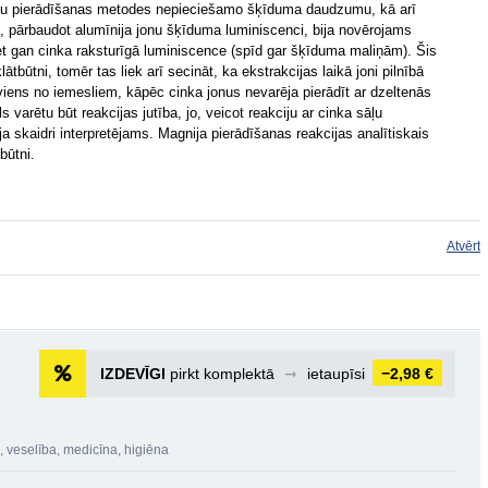
jonu pierādīšanas metodes nepieciešamo šķīduma daudzumu, kā arī
 pārbaudot alumīnija jonu šķīduma luminiscenci, bija novērojams
et gan cinka raksturīgā luminiscence (spīd gar šķīduma maliņām). Šis
ātbūtni, tomēr tas liek arī secināt, ka ekstrakcijas laikā joni pilnībā
 viens no iemesliem, kāpēc cinka jonus nevarēja pierādīt ar dzeltenās
varētu būt reakcijas jutība, jo, veicot reakciju ar cinka sāļu
ja skaidri interpretējams. Magnija pierādīšanas reakcijas analītiskais
būtni.
Atvērt
IZDEVĪGI
pirkt komplektā
➞
ietaupīsi
−2,98 €
, veselība, medicīna, higiēna