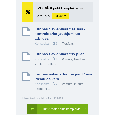
IZDEVĪGI
pirkt komplektā
➞
ietaupīsi
−4,48 €
Eiropas Savienības tiesības -
kontroldarba jautājumi un
atbildes
Konspekts
6
Tiesības
Eiropas Savienības trīs pīlāri
Konspekts
8
Politika
,
Tiesības
,
Vēsture, kultūra
Eiropas valsu attīstība pēc Pirmā
Pasaules kara
Konspekts
2
Vēsture, kultūra
,
Ekonomika
Materiālu komplekts Nr. 1121813
Pirkt 3 materiālus komplektā