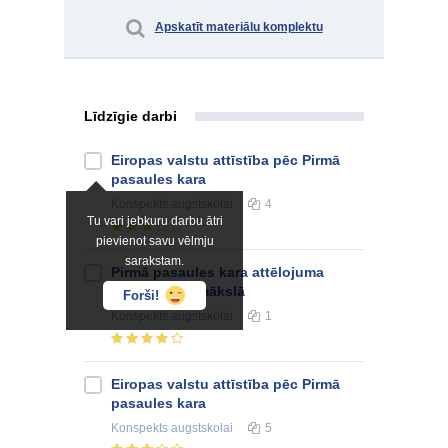
Apskatīt materiālu komplektu
Līdzīgie darbi
Eiropas valstu attīstība pēc Pirmā
pasaules kara
Konspekts
augstskolai
4
Tu vari jebkuru darbu ātri
pievienot savu vēlmju
sarakstam.
Pirmā pasaules kara attēlojuma
Latvijas fotomākslā
Forši!
Konspekts
augstskolai
1
Eiropas valstu attīstība pēc Pirmā
pasaules kara
Konspekts
augstskolai
5