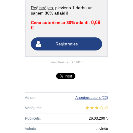
Reģistrējies
, pievieno 1 darbu un
saņem
30% atlaidi
!
0,69
Cena autoriem ar 30% atlaidi:
€
Reģistrēties
Identifikators:
961016
Autors:
Anonīms autors
(22)
Vērtējums:
Publicēts:
26.03.2007.
Valoda:
Latviešu