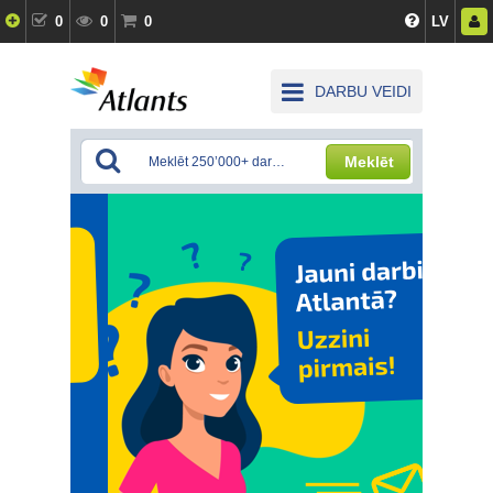
0
0
0
LV
DARBU VEIDI
Meklēt