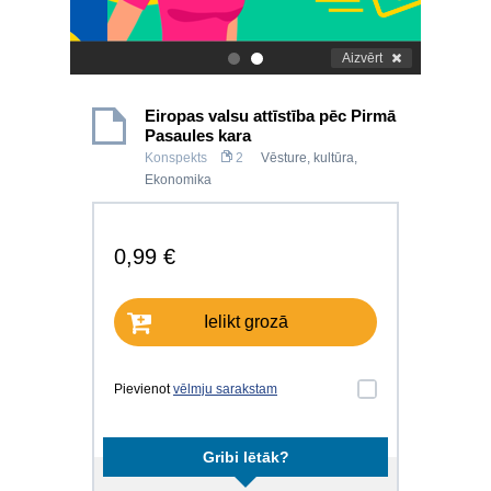
Aizvērt
.
.
Eiropas valsu attīstība pēc Pirmā
Pasaules kara
Konspekts
2
Vēsture, kultūra
,
Ekonomika
0,99 €
Ielikt grozā
Pievienot
vēlmju sarakstam
Gribi lētāk?