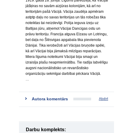
1919. gada 28. jūnijā. Līgums paredzēja, ka Vācijai
jāšķiras no savām aizjūras kolonijām, kā arī no
teritorijām pašā Vācijā. Vācija zaudēja apmēram
astptp daļu no savas teritorijas un tās robežas tika
noteiktas tai neizdevīgi. Polija ieguva izeju uz
Baltijas jūru, atņemot Vācijai Dancigas ostu un
prāvu teritoriju. Francija atguva Elzasu un Lotringu,
bet daļa no Šlēsvigas apgabala tika pievienota
Dānijai. Tika ierobežoti arī Vācijas bruņotie spēki,
kā arī Vācijai bija jāmaksā milzīgas reparācijas.
Miera līguma noteikumi Vācijai bija smagi un
izraisīja plašu neapmierinātību. Tie radīja labvēlīgu
augsni nacionālistisko un revanšistisko
organizāciju sekmīgai darbībai pēckara Vācijā.
…
Autora komentārs
Atvērt
Darbu komplekts: