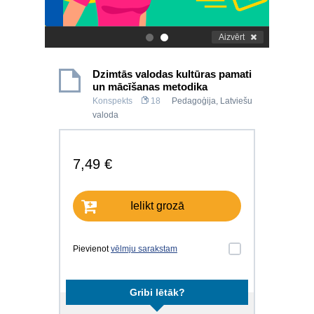
Aizvērt
.
.
Dzimtās valodas kultūras pamati
un mācīšanas metodika
Konspekts
18
Pedagoģija
,
Latviešu
valoda
7,49 €
Ielikt grozā
Pievienot
vēlmju sarakstam
Gribi lētāk?