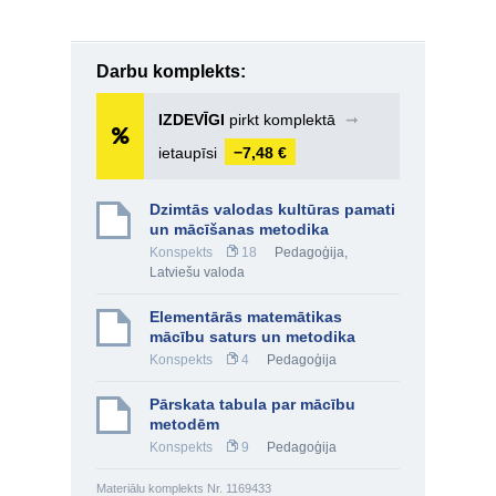
Darbu komplekts:
IZDEVĪGI
pirkt komplektā
➞
ietaupīsi
−7,48 €
Dzimtās valodas kultūras pamati
un mācīšanas metodika
Konspekts
18
Pedagoģija
,
Latviešu valoda
Elementārās matemātikas
mācību saturs un metodika
Konspekts
4
Pedagoģija
Pārskata tabula par mācību
metodēm
Konspekts
9
Pedagoģija
Materiālu komplekts Nr. 1169433