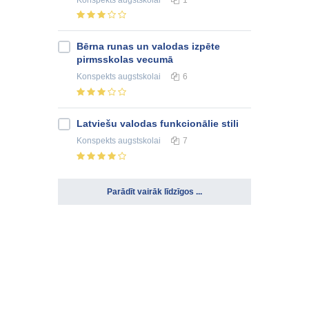
Bērna runas un valodas izpēte
pirmsskolas vecumā
Konspekts
augstskolai
6
Latviešu valodas funkcionālie stili
Konspekts
augstskolai
7
Parādīt vairāk līdzīgos ...