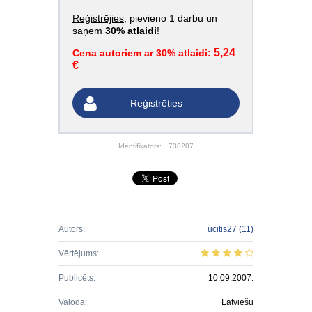
Reģistrējies
, pievieno 1 darbu un
saņem
30% atlaidi
!
5,24
Cena autoriem ar 30% atlaidi:
€
Reģistrēties
Identifikators:
738207
Autors:
ucitis27
(11)
Vērtējums:
Publicēts:
10.09.2007.
Valoda:
Latviešu