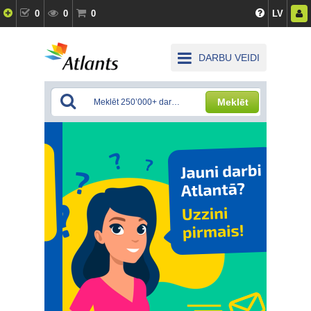
0
0
0
LV
DARBU VEIDI
Meklēt