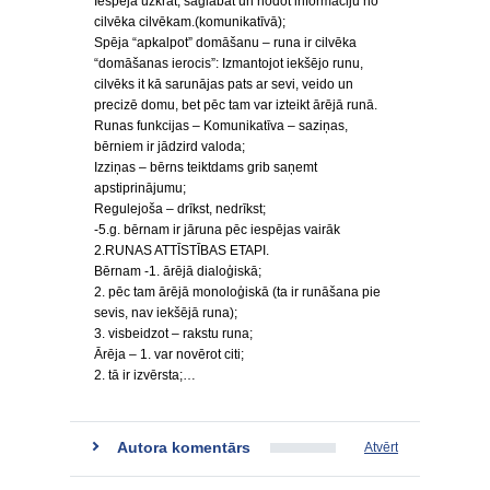
Iespēja uzkrāt, saglabāt un nodot informāciju no
cilvēka cilvēkam.(komunikatīvā);
Spēja “apkalpot” domāšanu – runa ir cilvēka
“domāšanas ierocis”: Izmantojot iekšējo runu,
cilvēks it kā sarunājas pats ar sevi, veido un
precizē domu, bet pēc tam var izteikt ārējā runā.
Runas funkcijas – Komunikatīva – saziņas,
bērniem ir jādzird valoda;
Izziņas – bērns teiktdams grib saņemt
apstiprinājumu;
Regulejoša – drīkst, nedrīkst;
-5.g. bērnam ir jāruna pēc iespējas vairāk
2.RUNAS ATTĪSTĪBAS ETAPI.
Bērnam -1. ārējā dialoģiskā;
2. pēc tam ārējā monoloģiskā (ta ir runāšana pie
sevis, nav iekšējā runa);
3. visbeidzot – rakstu runa;
Ārēja – 1. var novērot citi;
2. tā ir izvērsta;…
Autora komentārs
Atvērt