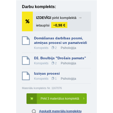
Darbu komplekts:
IZDEVĪGI
pirkt komplektā
➞
ietaupīsi
−0,98 €
Domāšanas darbības posmi,
atmiņas procesi un pamatveidi
Konspekts
2
Psiholoģija
Dž. Boulbijs "Drošais pamats”
Konspekts
2
Psiholoģija
Izziņas procesi
Konspekts
1
Psiholoģija
Materiālu komplekts Nr. 1167076
Pirkt 3 materiālus komplektā
Apskatīt materiālu komplektu