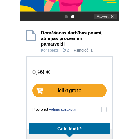
Aizvērt
.
.
Domāšanas darbības posmi,
atmiņas procesi un
pamatveidi
Konspekts
2
Psiholoģija
0,99 €
Ielikt grozā
Pievienot
vēlmju sarakstam
Gribi lētāk?