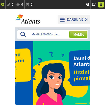
0
0
0
LV
DARBU VEIDI
Meklēt