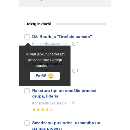
Līdzīgie darbi
Dž. Boulbijs "Drošais pamats”
Konspekts
vidusskolai
2
Tu vari jebkuru darbu ātri
pievienot savu vēlmju
Izziņas procesi
sarakstam.
Konspekts
vidusskolai
1
Forši!
Rakstura tipi un sociālie procesi
grupā, līderis
Konspekts
vidusskolai
3
Smadzeņu puslodes, uzmanība un
izziņas procesi