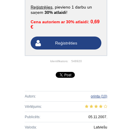
Reģistrējies
, pievieno 1 darbu un
saņem
30% atlaidi
!
0,69
Cena autoriem ar 30% atlaidi:
€
Reģistrēties
Identifikators:
548920
Autors:
orinta
(10)
Vērtējums:
Publicēts:
05.11.2007.
Valoda:
Latviešu