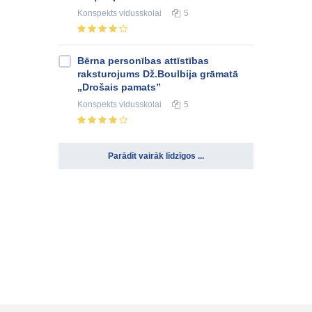
Konspekts
vidusskolai
5
Bērna personības attīstības
raksturojums Dž.Boulbija grāmatā
„Drošais pamats”
Konspekts
vidusskolai
5
Parādīt vairāk līdzīgos ...