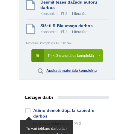
Desmit tēzes dažādu autoru
darbos
Konspekts
3
Literatūra
Sižeti R.Blaumaņa darbos
Konspekts
2
Literatūra
Materiālu komplekts Nr. 1187476
Pirkt 3 materiālus komplektā
Apskatīt materiālu komplektu
Līdzīgie darbi
Atēnu demokrātija laikabiedru
darbos
Konspekts
vidusskolai
3
Tu vari jebkuru darbu ātri