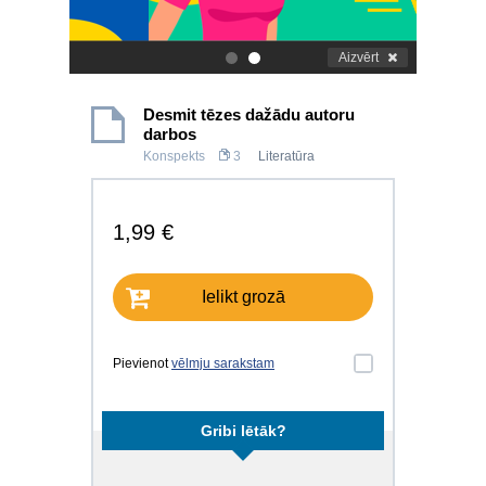
Aizvērt
.
.
Desmit tēzes dažādu autoru
darbos
Konspekts
3
Literatūra
1,99 €
Ielikt grozā
Pievienot
vēlmju sarakstam
Gribi lētāk?