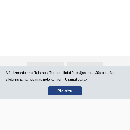
Par Atlants.lv
Reklāma
Mēs izmantojam sīkdatnes. Turpinot lietot šo mājas lapu, Jūs piekrītat
sīkdatņu izmantošanas noteikumiem. Uzzināt vairāk.
Kontakti
Lietošanas noteikumi
Piekrītu
SIA „CDI” © 2002 -
Lapas karte
2026