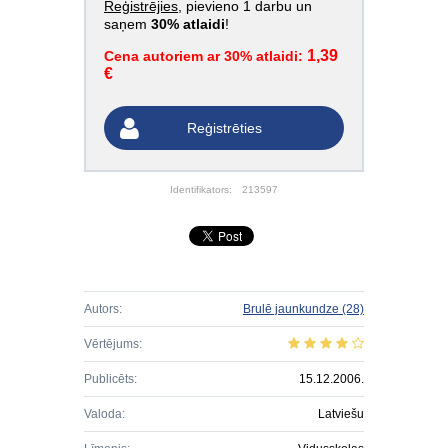
Reģistrējies
, pievieno 1 darbu un
saņem
30% atlaidi
!
1,39
Cena autoriem ar 30% atlaidi:
€
Reģistrēties
Identifikators:
213597
Autors:
Brulē jaunkundze
(28)
Vērtējums:
Publicēts:
15.12.2006.
Valoda:
Latviešu