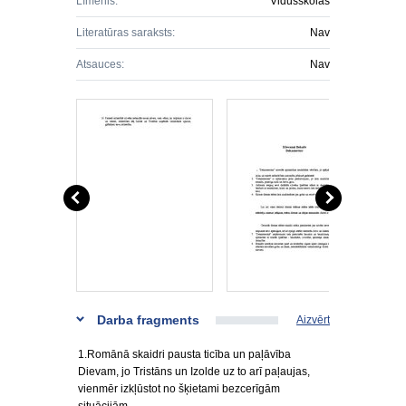
Līmenis:
Vidusskolas
Literatūras saraksts:
Nav
Atsauces:
Nav
Darba fragments
Aizvērt
1.Romānā skaidri pausta ticība un paļāvība
Dievam, jo Tristāns un Izolde uz to arī paļaujas,
vienmēr izkļūstot no šķietami bezcerīgām