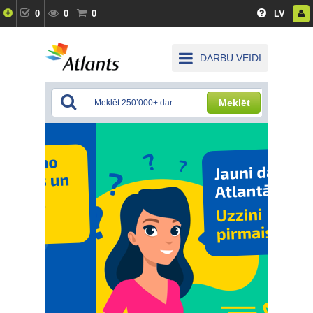
0
0
0
LV
DARBU VEIDI
Meklēt