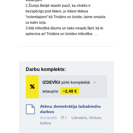
situācijām.
2.Žozejs Bedjē skaidri pauž, ka cilvēks ir
bezspēcīgs pret likteni, jo īstiem likteņa
''nolemtajiem'' kā Tristāns un Izolde, laime smaida
uz katrs soļa.
3.Īstā mīlestībā tālums un laiks nespēj šķirt, kā to
apliecina arī Tristāna un Izoldes mīlestība. …
Darbu komplekts:
IZDEVĪGI
pirkt komplektā
➞
ietaupīsi
−2,48 €
Atēnu demokrātija laikabiedru
darbos
Konspekts
3
Literatūra
,
Vēsture,
kultūra