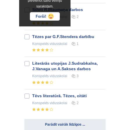
pievienot savu vēlmju
sarakstam.
Sižeti R.Blaumaņa darbos
Forši!
Konspekts
vidusskolai
2
Tēzes par G.F.Stendera darbību
Konspekts
vidusskolai
1
Literārās utopijas J.Sudrabkalna,
J.Vanaga un A.Sakses darbos
Konspekts
vidusskolai
3
Tēvs literatūrā. Tēzes, citāti
Konspekts
vidusskolai
2
Parādīt vairāk līdzīgos ...