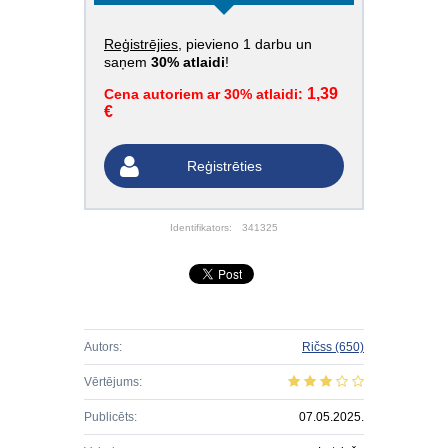
Reģistrējies
, pievieno 1 darbu un
saņem
30% atlaidi
!
1,39
Cena autoriem ar 30% atlaidi:
€
Reģistrēties
Identifikators:
341325
Autors:
Ričss
(650)
Vērtējums:
Publicēts:
07.05.2025.