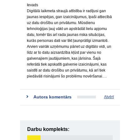
Ievads
Digitālā laikmeta straujā attīstība ir radījusi gan
jaunas iespējas, gan izaicinājumus, īpaši attiecībā
uz datu drošību un privātumu. Mūsdienu
tehnoloģijas ļauj vākt un apstrādāt lielu apjomu
datu, tomēr tās arī rada jaunas riska situācijas,
kurās personas dati var tikt ļaunprātīgi izmantoti.
Arvien vairāk uzņēmumu pāriet uz digitālo vidi, un
līdz ar to datu aizsardzība kļūst par vienu no
galvenajiem jautājumiem, kas jārisina. Šajā
referātā tiek apskatīti galvenie izaicinājumi, kas
saistīti ar datu drošību un privātumu, kā arī tiek
piedāvāti risinājumi šo problēmu novēršanai.…
Autora komentārs
Atvērt
Darbu komplekts: