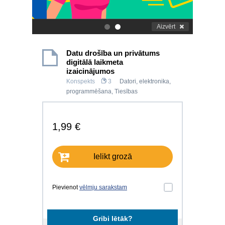
Aizvērt
.
.
Datu drošība un privātums
digitālā laikmeta
izaicinājumos
Konspekts
3
Datori, elektronika,
programmēšana
,
Tiesības
1,99 €
Ielikt grozā
Pievienot
vēlmju sarakstam
Gribi lētāk?