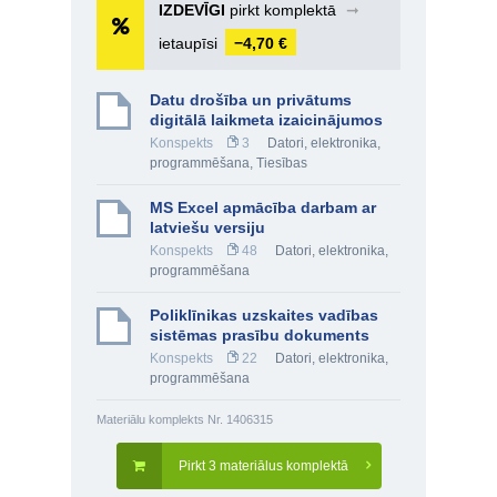
IZDEVĪGI
pirkt komplektā
➞
ietaupīsi
−4,70 €
Datu drošība un privātums
digitālā laikmeta izaicinājumos
Konspekts
3
Datori, elektronika,
programmēšana
,
Tiesības
MS Excel apmācība darbam ar
latviešu versiju
Konspekts
48
Datori, elektronika,
programmēšana
Poliklīnikas uzskaites vadības
sistēmas prasību dokuments
Konspekts
22
Datori, elektronika,
programmēšana
Materiālu komplekts Nr. 1406315
Pirkt 3 materiālus komplektā