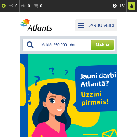
0
0
0
LV
DARBU VEIDI
Meklēt