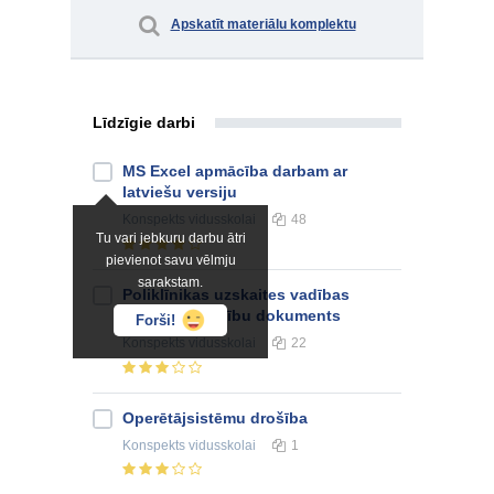
Apskatīt materiālu komplektu
Līdzīgie darbi
MS Excel apmācība darbam ar
latviešu versiju
Konspekts
vidusskolai
48
Tu vari jebkuru darbu ātri
pievienot savu vēlmju
sarakstam.
Poliklīnikas uzskaites vadības
sistēmas prasību dokuments
Forši!
Konspekts
vidusskolai
22
Operētājsistēmu drošība
Konspekts
vidusskolai
1