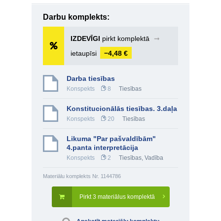
Darbu komplekts:
IZDEVĪGI
pirkt komplektā
➞
ietaupīsi
−4,48 €
Darba tiesības
Konspekts
8
Tiesības
Konstitucionālās tiesības. 3.daļa
Konspekts
20
Tiesības
Likuma "Par pašvaldībām"
4.panta interpretācija
Konspekts
2
Tiesības
,
Vadība
Materiālu komplekts Nr. 1144786
Pirkt 3 materiālus komplektā