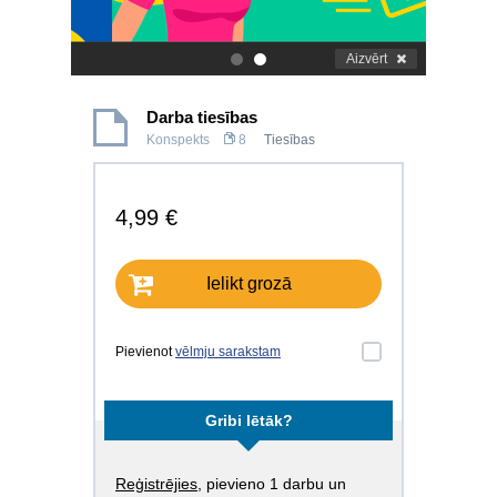
Aizvērt
.
.
Darba tiesības
Konspekts
8
Tiesības
4,99 €
Ielikt grozā
Pievienot
vēlmju sarakstam
Gribi lētāk?
Reģistrējies
, pievieno 1 darbu un