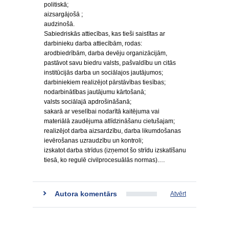
politiskā;
aizsargājošā ;
audzinošā.
Sabiedriskās attiecības, kas tieši saistītas ar
darbinieku darba attiecībām, rodas:
arodbiedrībām, darba devēju organizācijām,
pastāvot savu biedru valsts, pašvaldību un citās
institūcijās darba un sociālajos jautājumos;
darbiniekiem realizējot pārstāvības tiesības;
nodarbinātības jautājumu kārtošanā;
valsts sociālajā apdrošināšanā;
sakarā ar veselībai nodarītā kaitējuma vai
materiālā zaudējuma atlīdzināšanu cietušajam;
realizējot darba aizsardzību, darba likumdošanas
ievērošanas uzraudzību un kontroli;
izskatot darba strīdus (izņemot šo strīdu izskatīšanu
tiesā, ko regulē civilprocesuālās normas).…
Autora komentārs
Atvērt