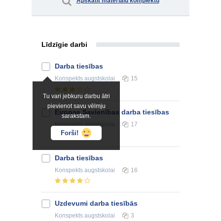
Apskatīt materiālu komplektu
Līdzīgie darbi
Darba tiesības
Konspekts
augstskolai
15
Tu vari jebkuru darbu ātri
pievienot savu vēlmju
Eiropas Savienības darba tiesības
sarakstam.
Konspekts
augstskolai
17
Forši!
Darba tiesības
Konspekts
augstskolai
16
Uzdevumi darba tiesībās
Konspekts
augstskolai
3