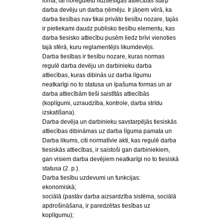
loma, lai noregulētu līdztiesīgas attiecības starp
darba devēju un darba ņēmēju. Ir jāņem vērā, ka
darba tiesības nav tikai privāto tiesību nozare, tajās
ir pietiekami daudz publisko tiesību elementu, kas
darba tiesisko attiecību pusēm liedz brīvi vienoties
tajā sfērā, kuru reglamentējis likumdevējs.
Darba tiesības ir tiesību nozare, kuras normas
regulē darba devēju un darbinieku darba
attiecības, kuras dibinās uz darba līgumu
neatkarīgi no to statusa un īpašuma formas un ar
darba attiecībām tieši saistītās attiecībās
(koplīgumi, uzraudzība, kontrole, darba strīdu
izskatīšana).
Darba devēja un darbinieku savstarpējās tiesiskās
attiecības dibināmas uz darba līguma pamata un
Darba likums, citi normatīvie akti, kas regulē darba
tiesiskās attiecības, ir saistoši gan darbiniekiem,
gan visiem darba devējiem neatkarīgi no to tiesiskā
statusa (2. p.).
Darba tiesību uzdevumi un funkcijas:
ekonomiskā;
sociālā (pastāv darba aizsardzība sistēma, sociālā
apdrošināšana, ir paredzētas tiesības uz
koplīgumu);