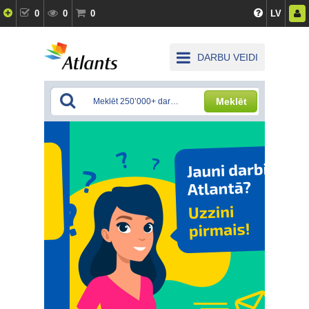
0
0
0
LV
DARBU VEIDI
Meklēt