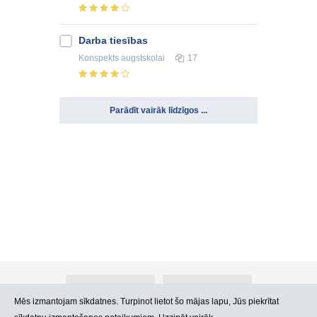
Darba tiesības
Konspekts
augstskolai
17
Parādīt vairāk līdzīgos ...
Par Atlants.lv
Reklāma
Mēs izmantojam sīkdatnes. Turpinot lietot šo mājas lapu, Jūs piekrītat