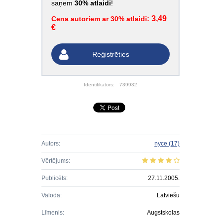
saņem
30% atlaidi
!
3,49
Cena autoriem ar 30% atlaidi:
€
Reģistrēties
Identifikators:
739932
Autors:
nyce
(17)
Vērtējums:
Publicēts:
27.11.2005.
Valoda:
Latviešu
Līmenis:
Augstskolas