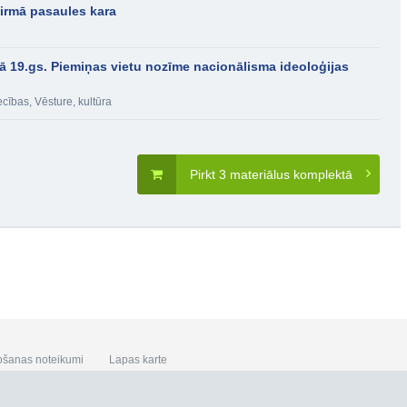
Pirmā pasaules kara
ā 19.gs. Piemiņas vietu nozīme nacionālisma ideoloģijas
ecības
,
Vēsture, kultūra
Pirkt 3 materiālus komplektā
ošanas noteikumi
Lapas karte