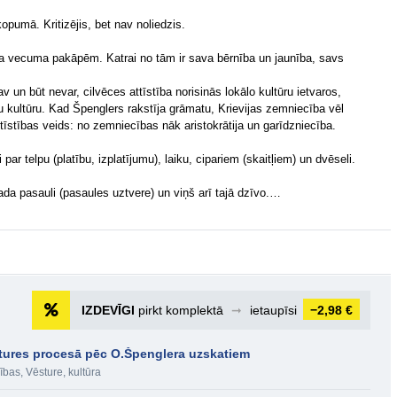
kopumā. Kritizējis, bet nav noliedzis.
ēka vecuma pakāpēm. Katrai no tām ir sava bērnība un jaunība, savs
av un būt nevar, cilvēces attīstība norisinās lokālo kultūru ietvaros,
u kultūru. Kad Špenglers rakstīja grāmatu, Krievijas zemniecība vēl
ttīstības veids: no zemniecības nāk aristokrātija un garīdzniecība.
ar telpu (platību, izplatījumu), laiku, cipariem (skaitļiem) un dvēseli.
rada pasauli (pasaules uztvere) un viņš arī tajā dzīvo.…
IZDEVĪGI
pirkt komplektā
➞
ietaupīsi
−2,98 €
stures procesā pēc O.Špenglera uzskatiem
ības
,
Vēsture, kultūra