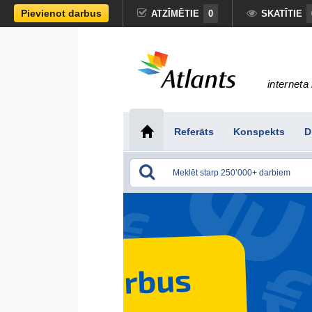
Pievienot darbus
ATZĪMĒTIE
0
SKATĪTIE
interneta 
Referāts
Konspekts
D