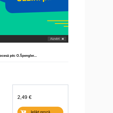
Aizvērt
rocesā pēc O.Špengler...
2,49 €
Ielikt grozā