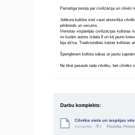
Pamatīga teorija par civilizācija un cilvēci 
Jebkura kultūra iziet cauri atsevišķa cilv
pilnbrieds un vecums...
Vienotas vispārējās civilizācijas kultūras n
no kurām autors izdala 8 un kā jauno kriev
bija dzīva. Tradicionālais katras kultūras a
Špengleram kultūra sākas ar jaunu sapratni p
Ne tikai pasaule rada cilvēku, bet cilvēks 
Darbu komplekts:
Cilvēka vieta un iespējas vē
Konspekts
4
Filosofija
,
Person