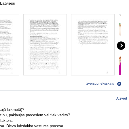
Latviešu
Izvērst priekšskatu
Aizvērt
kajā laikmetā)?
tību, pakļaujas procesiem vai tiek vadīts?
faktors.
sā. Dieva līdzdalība vēstures procesā.