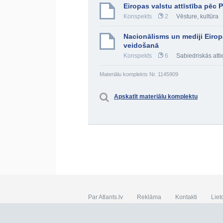
Eiropas valstu attīstība pēc 
Konspekts
2
Vēsture, kultūra
Nacionālisms un mediji Eirop
veidošanā
Konspekts
6
Sabiedriskās atti
Materiālu komplekts Nr. 1145909
Apskatīt materiālu komplektu
Par Atlants.lv
Reklāma
Kontakti
Liet
SIA „CDI” © 2002 - 2026