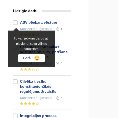
Līdzīgie darbi
ASV pēckara vēsture
Konspekts
augstskolai
11
Tu vari jebkuru darbu ātri
pievienot savu vēlmju
Pasaules ekonomikas
sarakstam.
vēstures objekts, pētīšana
un periodizācija
Forši!
Konspekts
augstskolai
4
Cilvēka tiesību
konstitucionālais
regulējums ārvalstīs
Konspekts
augstskolai
6
Integrācijas procesa