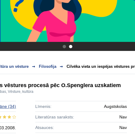
.
.
ltūra un vēsture
Filosofija
Cilvēka vieta un iespējas vēstures p
jas vēstures procesā pēc O.Špenglera uzskatiem
ības
,
Vēsture, kultūra
cāne
(34)
Līmenis:
Augstskolas
Literatūras saraksts:
Nav
Atsauces:
Nav
03.2008.