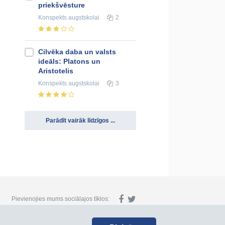
priekšvēsture
Konspekts
augstskolai
2
Cilvēka daba un valsts
ideāls: Platons un
Aristotelis
Konspekts
augstskolai
3
Parādīt vairāk līdzīgos ...
Pievienojies mums sociālajos tīklos: