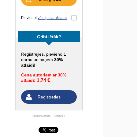
Pievienot
vēlmju sarakstam
Gribi lētāk?
Reģistrējies
, pievieno 1
darbu un saņem
30%
atlaidi
!
Cena autoriem ar 30%
1,74 €
atlaidi:
Reģistrēties
Identifikators:
969018