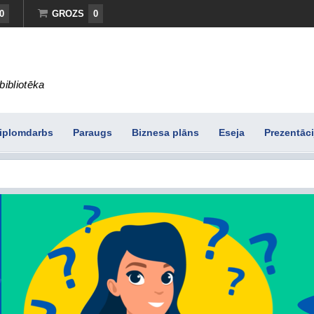
0
GROZS
0
bibliotēka
iplomdarbs
Paraugs
Biznesa plāns
Eseja
Prezentāci