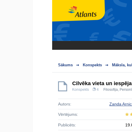
Sākums
Konspekts
Māksla, ku
Cilvēka vieta un iespē
Konspekts
4
Filosofija
,
Person
Autors:
Zanda Arni
Vērtējums:
Publicēts:
19.