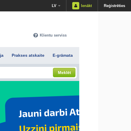
LV
Ienākt
Reģistrēties
Klientu serviss
ja
Prakses atskaite
E-grāmata
Meklēt