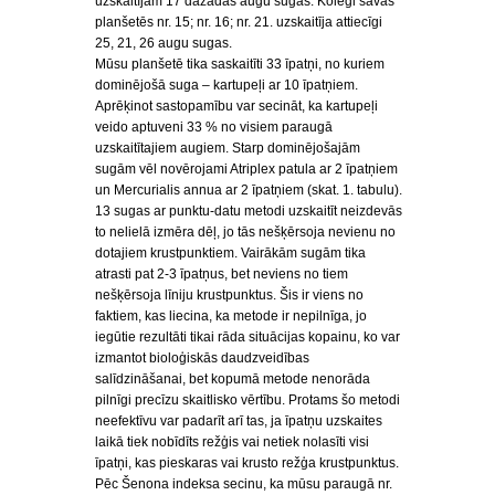
uzskaitījām 17 dažādas augu sugas. Kolēģi savās
planšetēs nr. 15; nr. 16; nr. 21. uzskaitīja attiecīgi
25, 21, 26 augu sugas.
Mūsu planšetē tika saskaitīti 33 īpatņi, no kuriem
dominējošā suga – kartupeļi ar 10 īpatņiem.
Aprēķinot sastopamību var secināt, ka kartupeļi
veido aptuveni 33 % no visiem paraugā
uzskaitītajiem augiem. Starp dominējošajām
sugām vēl novērojami Atriplex patula ar 2 īpatņiem
un Mercurialis annua ar 2 īpatņiem (skat. 1. tabulu).
13 sugas ar punktu-datu metodi uzskaitīt neizdevās
to nelielā izmēra dēļ, jo tās nešķērsoja nevienu no
dotajiem krustpunktiem. Vairākām sugām tika
atrasti pat 2-3 īpatņus, bet neviens no tiem
nešķērsoja līniju krustpunktus. Šis ir viens no
faktiem, kas liecina, ka metode ir nepilnīga, jo
iegūtie rezultāti tikai rāda situācijas kopainu, ko var
izmantot bioloģiskās daudzveidības
salīdzināšanai, bet kopumā metode nenorāda
pilnīgi precīzu skaitlisko vērtību. Protams šo metodi
neefektīvu var padarīt arī tas, ja īpatņu uzskaites
laikā tiek nobīdīts režģis vai netiek nolasīti visi
īpatņi, kas pieskaras vai krusto režģa krustpunktus.
Pēc Šenona indeksa secinu, ka mūsu paraugā nr.