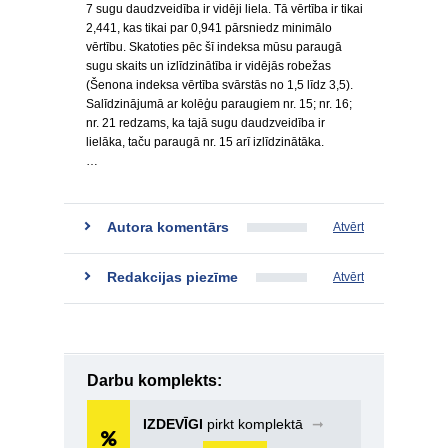
7 sugu daudzveidība ir vidēji liela. Tā vērtība ir tikai
2,441, kas tikai par 0,941 pārsniedz minimālo
vērtību. Skatoties pēc šī indeksa mūsu paraugā
sugu skaits un izlīdzinātība ir vidējās robežas
(Šenona indeksa vērtība svārstās no 1,5 līdz 3,5).
Salīdzinājumā ar kolēģu paraugiem nr. 15; nr. 16;
nr. 21 redzams, ka tajā sugu daudzveidība ir
lielāka, taču paraugā nr. 15 arī izlīdzinātāka.
…
Autora komentārs
Atvērt
Redakcijas piezīme
Atvērt
Darbu komplekts:
IZDEVĪGI
pirkt komplektā
➞