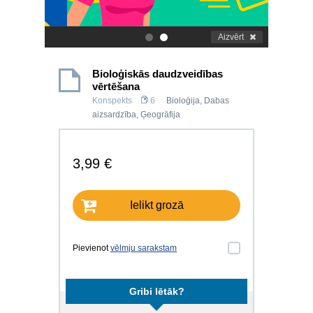
Aizvērt
.
.
Bioloģiskās daudzveidības
vērtēšana
Konspekts
6
Bioloģija
,
Dabas
aizsardzība
,
Ģeogrāfija
3,99 €
Ielikt grozā
Pievienot
vēlmju sarakstam
Gribi lētāk?