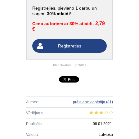
Reģistrējies
, pievieno 1 darbu un
saņem
30% atlaidi
!
2,79
Cena autoriem ar 30% atlaidi:
€
Reģistrēties
Identifikators:
376811
Autors:
prāta enciklopēdija
(81)
Vērtējums:
Publicēts:
08.01.2021.
Valoda:
Latviešu