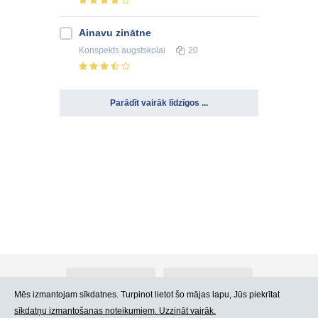
Ainavu zinātne
Konspekts
augstskolai
20
Parādīt vairāk līdzīgos ...
Par Atlants.lv
Reklāma
Mēs izmantojam sīkdatnes. Turpinot lietot šo mājas lapu, Jūs piekrītat
sīkdatņu izmantošanas noteikumiem. Uzzināt vairāk.