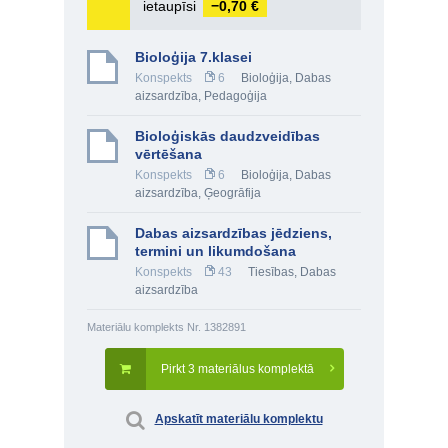
ietaupīsi
−0,70 €
Bioloģija 7.klasei
Konspekts
6
Bioloģija
,
Dabas
aizsardzība
,
Pedagoģija
Bioloģiskās daudzveidības
vērtēšana
Konspekts
6
Bioloģija
,
Dabas
aizsardzība
,
Ģeogrāfija
Dabas aizsardzības jēdziens,
termini un likumdošana
Konspekts
43
Tiesības
,
Dabas
aizsardzība
Materiālu komplekts Nr. 1382891
Pirkt 3 materiālus komplektā
Apskatīt materiālu komplektu