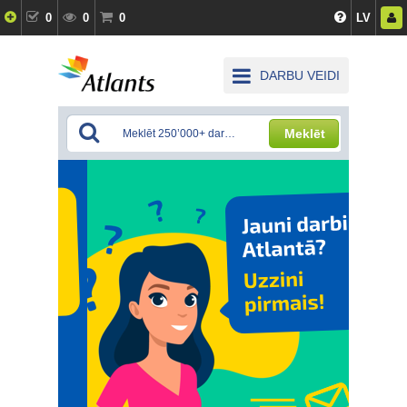
0
0
0
LV
DARBU VEIDI
Meklēt