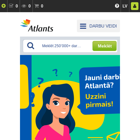
0
0
0
LV
DARBU VEIDI
Meklēt