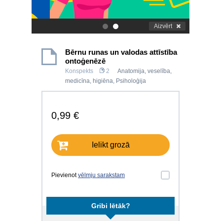
Aizvērt
.
.
Bērnu runas un valodas attīstība
ontoģenēzē
Konspekts
2
Anatomija, veselība,
medicīna, higiēna
,
Psiholoģija
0,99 €
Ielikt grozā
Pievienot
vēlmju sarakstam
Gribi lētāk?