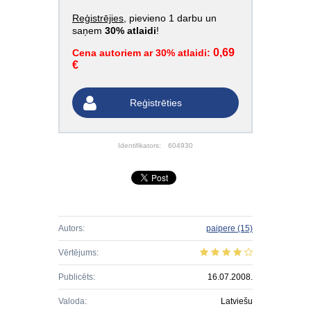
Reģistrējies
, pievieno 1 darbu un
saņem
30% atlaidi
!
0,69
Cena autoriem ar 30% atlaidi:
€
Reģistrēties
Identifikators:
604930
Autors:
paipere
(15)
Vērtējums:
Publicēts:
16.07.2008.
Valoda:
Latviešu