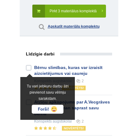
Pirkt 3 materiālus komplektā
Apskatīt materiālu komplektu
Līdzīgie darbi
Bērnu slimības, kuras var izraisīt
aizcietējumus vai caureju
Konspekts
augstskolai
2
Tu vari jebkuru darbu ātri
NOVĒRTĒTS!
pievienot savu vēlmju
sarakstam.
Atziņu apkopojums par A.Vecgrāves
grāmatu "Kā man saprast savu
Forši!
bērnu"
Konspekts
augstskolai
2
NOVĒRTĒTS!