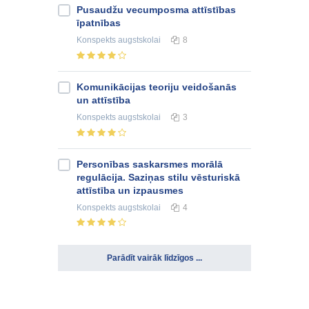
Pusaudžu vecumposma attīstības
īpatnības
Konspekts
augstskolai
8
Komunikācijas teoriju veidošanās
un attīstība
Konspekts
augstskolai
3
Personības saskarsmes morālā
regulācija. Saziņas stilu vēsturiskā
attīstība un izpausmes
Konspekts
augstskolai
4
Parādīt vairāk līdzīgos ...