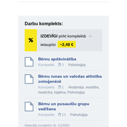
Darbu komplekts:
IZDEVĪGI
pirkt komplektā
➞
ietaupīsi
−2,48 €
Bērnu apdāvinātība
Konspekts
3
Psiholoģija
Bērnu runas un valodas attīstība
ontoģenēzē
Konspekts
2
Anatomija, veselība,
medicīna, higiēna
,
Psiholoģija
Bērnu un pusaudžu grupu
vadīšana
Konspekts
10
Psiholoģija
Materiālu komplekts Nr. 1124550