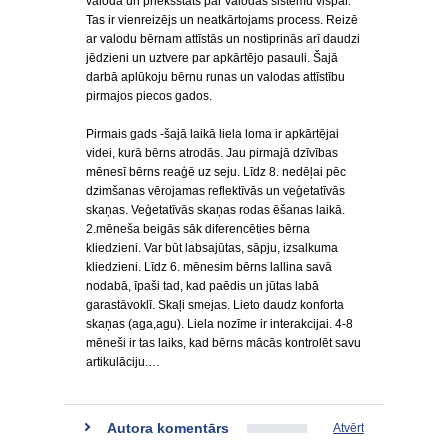
valoda un priekšstats par valodas sistēmu vispār.
Tas ir vienreizējs un neatkārtojams process. Reizē
ar valodu bērnam attīstās un nostiprinās arī daudzi
jēdzieni un uztvere par apkārtējo pasauli. Šajā
darbā aplūkoju bērnu runas un valodas attīstību
pirmajos piecos gados.
Pirmais gads -šajā laikā liela loma ir apkārtējai
videi, kurā bērns atrodās. Jau pirmajā dzīvības
mēnesī bērns reaģē uz seju. Līdz 8. nedēļai pēc
dzimšanas vērojamas reflektīvās un veģetatīvās
skaņas. Veģetatīvās skaņas rodas ēšanas laikā.
2.mēneša beigās sāk diferencēties bērna
kliedzieni. Var būt labsajūtas, sāpju, izsalkuma
kliedzieni. Līdz 6. mēnesim bērns lallina savā
nodabā, īpaši tad, kad paēdis un jūtas labā
garastāvoklī. Skaļi smejas. Lieto daudz konforta
skaņas (aga,agu). Liela nozīme ir interakcijai. 4-8
mēneši ir tas laiks, kad bērns mācās kontrolēt savu
artikulāciju.…
Autora komentārs
Atvērt