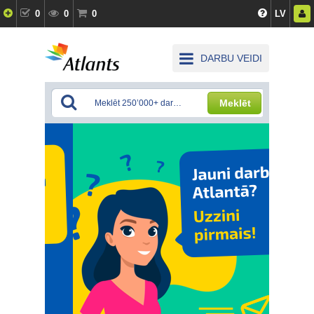
0
0
0
LV
DARBU VEIDI
Meklēt