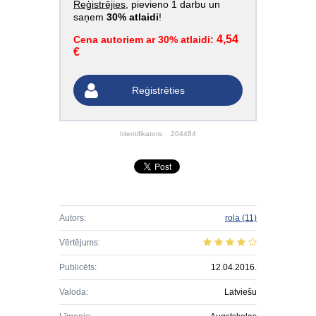
Reģistrējies
, pievieno 1 darbu un
saņem
30% atlaidi
!
4,54
Cena autoriem ar 30% atlaidi:
€
Reģistrēties
Identifikators:
204484
Autors:
rola
(11)
Vērtējums:
Publicēts:
12.04.2016.
Valoda:
Latviešu