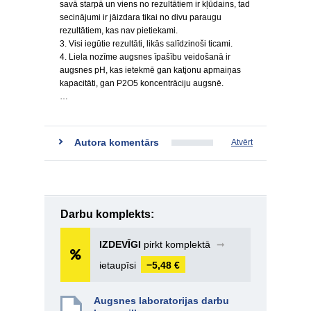
savā starpā un viens no rezultātiem ir kļūdains, tad
secinājumi ir jāizdara tikai no divu paraugu
rezultātiem, kas nav pietiekami.
3. Visi iegūtie rezultāti, likās salīdzinoši ticami.
4. Liela nozīme augsnes īpašību veidošanā ir
augsnes pH, kas ietekmē gan katjonu apmaiņas
kapacitāti, gan P2O5 koncentrāciju augsnē.
…
Autora komentārs
Atvērt
Darbu komplekts:
IZDEVĪGI
pirkt komplektā
➞
ietaupīsi
−5,48 €
Augsnes laboratorijas darbu