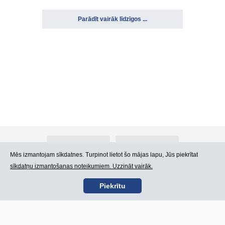
Parādīt vairāk līdzīgos ...
Par Atlants.lv
Reklāma
Mēs izmantojam sīkdatnes. Turpinot lietot šo mājas lapu, Jūs piekrītat
sīkdatņu izmantošanas noteikumiem. Uzzināt vairāk.
Kontakti
Lietošanas noteikumi
Piekrītu
SIA „CDI” © 2002 -
Lapas karte
2026