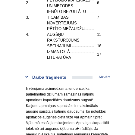
PĒTĪJUMU MATERIĀLS
2.
6
UN METODES
IEGŪTO REZULTĀTU
3.
TICAMĪBAS
7
NOVĒRTĒJUMS
PĒTĪTO MEŽAUDŽU
4.
AUGŠŅU
11
RAKSTUROJUMS
SECINĀJUMI
16
IZMANTOTĀ
17
LITERATŪRA
Darba fragments
Aizvērt
Ir vērojama acīmredzama tendence, ka
palielinoties dziļumam samazinās katjonu
apmaiņas kapacitātes daudzums augsnē.
Katjonu apmaiņas kapacitāte ir maksimālais
augsnē saistītais katjonu daudzums, ko noteiktos
apstākļos augsnes cietā fāzē var apmainīt pret
šķīdumā esošajiem katjoniem. Apmaiņas kapacitāti
ietekmē arī augsnes šķīduma pH rādītājs. Ja
pieaug pH skaitlis, palielinās apmaiņas kapacitāte.