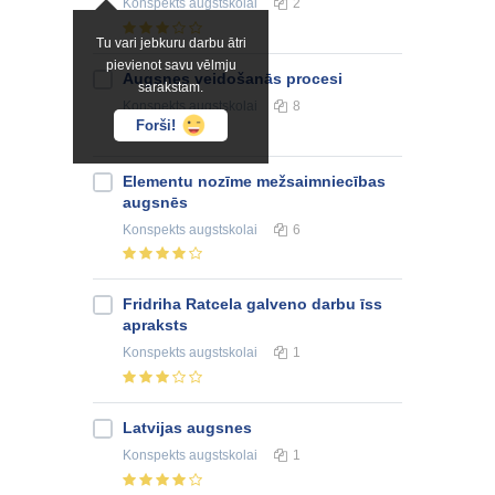
Konspekts
augstskolai
2
Tu vari jebkuru darbu ātri
pievienot savu vēlmju
Augsnes veidošanās procesi
sarakstam.
Konspekts
augstskolai
8
Forši!
Elementu nozīme mežsaimniecības
augsnēs
Konspekts
augstskolai
6
Fridriha Ratcela galveno darbu īss
apraksts
Konspekts
augstskolai
1
Latvijas augsnes
Konspekts
augstskolai
1