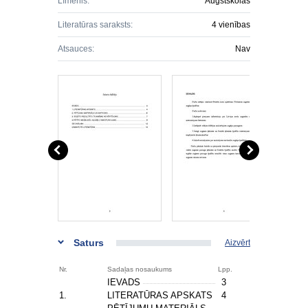
Līmenis:
Augstskolas
Literatūras saraksts:
4 vienības
Atsauces:
Nav
Saturs
Aizvērt
Nr.
Sadaļas nosaukums
Lpp.
IEVADS
3
1.
LITERATŪRAS APSKATS
4