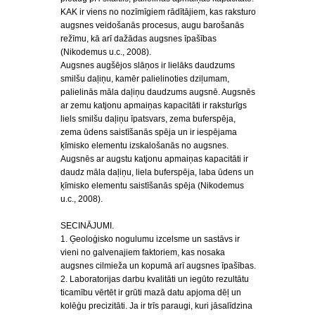
KAK ir viens no nozīmīgiem rādītājiem, kas raksturo
augsnes veidošanās procesus, augu barošanās
režīmu, kā arī dažādas augsnes īpašības
(Nikodemus u.c., 2008).
Augsnes augšējos slāņos ir lielāks daudzums
smilšu daļiņu, kamēr palielinoties dziļumam,
palielinās māla daļiņu daudzums augsnē. Augsnēs
ar zemu katjonu apmaiņas kapacitāti ir raksturīgs
liels smilšu daļiņu īpatsvars, zema buferspēja,
zema ūdens saistīšanās spēja un ir iespējama
ķīmisko elementu izskalošanās no augsnes.
Augsnēs ar augstu katjonu apmaiņas kapacitāti ir
daudz māla daļiņu, liela buferspēja, laba ūdens un
ķīmisko elementu saistīšanās spēja (Nikodemus
u.c., 2008).
SECINĀJUMI.
1. Ģeoloģisko nogulumu izcelsme un sastāvs ir
vieni no galvenajiem faktoriem, kas nosaka
augsnes cilmieža un kopumā arī augsnes īpašības.
2. Laboratorijas darbu kvalitāti un iegūto rezultātu
ticamību vērtēt ir grūti mazā datu apjoma dēļ un
kolēģu precizitāti. Ja ir trīs paraugi, kuri jāsalīdzina