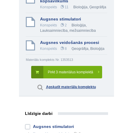
kopsavilkums
Konspekts
11
Bioloģija
,
Ģeogrāfija
Augsnes stimulatori
Konspekts
2
Bioloģija
,
Lauksaimniecība, mežsaimniecība
Augsnes veidošanās procesi
Konspekts
8
Ģeogrāfija
,
Bioloģija
Materiālu komplekts Nr. 1353513
Pirkt 3 materiālus komplektā
Apskatīt materiālu komplektu
Līdzīgie darbi
Augsnes stimulatori