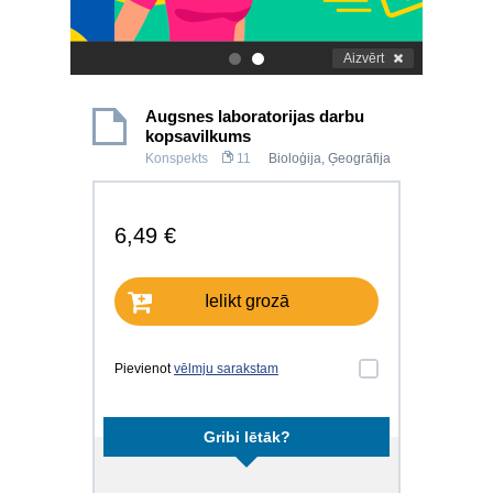
Aizvērt
.
.
Augsnes laboratorijas darbu
kopsavilkums
Konspekts
11
Bioloģija
,
Ģeogrāfija
6,49 €
Ielikt grozā
Pievienot
vēlmju sarakstam
Gribi lētāk?