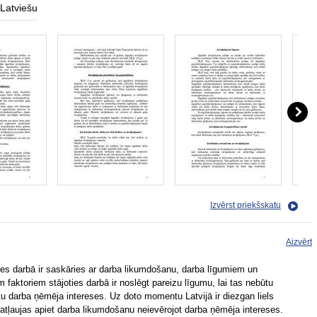
Latviešu
Izvērst priekšskatu
Aizvērt
ties darbā ir saskāries ar darba likumdošanu, darba līgumiem un
faktoriem stājoties darbā ir noslēgt pareizu līgumu, lai tas nebūtu
u darba ņēmēja intereses. Uz doto momentu Latvijā ir diezgan liels
atļaujas apiet darba likumdošanu neievērojot darba ņēmēja intereses.