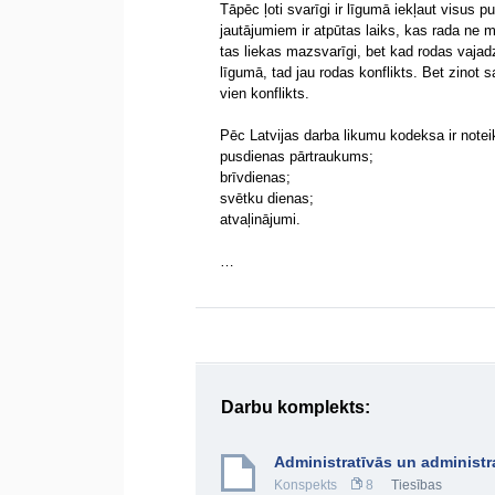
Tāpēc ļoti svarīgi ir līgumā iekļaut visus 
jautājumiem ir atpūtas laiks, kas rada ne
tas liekas mazsvarīgi, bet kad rodas vajadz
līgumā, tad jau rodas konflikts. Bet zinot 
vien konflikts.
Pēc Latvijas darba likumu kodeksa ir noteik
pusdienas pārtraukums;
brīvdienas;
svētku dienas;
atvaļinājumi.
…
Darbu komplekts:
Administratīvās un administr
Konspekts
8
Tiesības