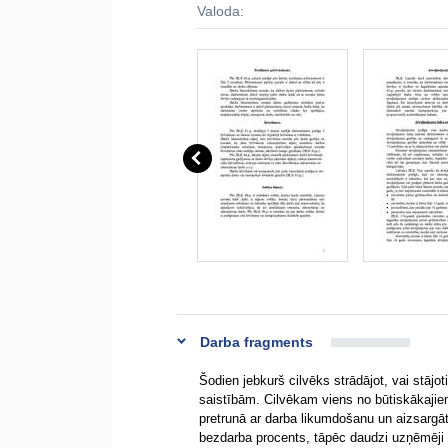
Valoda:
Darba fragments
Šodien jebkurš cilvēks strādājot, vai stājo
saistībām. Cilvēkam viens no būtiskākajiem 
pretrunā ar darba likumdošanu un aizsargāt
bezdarba procents, tāpēc daudzi uzņēmēji 