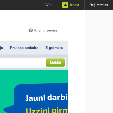
LV
Ienākt
Reģistrēties
Klientu serviss
ja
Prakses atskaite
E-grāmata
Meklēt