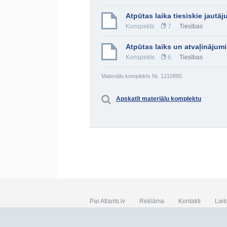
Atpūtas laika tiesiskie jautāj
Konspekts
7
Tiesības
Atpūtas laiks un atvaļinājumi
Konspekts
6
Tiesības
Materiālu komplekts Nr. 1210885
Apskatīt materiālu komplektu
Par Atlants.lv
Reklāma
Kontakti
Liet
SIA „CDI” © 2002 - 2026