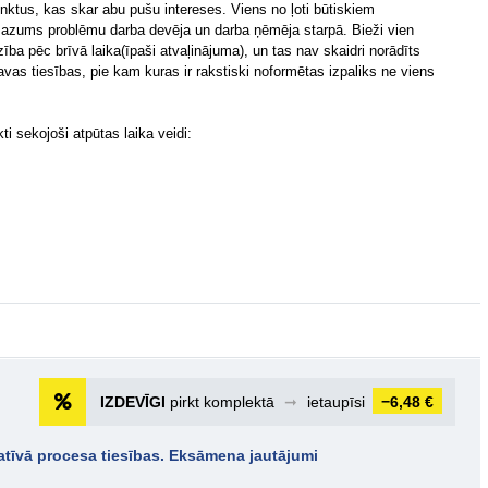
punktus, kas skar abu pušu intereses. Viens no ļoti būtiskiem
 mazums problēmu darba devēja un darba ņēmēja starpā. Bieži vien
ība pēc brīvā laika(īpaši atvaļinājuma), un tas nav skaidri norādīts
savas tiesības, pie kam kuras ir rakstiski noformētas izpaliks ne viens
ti sekojoši atpūtas laika veidi:
IZDEVĪGI
pirkt komplektā
➞
ietaupīsi
−6,48 €
atīvā procesa tiesības. Eksāmena jautājumi