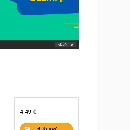
Aizvērt
4,49 €
Ielikt grozā