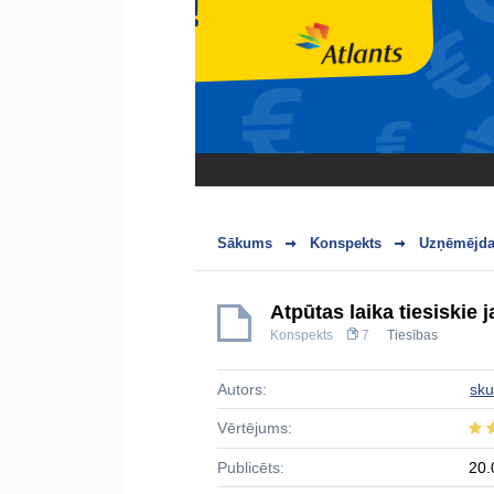
Sākums
Konspekts
Uzņēmējdar
Atpūtas laika tiesiskie 
Konspekts
7
Tiesības
Autors:
sku
Vērtējums:
Publicēts:
20.