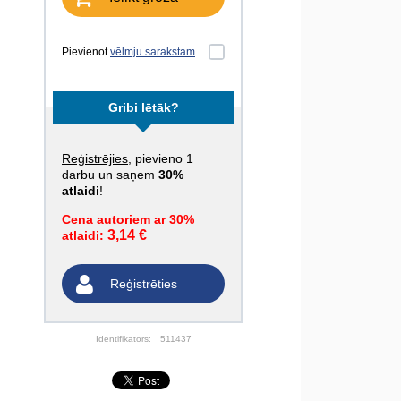
Pievienot
vēlmju sarakstam
Gribi lētāk?
Reģistrējies
, pievieno 1
darbu un saņem
30%
atlaidi
!
Cena autoriem ar 30%
3,14 €
atlaidi:
Reģistrēties
Identifikators:
511437