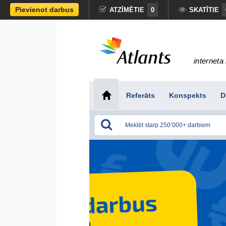
Pievienot darbus
ATZĪMĒTIE
0
SKATĪTIE
interneta 
Referāts
Konspekts
D