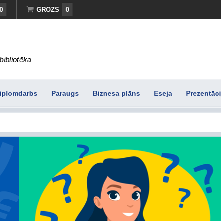
0
GROZS
0
bibliotēka
iplomdarbs
Paraugs
Biznesa plāns
Eseja
Prezentāci