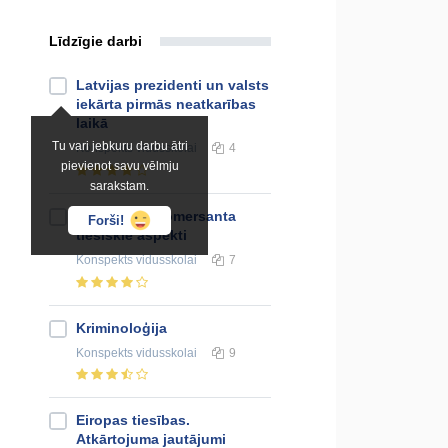
Līdzīgie darbi
Latvijas prezidenti un valsts
iekārta pirmās neatkarības
laikā
Tu vari jebkuru darbu ātri
Konspekts
vidusskolai
4
pievienot savu vēlmju
sarakstam.
Individuālā komersanta
Forši!
tiesiskie aspekti
Konspekts
vidusskolai
7
Kriminoloģija
Konspekts
vidusskolai
9
Eiropas tiesības.
Atkārtojuma jautājumi