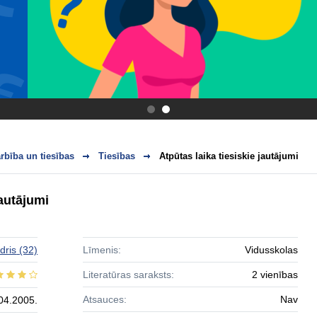
.
.
bība un tiesības
Tiesības
Atpūtas laika tiesiskie jautājumi
jautājumi
dris
(32)
Līmenis:
Vidusskolas
Literatūras saraksts:
2 vienības
Atsauces:
Nav
04.2005.