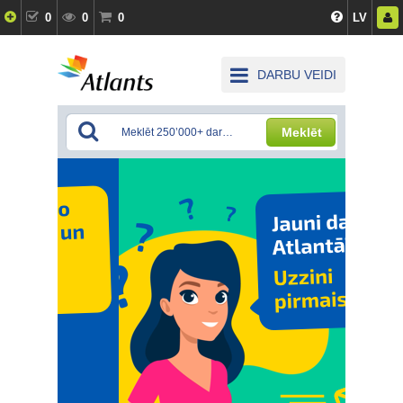
0
0
0
LV
DARBU VEIDI
Meklēt