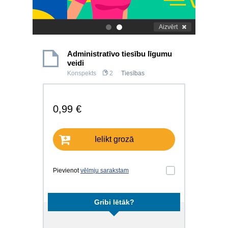
Aizvērt
.
.
Administratīvo tiesību līgumu
veidi
Konspekts
2
Tiesības
0,99 €
Ielikt grozā
Pievienot
vēlmju sarakstam
Gribi lētāk?