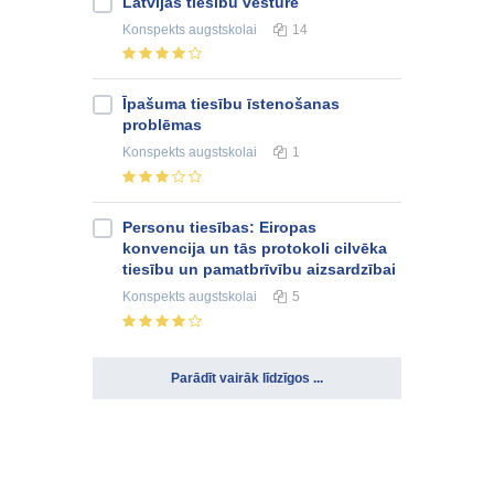
Latvijas tiesību vēsture
Konspekts
augstskolai
14
Īpašuma tiesību īstenošanas
problēmas
Konspekts
augstskolai
1
Personu tiesības: Eiropas
konvencija un tās protokoli cilvēka
tiesību un pamatbrīvību aizsardzībai
Konspekts
augstskolai
5
Parādīt vairāk līdzīgos ...