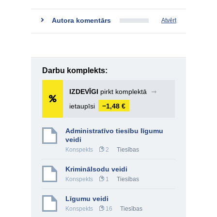
Autora komentārs
Atvērt
Darbu komplekts:
IZDEVĪGI
pirkt komplektā
➞
ietaupīsi
−1,48 €
Administratīvo tiesību līgumu
veidi
Konspekts
2
Tiesības
Kriminālsodu veidi
Konspekts
1
Tiesības
Līgumu veidi
Konspekts
16
Tiesības