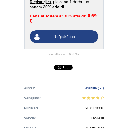
Reģistrējies
, pievieno 1 darbu un
saņem
30% atlaidi
!
0,69
Cena autoriem ar 30% atlaidi:
€
Reģistrēties
Identifikators:
653762
Autors:
Jefeniite
(51)
Vērtējums:
Publicēts:
28.01.2008.
Valoda:
Latviešu