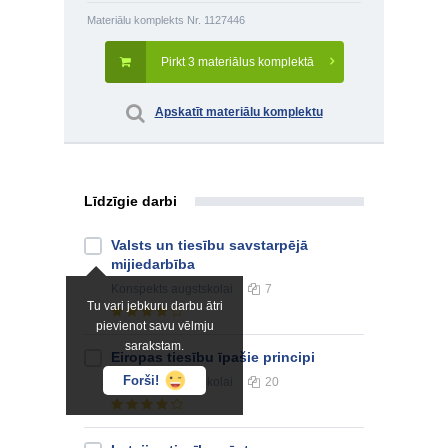
Materiālu komplekts Nr. 1127446
Pirkt 3 materiālus komplektā
Apskatīt materiālu komplektu
Līdzīgie darbi
Valsts un tiesību savstarpējā
mijiedarbība
Konspekts
augstskolai
7
Tu vari jebkuru darbu ātri
pievienot savu vēlmju
sarakstam.
Eiropas tiesību īpašie principi
Forši!
Konspekts
augstskolai
20