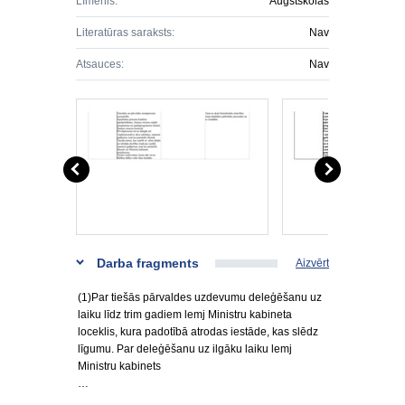
Līmenis:
Augstskolas
Literatūras saraksts:
Nav
Atsauces:
Nav
Darba fragments
Aizvērt
(1)Par tiešās pārvaldes uzdevumu deleģēšanu uz
laiku līdz trim gadiem lemj Ministru kabineta
loceklis, kura padotībā atrodas iestāde, kas slēdz
līgumu. Par deleģēšanu uz ilgāku laiku lemj
Ministru kabinets
…