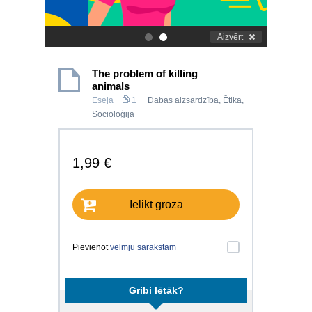
Aizvērt
.
.
The problem of killing
animals
Eseja
1
Dabas aizsardzība
,
Ētika
,
Socioloģija
1,99 €
Ielikt grozā
Pievienot
vēlmju sarakstam
Gribi lētāk?