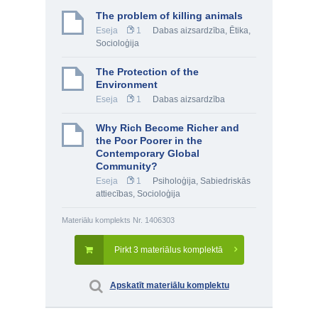
The problem of killing animals
Eseja
1
Dabas aizsardzība
,
Ētika
,
Socioloģija
The Protection of the
Environment
Eseja
1
Dabas aizsardzība
Why Rich Become Richer and
the Poor Poorer in the
Contemporary Global
Community?
Eseja
1
Psiholoģija
,
Sabiedriskās
attiecības
,
Socioloģija
Materiālu komplekts Nr. 1406303
Pirkt 3 materiālus komplektā
Apskatīt materiālu komplektu