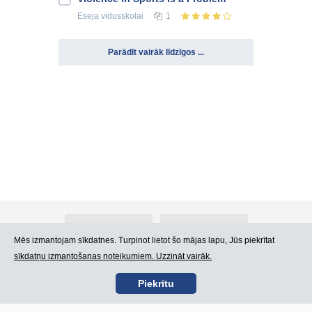
Eseja
vidusskolai
1
Parādīt vairāk līdzīgos ...
Par Atlants.lv
Reklāma
Mēs izmantojam sīkdatnes. Turpinot lietot šo mājas lapu, Jūs piekrītat
sīkdatņu izmantošanas noteikumiem. Uzzināt vairāk.
Kontakti
Lietošanas noteikumi
Piekrītu
SIA „CDI” © 2002 -