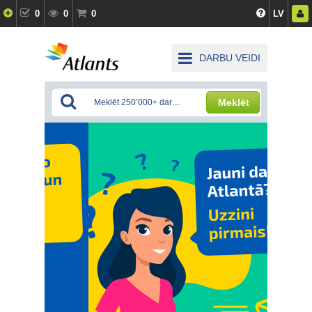
0
0
0
LV
DARBU VEIDI
Meklēt