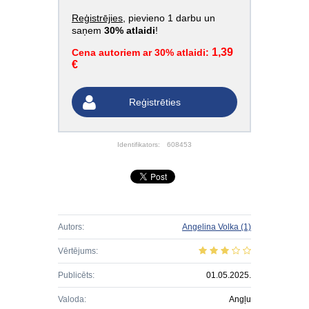
Reģistrējies
, pievieno 1 darbu un
saņem
30% atlaidi
!
1,39
Cena autoriem ar 30% atlaidi:
€
Reģistrēties
Identifikators:
608453
Autors:
Angelina Volka
(1)
Vērtējums:
Publicēts:
01.05.2025.
Valoda:
Angļu