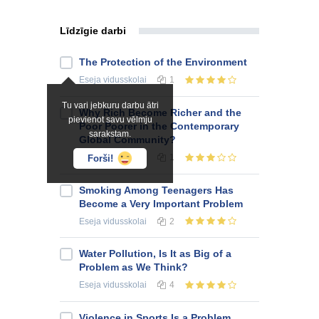
Līdzīgie darbi
The Protection of the Environment
Eseja
vidusskolai
1
Tu vari jebkuru darbu ātri
Why Rich Become Richer and the
pievienot savu vēlmju
Poor Poorer in the Contemporary
sarakstam.
Global Community?
Eseja
vidusskolai
1
Forši!
Smoking Among Teenagers Has
Become a Very Important Problem
Eseja
vidusskolai
2
Water Pollution, Is It as Big of a
Problem as We Think?
Eseja
vidusskolai
4
Violence in Sports Is a Problem