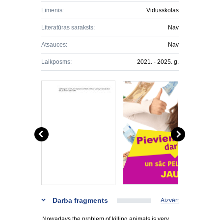
Līmenis:
Vidusskolas
Literatūras saraksts:
Nav
Atsauces:
Nav
Laikposms:
2021. - 2025. g.
Darba fragments
Aizvērt
Nowadays the problem of killing animals is very