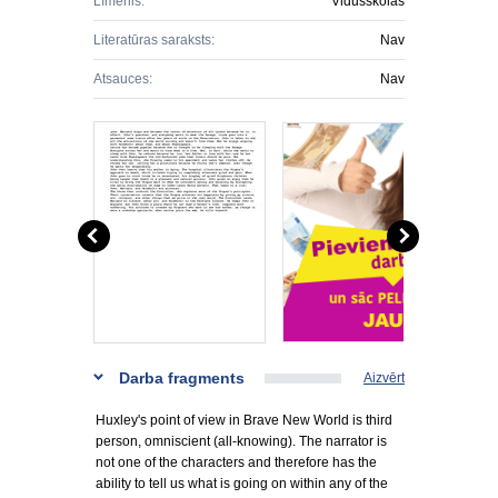
Līmenis:
Vidusskolas
Literatūras saraksts:
Nav
Atsauces:
Nav
Darba fragments
Aizvērt
Huxley's point of view in Brave New World is third
person, omniscient (all-knowing). The narrator is
not one of the characters and therefore has the
ability to tell us what is going on within any of the