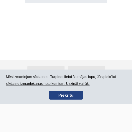
Par Atlants.lv
Reklāma
Mēs izmantojam sīkdatnes. Turpinot lietot šo mājas lapu, Jūs piekrītat
sīkdatņu izmantošanas noteikumiem. Uzzināt vairāk.
Kontakti
Lietošanas noteikumi
Piekrītu
SIA „CDI” © 2002 -
Lapas karte
2026