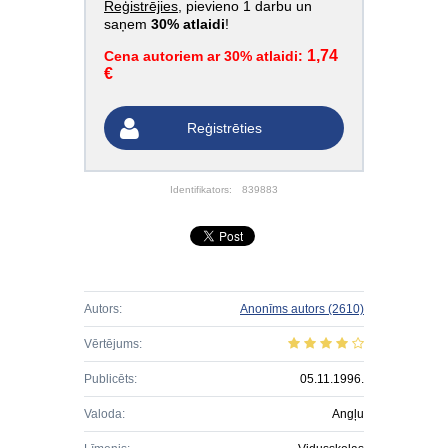
Reģistrējies
, pievieno 1 darbu un
saņem
30% atlaidi
!
1,74
Cena autoriem ar 30% atlaidi:
€
Reģistrēties
Identifikators:
839883
Autors:
Anonīms autors
(2610)
Vērtējums:
Publicēts:
05.11.1996.
Valoda:
Angļu