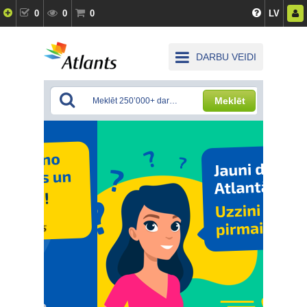
0
0
0
LV
DARBU VEIDI
Meklēt