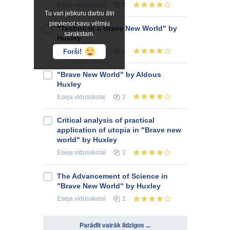
Eseja
vidusskolai
2
Tu vari jebkuru darbu ātri
pievienot savu vēlmju
"Techne in a Brave New World" by
sarakstam.
Huxley
Eseja
vidusskolai
1
Forši!
"Brave New World" by Aldous
Huxley
Eseja
vidusskolai
2
Critical analysis of practical
application of utopia in "Brave new
world" by Huxley
Eseja
vidusskolai
2
The Advancement of Science in
"Brave New World" by Huxley
Eseja
vidusskolai
2
Parādīt vairāk līdzīgos ...