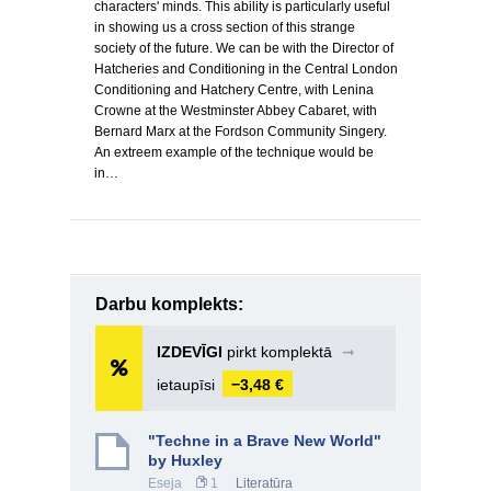
characters' minds. This ability is particularly useful
in showing us a cross section of this strange
society of the future. We can be with the Director of
Hatcheries and Conditioning in the Central London
Conditioning and Hatchery Centre, with Lenina
Crowne at the Westminster Abbey Cabaret, with
Bernard Marx at the Fordson Community Singery.
An extreem example of the technique would be
in…
Darbu komplekts:
IZDEVĪGI
pirkt komplektā
➞
ietaupīsi
−3,48 €
"Techne in a Brave New World"
by Huxley
Eseja
1
Literatūra