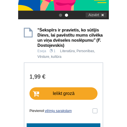
Aizvērt
.
.
"Šekspīrs ir pravietis, ko sūtījis
Dievs, lai pavēstītu mums cilvēka
un viņa dvēseles noslēpumu’’ (F.
Dostojevskis)
Eseja
1
Literatūra
,
Personības
,
Vēsture, kultūra
1,99 €
Ielikt grozā
Pievienot
vēlmju sarakstam