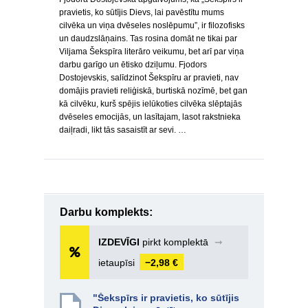
pravietis, ko sūtījis Dievs, lai pavēstītu mums
cilvēka un viņa dvēseles noslēpumu”, ir filozofisks
un daudzslāņains. Tas rosina domāt ne tikai par
Viljama Šekspīra literāro veikumu, bet arī par viņa
darbu garīgo un ētisko dziļumu. Fjodors
Dostojevskis, salīdzinot Šekspīru ar pravieti, nav
domājis pravieti reliģiskā, burtiskā nozīmē, bet gan
kā cilvēku, kurš spējis ielūkoties cilvēka slēptajās
dvēseles emocijās, un lasītajam, lasot rakstnieka
daiļradi, likt tās sasaistīt ar sevi. …
Darbu komplekts:
IZDEVĪGI
pirkt komplektā
➞
ietaupīsi
−2,98 €
"Šekspīrs ir pravietis, ko sūtījis