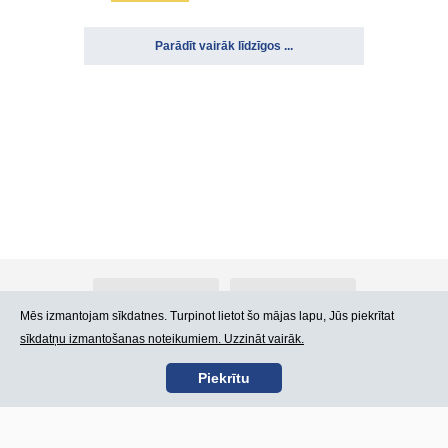
Parādīt vairāk līdzīgos ...
Par Atlants.lv
Reklāma
Mēs izmantojam sīkdatnes. Turpinot lietot šo mājas lapu, Jūs piekrītat
sīkdatņu izmantošanas noteikumiem. Uzzināt vairāk.
Kontakti
Lietošanas noteikumi
Piekrītu
SIA „CDI” © 2002 -
Lapas karte
2026