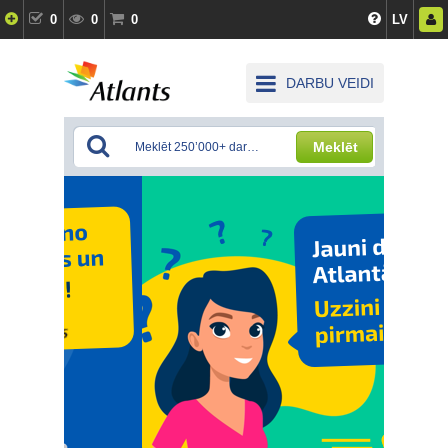
0
0
0
LV
DARBU VEIDI
Meklēt