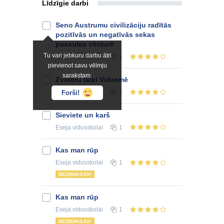
Līdzīgie darbi
Seno Austrumu civilizāciju radītās
pozitīvās un negatīvās sekas
pasaules vēsturē
Tu vari jebkuru darbu ātri
Eseja
vidusskolai
1
pievienot savu vēlmju
sarakstam.
Zviedru laiki Vidzemē
Eseja
vidusskolai
1
Forši!
Sieviete un karš
Eseja
vidusskolai
1
Kas man rūp
Eseja
vidusskolai
1
BEZMAKSAS!
Kas man rūp
Eseja
vidusskolai
1
BEZMAKSAS!