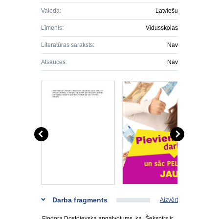
Valoda:
Latviešu
Līmenis:
Vidusskolas
Literatūras saraksts:
Nav
Atsauces:
Nav
Darba fragments
Aizvērt
Fjodora Dostojevska apgalvojums, ka „Šekspīrs ir