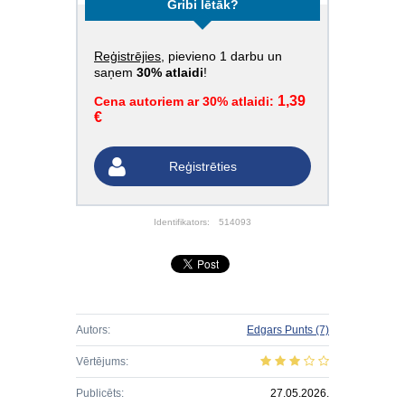
Gribi lētāk?
Reģistrējies
, pievieno 1 darbu un
saņem
30% atlaidi
!
1,39
Cena autoriem ar 30% atlaidi:
€
Reģistrēties
Identifikators:
514093
Autors:
Edgars Punts
(7)
Vērtējums:
Publicēts:
27.05.2026.