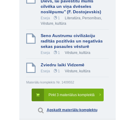
Dievs, lai pavēstītu mums
cilvēka un viņa dvēseles
noslēpumu’’ (F. Dostojevskis)
Eseja
1
Literatūra
,
Personības
,
Vēsture, kultūra
Seno Austrumu civilizāciju
radītās pozitīvās un negatīvās
sekas pasaules vēsturē
Eseja
1
Vēsture, kultūra
Zviedru laiki Vidzemē
Eseja
1
Vēsture, kultūra
Materiālu komplekts Nr. 1409552
Pirkt 3 materiālus komplektā
Apskatīt materiālu komplektu