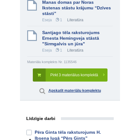
Manas domas par Noras
Ikstenas stāstu krājumu “Dzīves
stāsti”
Eseja
1
Literatūra
Santjago tēla raksturojums
Ernesta Hemingveja stāstā
"Sirmgalvis un jūra"
Eseja
1
Literatūra
Materiālu komplekts Nr. 1135546
Pirkt 3 materiālus komplektā
Apskatīt materiālu komplektu
Līdzīgie darbi
Pēra Ginta tēla raksturojums H.
Ibsena lugā “Pērs Gints”