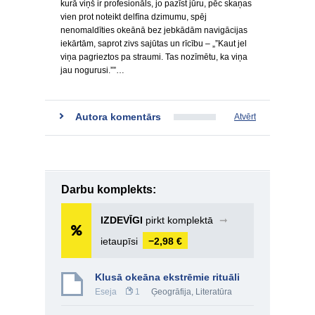
kurā viņš ir profesionāls, jo pazīst jūru, pēc skaņas
vien prot noteikt delfīna dzimumu, spēj
nenomaldīties okeānā bez jebkādām navigācijas
iekārtām, saprot zivs sajūtas un rīcību – „”Kaut jel
viņa pagrieztos pa straumi. Tas nozīmētu, ka viņa
jau nogurusi.””…
Autora komentārs
Atvērt
Darbu komplekts:
IZDEVĪGI
pirkt komplektā
➞
ietaupīsi
−2,98 €
Klusā okeāna ekstrēmie rituāli
Eseja
1
Ģeogrāfija
,
Literatūra