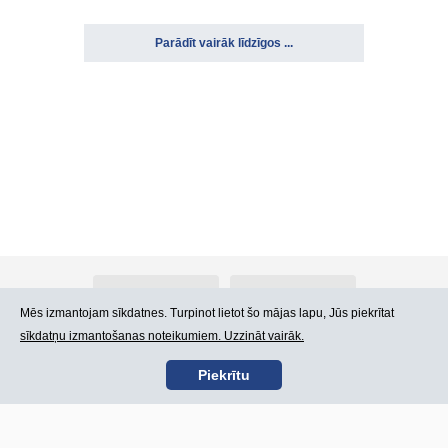
Parādīt vairāk līdzīgos ...
Par Atlants.lv
Reklāma
Mēs izmantojam sīkdatnes. Turpinot lietot šo mājas lapu, Jūs piekrītat
sīkdatņu izmantošanas noteikumiem. Uzzināt vairāk.
Kontakti
Lietošanas noteikumi
Piekrītu
SIA „CDI” © 2002 -
Lapas karte
2026