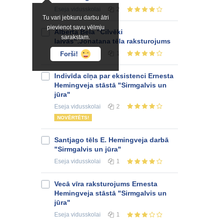
Eseja
vidusskolai
2
Tu vari jebkuru darbu ātri
pievienot savu vēlmju
Alberta Bela "Cilvēki
sarakstam.
laivās".Jonatana tēla raksturojums
Eseja
vidusskolai
1
Forši!
Indivīda cīņa par eksistenci Ernesta
Hemingveja stāstā "Sirmgalvis un
jūra"
Eseja
vidusskolai
2
NOVĒRTĒTS!
Santjago tēls E. Hemingveja darbā
"Sirmgalvis un jūra"
Eseja
vidusskolai
1
Vecā vīra raksturojums Ernesta
Hemingveja stāstā "Sirmgalvis un
jūra"
Eseja
vidusskolai
1