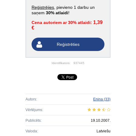
Reģistrējies
, pievieno 1 darbu un
saņem
30% atlaidi
!
1,39
Cena autoriem ar 30% atlaidi:
€
Reģistrēties
Identifikators:
937445
Autors:
Enina
(33)
Vērtējums:
Publicēts:
19.10.2007.
Valoda:
Latviešu