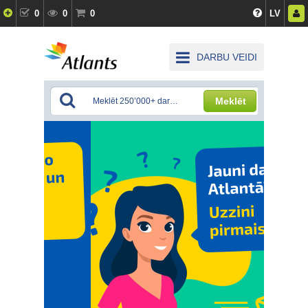
0
0
0
LV
DARBU VEIDI
Meklēt