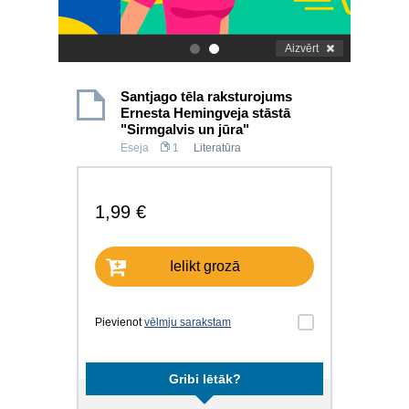
Aizvērt
.
.
Santjago tēla raksturojums
Ernesta Hemingveja stāstā
"Sirmgalvis un jūra"
Eseja
1
Literatūra
1,99 €
Ielikt grozā
Pievienot
vēlmju sarakstam
Gribi lētāk?