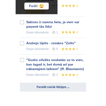
Eseja
vidusskolai
2
Forši!
NOVĒRTĒTS!
Saknes ir varena lieta, ja vien var
paņemt tās līdzi
Eseja
vidusskolai
1
Andrejs Upīts - romāns "Zelts"
Eseja
vidusskolai
6
"Gudrs cilvēks neskatās uz to vien,
kas tagad ir, bet domā arī par
nākamajiem laikiem" (R. Blaumanis)
Eseja
vidusskolai
2
Parādīt vairāk līdzīgos ...