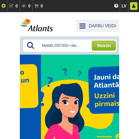
0
0
0
LV
DARBU VEIDI
Meklēt