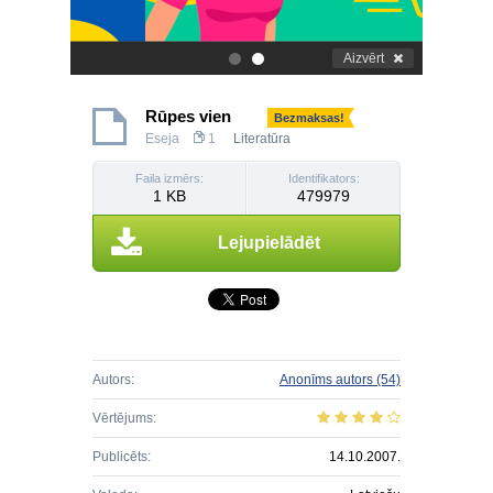
Aizvērt
.
.
Rūpes vien
Bezmaksas!
Eseja
1
Literatūra
Faila izmērs:
Identifikators:
1 KB
479979
Lejupielādēt
Autors:
Anonīms autors
(54)
Vērtējums:
Publicēts:
14.10.2007.