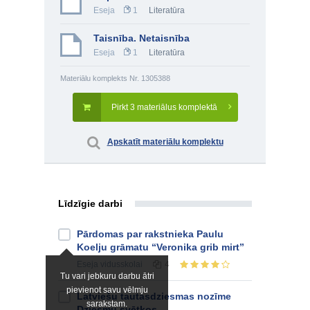
Eseja
1
Literatūra
Taisnība. Netaisnība
Eseja
1
Literatūra
Materiālu komplekts Nr. 1305388
Pirkt 3 materiālus komplektā
Apskatīt materiālu komplektu
Līdzīgie darbi
Pārdomas par rakstnieka Paulu
Koelju grāmatu “Veronika grib mirt”
Eseja
vidusskolai
4
Tu vari jebkuru darbu ātri
pievienot savu vēlmju
Latviešu tautasdziesmas nozīme
sarakstam.
Dziesmu svētkos