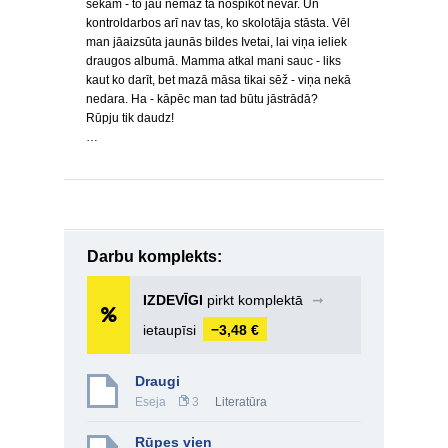
sekām - to jau nemaz tā nošpikot nevar. Un
kontroldarbos arī nav tas, ko skolotāja stāsta. Vēl
man jāaizsūta jaunās bildes Ivetai, lai viņa ieliek
draugos albumā. Mamma atkal mani sauc - liks
kaut ko darīt, bet mazā māsa tikai sēž - viņa nekā
nedara. Ha - kāpēc man tad būtu jāstrādā?
Rūpju tik daudz!
…
Darbu komplekts:
IZDEVĪGI
pirkt komplektā
➞
ietaupīsi
−3,48 €
Draugi
Eseja
3
Literatūra
Rūpes vien