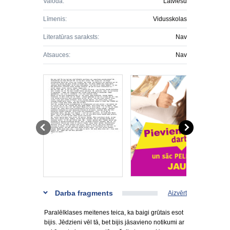
Valoda:
Latviešu
Līmenis:
Vidusskolas
Literatūras saraksts:
Nav
Atsauces:
Nav
Darba fragments
Aizvērt
Paralēlklases meitenes teica, ka baigi grūtais esot
bijis. Jēdzieni vēl tā, bet bijis jāsavieno notikumi ar