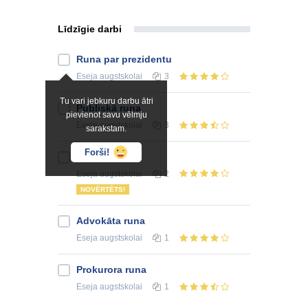
Līdzīgie darbi
Runa par prezidentu
Eseja
augstskolai
3
Tu vari jebkuru darbu ātri
Publiskā runa
pievienot savu vēlmju
Eseja
augstskolai
3
sarakstam.
Forši!
Runa - aborts
Eseja
augstskolai
2
NOVĒRTĒTS!
Advokāta runa
Eseja
augstskolai
1
Prokurora runa
Eseja
augstskolai
1