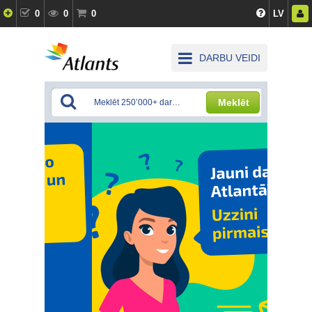
0
0
0
LV
DARBU VEIDI
Meklēt