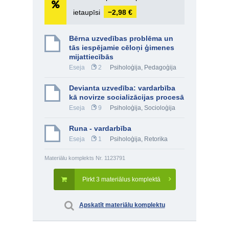
ietaupīsi
−2,98 €
Bērna uzvedības problēma un
tās iespējamie cēloņi ģimenes
mijattiecībās
Eseja
2
Psiholoģija
,
Pedagoģija
Devianta uzvedība: vardarbība
kā novirze socializācijas procesā
Eseja
9
Psiholoģija
,
Socioloģija
Runa - vardarbība
Eseja
1
Psiholoģija
,
Retorika
Materiālu komplekts Nr. 1123791
Pirkt 3 materiālus komplektā
Apskatīt materiālu komplektu