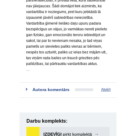
partneratiecības, ir privāta lieta, kurā sabiedrībai
nav jāiejaucas. Šādi domājot tiek aizmirsts, ka
vardarbība ir noziegums, pret kuru jebkādā tā
izpausmē jāvērš sabiedrības neiecietība.
Vardarbība ģimenē lielāko daļu upuru padara
bezspēcīgus un vājus, jo varmākas nereti pielieto
gan fizisko, gan emocionālo teroru iebiedējot un
sakot, lai par to nevienam nesaka, jo tad viņas
pametīs un sievietes paliks vienas ar bērniem,
nespēs tos uzturēt, paliks uz ielas bez mājām utt.,
tas viņām rada bailes un traucē griezties pēc
palīdzības, lai pārtrauktu vardarbības aktus.
…
Autora komentārs
Atvērt
Darbu komplekts:
IZDEVĪGI
pirkt komplektā
➞