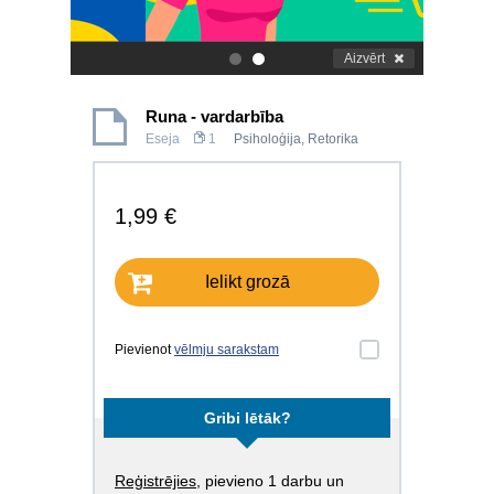
Aizvērt
.
.
Runa - vardarbība
Eseja
1
Psiholoģija
,
Retorika
1,99 €
Ielikt grozā
Pievienot
vēlmju sarakstam
Gribi lētāk?
Reģistrējies
, pievieno 1 darbu un