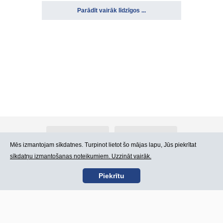
Parādīt vairāk līdzīgos ...
Par Atlants.lv
Reklāma
Mēs izmantojam sīkdatnes. Turpinot lietot šo mājas lapu, Jūs piekrītat
sīkdatņu izmantošanas noteikumiem. Uzzināt vairāk.
Kontakti
Lietošanas noteikumi
Piekrītu
SIA „CDI” © 2002 -
Lapas karte
2026