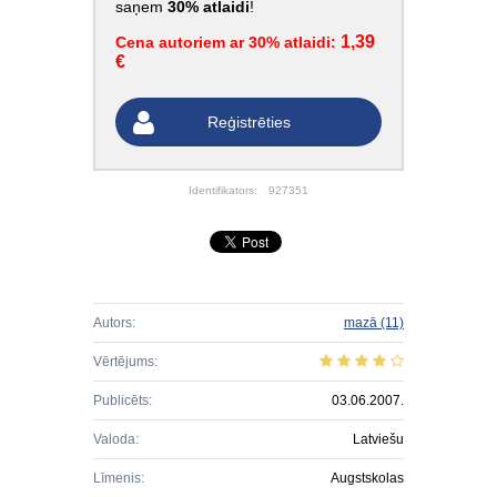
saņem
30% atlaidi
!
1,39
Cena autoriem ar 30% atlaidi:
€
Reģistrēties
Identifikators:
927351
Autors:
mazā
(11)
Vērtējums:
Publicēts:
03.06.2007.
Valoda:
Latviešu
Līmenis:
Augstskolas