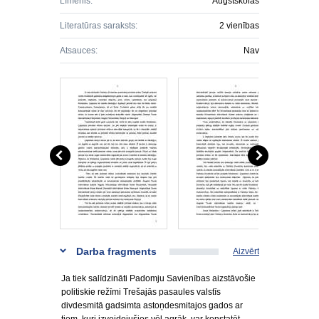
Līmenis:
Augstskolas
Literatūras saraksts:
2 vienības
Atsauces:
Nav
Darba fragments
Aizvērt
Ja tiek salīdzināti Padomju Savienības aizstāvošie
politiskie režīmi Trešajās pasaules valstīs
divdesmitā gadsimta astoņdesmitajos gados ar