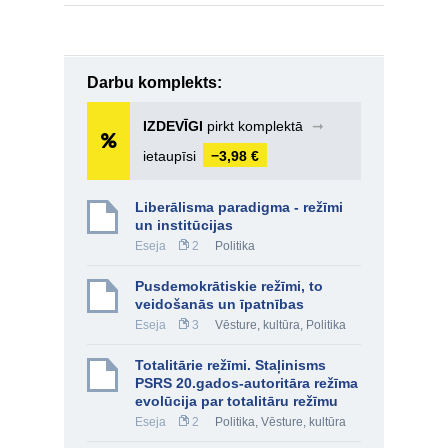
Darbu komplekts:
IZDEVĪGI
pirkt komplektā
➞
ietaupīsi
−3,98 €
Liberālisma paradigma - režīmi
un institūcijas
Eseja
2
Politika
Pusdemokrātiskie režīmi, to
veidošanās un īpatnības
Eseja
3
Vēsture, kultūra
,
Politika
Totalitārie režīmi. Staļinisms
PSRS 20.gados-autoritāra režīma
evolūcija par totalitāru režīmu
Eseja
2
Politika
,
Vēsture, kultūra