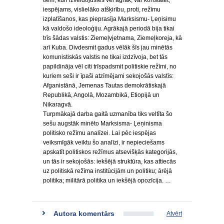
tiem, kuri izveidojušies vēl agrāk, var konstatēt,
iespējams, vislielāko atšķirību, proti, režīmu
izplatīšanos, kas pieprasīja Marksismu- Ļeņisimu
kā valdošo ideoloģiju. Agrākajā periodā bija tikai
trīs šādas valstis: Ziemeļvjetnama, Ziemeļkoreja, kā
arī Kuba. Divdesmit gadus vēlāk šīs jau minētās
komunistiskās valstis ne tikai izdzīvoja, bet tās
papildināja vēl citi trīspadsmit politiskie režīmi, no
kuriem seši ir īpaši atzīmējami sekojošās valstīs:
Afganistānā, Jemenas Tautas demokrātiskajā
Republikā, Angolā, Mozambikā, Etiopijā un
Nikaragvā.
Turpmākajā darba gaitā uzmanība tiks veltīta šo
sešu augstāk minēto Marksisma- Ļeņinisma
politisko režīmu analīzei. Lai pēc iespējas
veiksmīgāk veiktu šo analīzi, ir nepieciešams
apskatīt politiskos režīmus atsevišķās kategorijās,
un tās ir sekojošās: iekšējā struktūra, kas attiecās
uz politiskā režīma institūcijām un politiku; ārējā
politika; militārā politika un iekšējā opozīcija. …
Autora komentārs
Atvērt