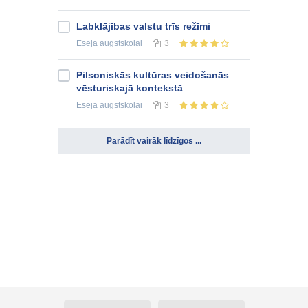
Labklājības valstu trīs režīmi
Eseja
augstskolai
3
Pilsoniskās kultūras veidošanās
vēsturiskajā kontekstā
Eseja
augstskolai
3
Parādīt vairāk līdzīgos ...