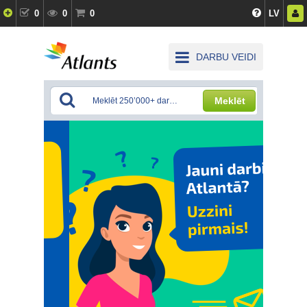
0
0
0
LV
DARBU VEIDI
Meklēt