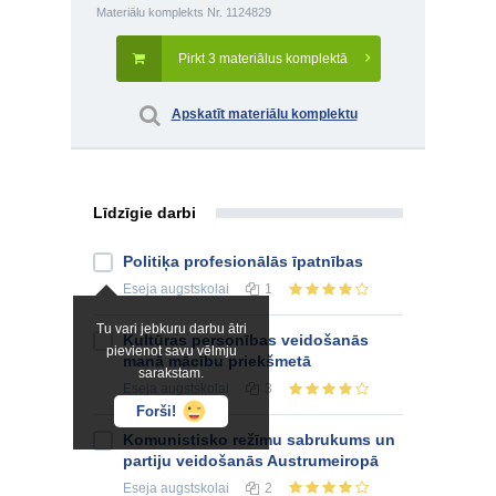
Materiālu komplekts Nr. 1124829
Pirkt 3 materiālus komplektā
Apskatīt materiālu komplektu
Līdzīgie darbi
Politiķa profesionālās īpatnības
Eseja
augstskolai
1
Tu vari jebkuru darbu ātri
Kultūras personības veidošanās
pievienot savu vēlmju
manā mācību priekšmetā
sarakstam.
Eseja
augstskolai
3
Forši!
Komunistisko režīmu sabrukums un
partiju veidošanās Austrumeiropā
Eseja
augstskolai
2