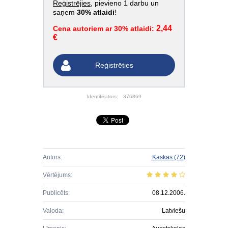
Reģistrējies
, pievieno 1 darbu un
saņem
30% atlaidi
!
2,44
Cena autoriem ar 30% atlaidi:
€
Reģistrēties
Identifikators:
376869
Autors:
Kaskas
(72)
Vērtējums:
Publicēts:
08.12.2006.
Valoda:
Latviešu