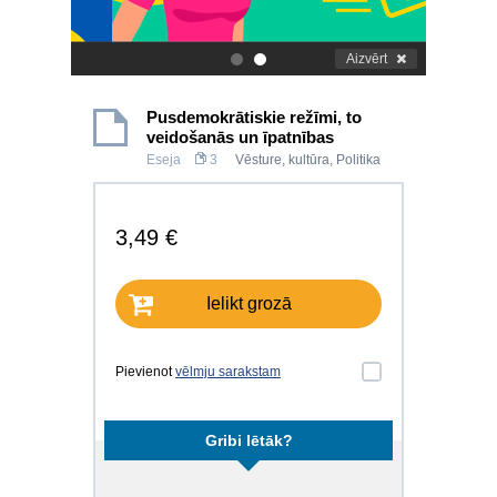
Aizvērt
.
.
Pusdemokrātiskie režīmi, to
veidošanās un īpatnības
Eseja
3
Vēsture, kultūra
,
Politika
3,49 €
Ielikt grozā
Pievienot
vēlmju sarakstam
Gribi lētāk?