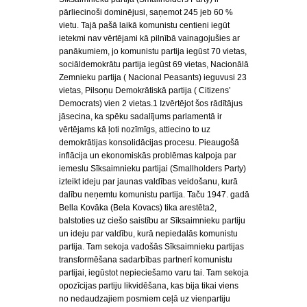
pārliecinoši dominējusi, saņemot 245 jeb 60 %
vietu. Tajā pašā laikā komunistu centieni iegūt
ietekmi nav vērtējami kā pilnībā vainagojušies ar
panākumiem, jo komunistu partija iegūst 70 vietas,
sociāldemokrātu partija iegūst 69 vietas, Nacionālā
Zemnieku partija ( Nacional Peasants) ieguvusi 23
vietas, Pilsoņu Demokrātiskā partija ( Citizens’
Democrats) vien 2 vietas.1 Izvērtējot šos rādītājus
jāsecina, ka spēku sadalījums parlamentā ir
vērtējams kā ļoti nozīmīgs, attiecino to uz
demokrātijas konsolidācijas procesu. Pieaugošā
inflācija un ekonomiskās problēmas kalpoja par
iemeslu Sīksaimnieku partijai (Smallholders Party)
izteikt ideju par jaunas valdības veidošanu, kurā
dalību neņemtu komunistu partija. Taču 1947. gadā
Bella Kovāka (Bela Kovacs) tika arestēta2,
balstoties uz ciešo saistību ar Sīksaimnieku partiju
un ideju par valdību, kurā nepiedalās komunistu
partija. Tam sekoja vadošās Sīksaimnieku partijas
transformēšana sadarbības partnerī komunistu
partijai, iegūstot nepieciešamo varu tai. Tam sekoja
opozīcijas partiju likvidēšana, kas bija tikai viens
no nedaudzajiem posmiem ceļā uz vienpartiju