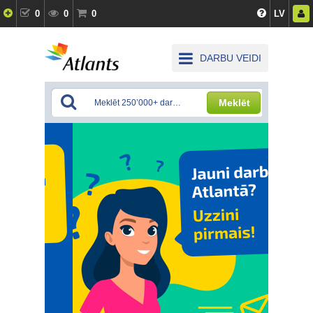
0
0
0
LV
DARBU VEIDI
Meklēt