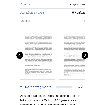
Līmenis:
Augstskolas
Literatūras saraksts:
6 vienības
Atsauces:
Ir
Darba fragments
Aizvērt
Aplūkojot parlamenta vietu sadalījumu Ungārijā
laika posmā no 1945. līdz 1947. jāsecina ka
Sīksaimnieku partija (Smallholders Party) ir