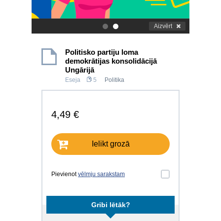
Aizvērt
.
.
Politisko partiju loma
demokrātijas konsolidācijā
Ungārijā
Eseja
5
Politika
4,49 €
Ielikt grozā
Pievienot
vēlmju sarakstam
Gribi lētāk?