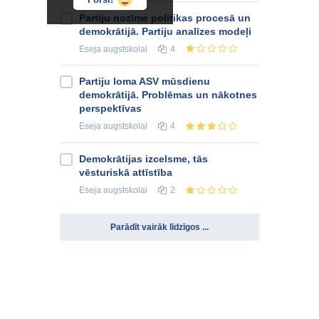
Partiju nozīme politikas procesā un
demokrātijā. Partiju analīzes modeļi
Eseja
augstskolai
4
Partiju loma ASV mūsdienu
demokrātijā. Problēmas un nākotnes
perspektīvas
Eseja
augstskolai
4
Demokrātijas izcelsme, tās
vēsturiskā attīstība
Eseja
augstskolai
2
Parādīt vairāk līdzīgos ...