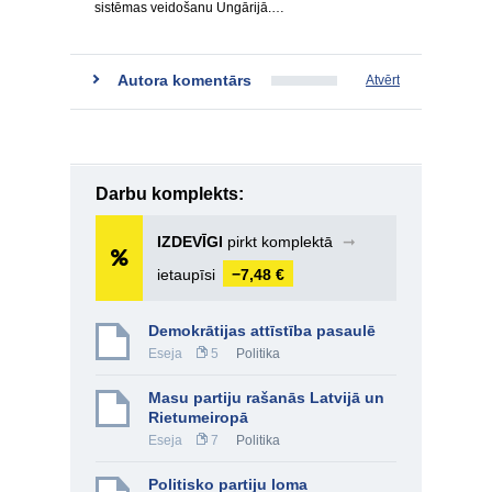
sistēmas veidošanu Ungārijā.…
Autora komentārs
Atvērt
Darbu komplekts:
IZDEVĪGI
pirkt komplektā
➞
ietaupīsi
−7,48 €
Demokrātijas attīstība pasaulē
Eseja
5
Politika
Masu partiju rašanās Latvijā un
Rietumeiropā
Eseja
7
Politika
Politisko partiju loma