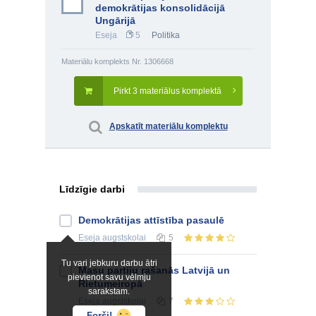
demokrātijas konsolidācijā
Ungārijā
Eseja
5
Politika
Materiālu komplekts Nr. 1306668
Pirkt 3 materiālus komplektā
Apskatīt materiālu komplektu
Līdzīgie darbi
Demokrātijas attīstība pasaulē
Eseja
augstskolai
5
Tu vari jebkuru darbu ātri
Masu partiju rašanās Latvijā un
pievienot savu vēlmju
Rietumeiropā
sarakstam.
Eseja
augstskolai
7
Forši!