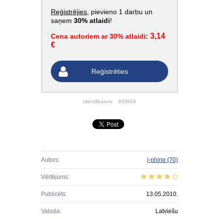
Reģistrējies
, pievieno 1 darbu un
saņem
30% atlaidi
!
3,14
Cena autoriem ar 30% atlaidi:
€
Reģistrēties
Identifikators:
955909
Autors:
j-phine
(70)
Vērtējums:
Publicēts:
13.05.2010.
Valoda:
Latviešu