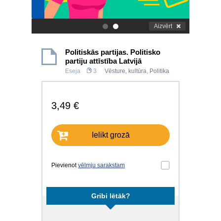
Aizvērt
.
.
Politiskās partijas. Politisko
partiju attīstība Latvijā
Eseja
3
Vēsture, kultūra
,
Politika
3,49 €
Ielikt grozā
Pievienot
vēlmju sarakstam
Gribi lētāk?