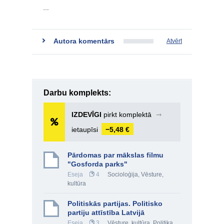
…
Autora komentārs
Atvērt
Darbu komplekts:
IZDEVĪGI
pirkt komplektā
➞
ietaupīsi
−5,48 €
Pārdomas par mākslas filmu
"Gosforda parks"
Eseja
4
Socioloģija
,
Vēsture,
kultūra
Politiskās partijas. Politisko
partiju attīstība Latvijā
Eseja
3
Vēsture, kultūra
,
Politika