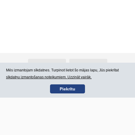
Par Atlants.lv
Reklāma
Mēs izmantojam sīkdatnes. Turpinot lietot šo mājas lapu, Jūs piekrītat
sīkdatņu izmantošanas noteikumiem. Uzzināt vairāk.
Kontakti
Lietošanas noteikumi
Piekrītu
SIA „CDI” © 2002 -
Lapas karte
2026