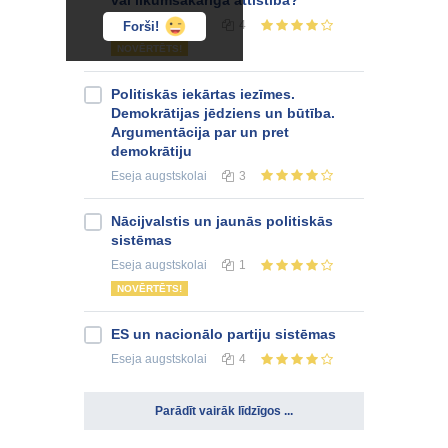
Eseja
augstskolai
4
Forši!
NOVĒRTĒTS!
Politiskās iekārtas iezīmes.
Demokrātijas jēdziens un būtība.
Argumentācija par un pret
demokrātiju
Eseja
augstskolai
3
Nācijvalstis un jaunās politiskās
sistēmas
Eseja
augstskolai
1
NOVĒRTĒTS!
ES un nacionālo partiju sistēmas
Eseja
augstskolai
4
Parādīt vairāk līdzīgos ...