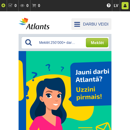
0
0
0
LV
DARBU VEIDI
Meklēt