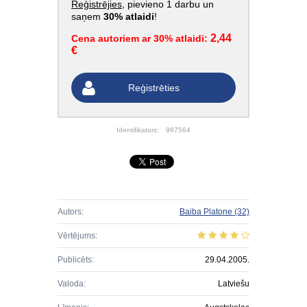
Reģistrējies
, pievieno 1 darbu un
saņem
30% atlaidi
!
2,44
Cena autoriem ar 30% atlaidi:
€
Reģistrēties
Identifikators:
987564
Autors:
Baiba Platone
(32)
Vērtējums:
Publicēts:
29.04.2005.
Valoda:
Latviešu