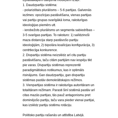
izplatītākajiem dalījuma modeļiem izšķir:
1. Daudzpartiju sistēma:
- polarizētais plurālisms – 5-6 partijas. Galvenās
iezīmes: opozīcijas pastāvēšana, vienas partijas
vai partiju grupas svarīgākā loma, raksturīgas
ideoloģijas piemērs utt.
- ierobežots plurālisms un segmenta sabiedrības –
3-5 svarīgas partijas. To raksturo: 1) salīdzinoši
maza distancija starp pastāvošo partiju
ideoloģijām, 2) bipolāra koalīcijas konfigurācija, 3)
centrtiecīga konkurence.
2. Divpartiju sistēma neizslēdz arī citu partiju
pastāvēšanu, taču citām partijām nav iespēju tikt
pie varas. Divpartiju sistēmas reprezentē
paradigmātiskus notikumus, kas ir optimāls
risinājums. Gan daudzpartiju, gan divpartiju
sistēmas pastāv demokrātiskajos režīmos.
3. Vienpartijas sistēma ir raksturīga autoritāram un
totalitāram režīmam. Parasti šinī sistēmā pastāv arī
citas mazās partijas, tās pauž antagonismu pret
dominējošo partiju, taču vara pieder vienai partijai,
kas izslēdz partiju sistēmu rotāciju.
Politisko partiju rašanās un attīstība Latvijā.