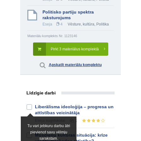
Politisko partiju spektra
raksturojums
Eseja
4
Vēsture, kultūra
,
Politika
Materiālu komplekts Nr. 1123146
Pirkt 3 materiālus komplektā
Apskatīt materiālu komplektu
Līdzīgie darbi
Liberālisma ideoloģija – progresa un
attīstības veicinātāja
Eseja
augstskolai
1
Tu vari jebkuru darbu ātri
pievienot savu vēlmju
Mūsdienu kultūras situācija: krīze
sarakstam.
vai likumsakarīga attīstība?