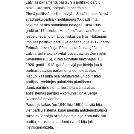
Latvijas parlamentā pastāv trīs politisko partiju
bloki – kreisais, labējais un centrālais.
Pirmā politiskā partija Latvijā – Sociāldemokrātiskā
strādnieku partija - nodibinājās XX gadsimta
sākuma, tā tika nodibināta nelegāli. Tikai 1905.
gadā ar “17. oktobra Manifestu” cara valdība deva
iespēju legāli dibināt politiskās partijas. Nākamais
impulss politisko partiju veidošanai bija 1917. gada
Februāra revolūcija. Pēc neatkarības atgūšana
Latvijā vislielāko aktivitāti guva Latvijas Zemnieku
Savienība (LZS), kuras aktivitāte mazinājās jau
1920. gadā. 1918. gadā Latvijā pastāvēja jau 8
partijas. Latvijas parlamentā demokrātiskās
Republikas laikā bija pārstāvētas 64 politiskās
partijas. Izveidojas polarizēta plurālisma
daudzpartiju sistēma, kurā bija pārstāvētas
antisistēmas partijas – komunisti un A.Berga
Nacionālā apvienība.
Padomju laikos (no 1940 līdz 1991) Latvijā bija
vienpartiju sistēma, kurai piemita antidemokrātisks
raksturs. Vienīga oficiālā partija bija Komunistiskā
partija, kuras loma padomju valstī bija ļoti
institucionalizēta.