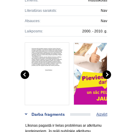
Līmenis:
Vidusskolas
Literatūras saraksts:
Nav
Atsauces:
Nav
Laikposms:
2000. - 2010. g.
Darba fragments
Aizvērt
Līksnas pagastā ir lielas problēmas ar atkritumu
konteineriem. Jo reāli publiskie atkritumu