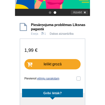
Aizvērt
.
.
Piesārņojuma problēmas Līksnas
pagastā
Eseja
1
Dabas aizsardzība
1,99 €
Ielikt grozā
Pievienot
vēlmju sarakstam
Gribi lētāk?