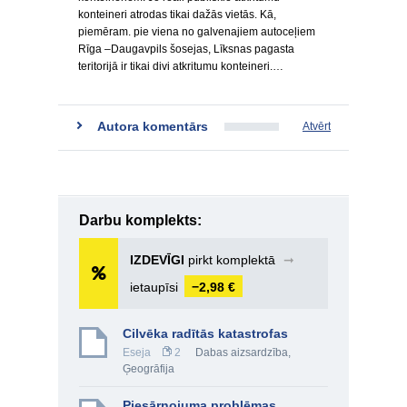
konteineri atrodas tikai dažās vietās. Kā,
piemēram. pie viena no galvenajiem autoceļiem
Rīga –Daugavpils šosejas, Līksnas pagasta
teritorijā ir tikai divi atkritumu konteineri.…
Autora komentārs
Atvērt
Darbu komplekts:
IZDEVĪGI
pirkt komplektā
➞
ietaupīsi
−2,98 €
Cilvēka radītās katastrofas
Eseja
2
Dabas aizsardzība
,
Ģeogrāfija
Piesārņojuma problēmas