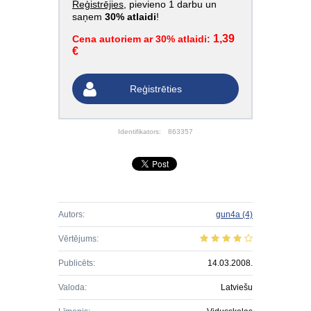
Reģistrējies
, pievieno 1 darbu un
saņem
30% atlaidi
!
1,39
Cena autoriem ar 30% atlaidi:
€
Reģistrēties
Identifikators:
863357
Autors:
gun4a
(4)
Vērtējums:
Publicēts:
14.03.2008.
Valoda:
Latviešu