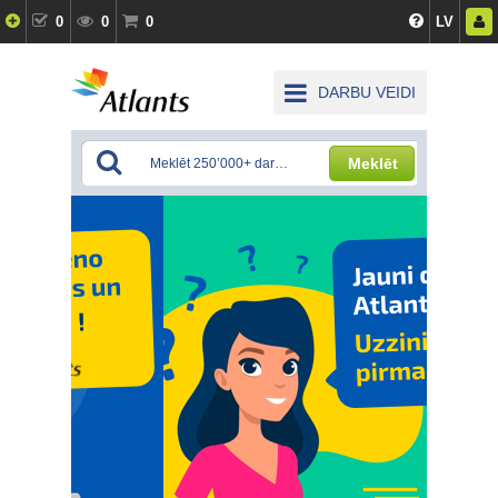
0
0
0
LV
DARBU VEIDI
Meklēt