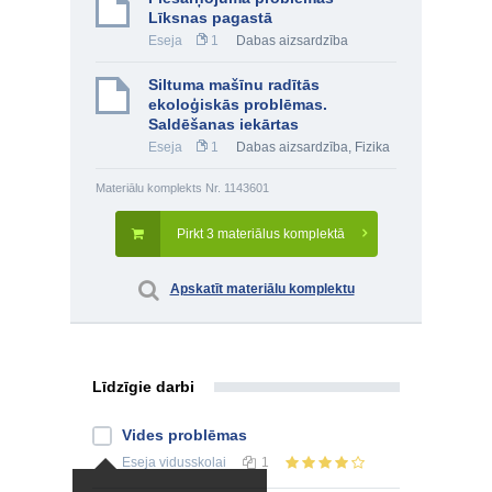
Līksnas pagastā
Eseja
1
Dabas aizsardzība
Siltuma mašīnu radītās
ekoloģiskās problēmas.
Saldēšanas iekārtas
Eseja
1
Dabas aizsardzība
,
Fizika
Materiālu komplekts Nr. 1143601
Pirkt 3 materiālus komplektā
Apskatīt materiālu komplektu
Līdzīgie darbi
Vides problēmas
Eseja
vidusskolai
1