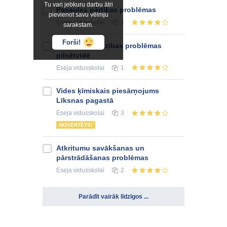
Tu vari jebkuru darbu ātri
Pasaules pārtikas problēmas
pievienot savu vēlmju
Eseja
vidusskolai
1
sarakstam.
Forši!
Dabas aizsardzības problēmas
pilsētvidē
Eseja
vidusskolai
1
Vides ķīmiskais piesārņojums
Līksnas pagastā
Eseja
vidusskolai
3
NOVĒRTĒTS!
Atkritumu savākšanas un
pārstrādāšanas problēmas
Eseja
vidusskolai
2
Parādīt vairāk līdzīgos ...