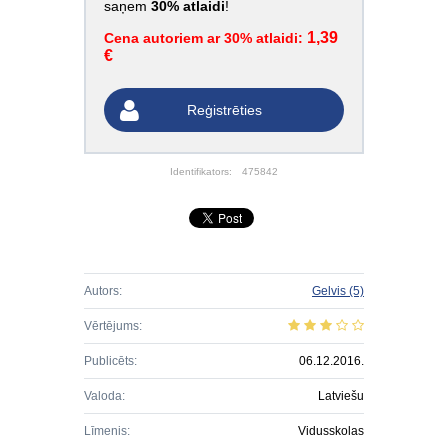
saņem
30% atlaidi
!
1,39
Cena autoriem ar 30% atlaidi:
€
Reģistrēties
Identifikators:
475842
Autors:
Gelvis
(5)
Vērtējums:
Publicēts:
06.12.2016.
Valoda:
Latviešu
Līmenis:
Vidusskolas