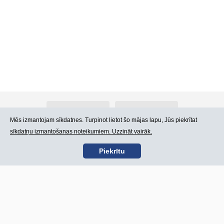
Par Atlants.lv
Reklāma
Mēs izmantojam sīkdatnes. Turpinot lietot šo mājas lapu, Jūs piekrītat
sīkdatņu izmantošanas noteikumiem. Uzzināt vairāk.
Kontakti
Lietošanas noteikumi
Piekrītu
SIA „CDI” © 2002 -
Lapas karte
2026