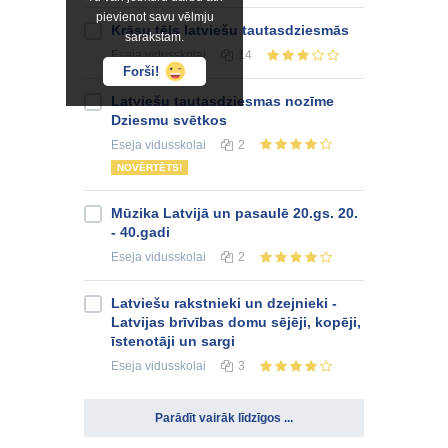
pievienot savu vēlmju
Krāsu tēls latviešu tautasdziesmās
sarakstam.
Eseja
vidusskolai
14
Forši!
Latviešu tautasdziesmas nozīme
Dziesmu svētkos
Eseja
vidusskolai
2
NOVĒRTĒTS!
Mūzika Latvijā un pasaulē 20.gs. 20.
- 40.gadi
Eseja
vidusskolai
2
Latviešu rakstnieki un dzejnieki -
Latvijas brīvības domu sējēji, kopēji,
īstenotāji un sargi
Eseja
vidusskolai
3
Parādīt vairāk līdzīgos ...