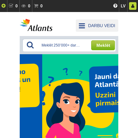
0
0
0
LV
DARBU VEIDI
Meklēt