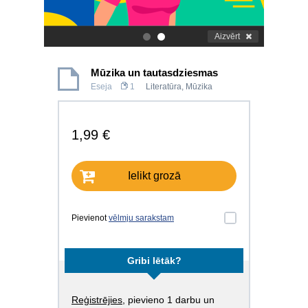
Aizvērt
.
.
Mūzika un tautasdziesmas
Eseja
1
Literatūra
,
Mūzika
1,99 €
Ielikt grozā
Pievienot
vēlmju sarakstam
Gribi lētāk?
Reģistrējies
, pievieno 1 darbu un