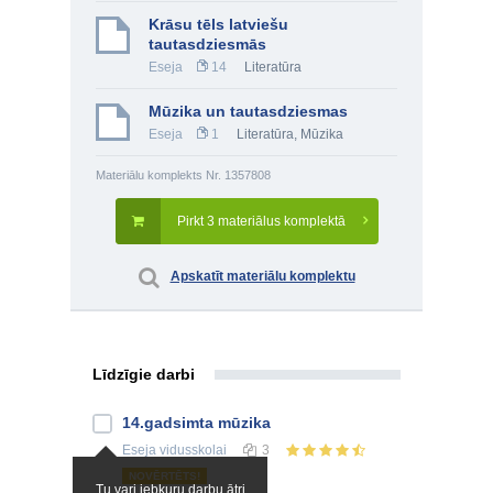
Krāsu tēls latviešu
tautasdziesmās
Eseja
14
Literatūra
Mūzika un tautasdziesmas
Eseja
1
Literatūra
,
Mūzika
Materiālu komplekts Nr. 1357808
Pirkt 3 materiālus komplektā
Apskatīt materiālu komplektu
Līdzīgie darbi
14.gadsimta mūzika
Eseja
vidusskolai
3
NOVĒRTĒTS!
Tu vari jebkuru darbu ātri