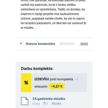
domu, nav garantija, ka klausītāji sapratīs to pašu,
varbūt viņi padomās, ka tā ir tautas vērtību
zaimošana un apsmiešana. Tādēļ, es domāju, ka
vispirms ir rūpīgi jaizpēta visa tautasdziesmu
uzbūve, jaaptaujā vairāki cilvēki, kā viņi to saprot,
lai nerastos pārpratumi, un tikai tad var savienot to
ar mūziku.…
Autora komentārs
Atvērt
Darbu komplekts:
IZDEVĪGI
pirkt komplektā
➞
ietaupīsi
−4,27 €
14.gadsimta mūzika
Eseja
3
Mūzika