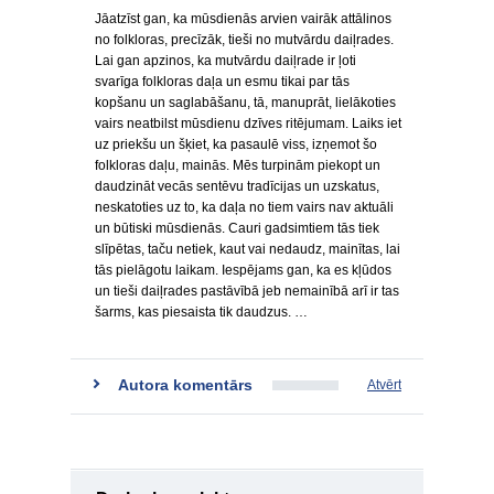
Jāatzīst gan, ka mūsdienās arvien vairāk attālinos
no folkloras, precīzāk, tieši no mutvārdu daiļrades.
Lai gan apzinos, ka mutvārdu daiļrade ir ļoti
svarīga folkloras daļa un esmu tikai par tās
kopšanu un saglabāšanu, tā, manuprāt, lielākoties
vairs neatbilst mūsdienu dzīves ritējumam. Laiks iet
uz priekšu un šķiet, ka pasaulē viss, izņemot šo
folkloras daļu, mainās. Mēs turpinām piekopt un
daudzināt vecās sentēvu tradīcijas un uzskatus,
neskatoties uz to, ka daļa no tiem vairs nav aktuāli
un būtiski mūsdienās. Cauri gadsimtiem tās tiek
slīpētas, taču netiek, kaut vai nedaudz, mainītas, lai
tās pielāgotu laikam. Iespējams gan, ka es kļūdos
un tieši daiļrades pastāvībā jeb nemainībā arī ir tas
šarms, kas piesaista tik daudzus. …
Autora komentārs
Atvērt