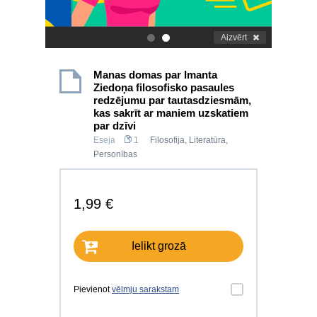
Aizvērt
.
.
Manas domas par Imanta
Ziedoņa filosofisko pasaules
redzējumu par tautasdziesmām,
kas sakrīt ar maniem uzskatiem
par dzīvi
Eseja
1
Filosofija
,
Literatūra
,
Personības
1,99 €
Ielikt grozā
Pievienot
vēlmju sarakstam