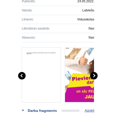
Publicēts:
24.05.2022.
Valoda:
Latviešu
Līmenis:
Vidusskolas
Literatūras saraksts:
Nav
Atsauces:
Nav
Darba fragments
Aizvērt