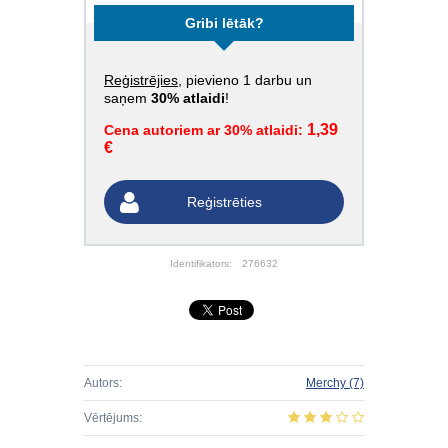
Gribi lētāk?
Reģistrējies
, pievieno 1 darbu un
saņem
30% atlaidi
!
1,39
Cena autoriem ar 30% atlaidi:
€
Reģistrēties
Identifikators:
276632
Autors:
Merchy
(7)
Vērtējums: