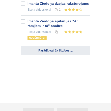
Imanta Ziedoņa dzejas raksturojums
Eseja
vidusskolai
1
Imanta Ziedoņa epifānijas "Ar
rāmjiem ir tā" analīze
Eseja
vidusskolai
1
NOVĒRTĒTS!
Parādīt vairāk līdzīgos ...