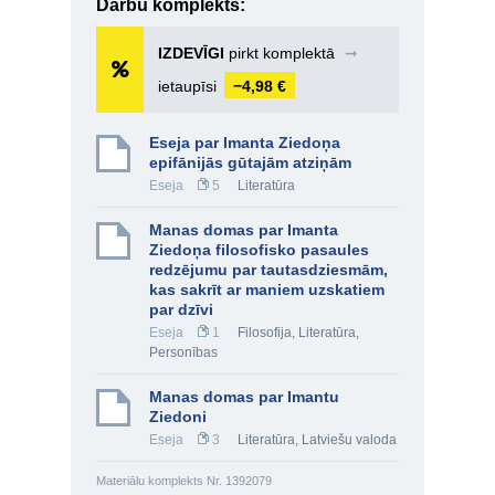
Darbu komplekts:
IZDEVĪGI
pirkt komplektā
➞
ietaupīsi
−4,98 €
Eseja par Imanta Ziedoņa
epifānijās gūtajām atziņām
Eseja
5
Literatūra
Manas domas par Imanta
Ziedoņa filosofisko pasaules
redzējumu par tautasdziesmām,
kas sakrīt ar maniem uzskatiem
par dzīvi
Eseja
1
Filosofija
,
Literatūra
,
Personības
Manas domas par Imantu
Ziedoni
Eseja
3
Literatūra
,
Latviešu valoda
Materiālu komplekts Nr. 1392079