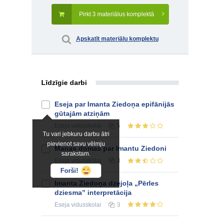
Pirkt 3 materiālus komplektā
Apskatīt materiālu komplektu
Līdzīgie darbi
Eseja par Imanta Ziedoņa epifānijās
gūtajām atziņām
Eseja
vidusskolai
5
Tu vari jebkuru darbu ātri
pievienot savu vēlmju
Manas domas par Imantu Ziedoni
sarakstam.
Eseja
vidusskolai
3
Forši!
Imanta Ziedoņa dzejoļa „Pērles
dziesma” interpretācija
Eseja
vidusskolai
3