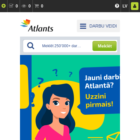
0
0
0
LV
DARBU VEIDI
Meklēt