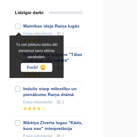
Līdzīgie darbi
Mainības ideja Raiņa lugās
Eseja
vidusskolai
1
Tu vari jebkuru darbu ātri
pievienot savu vēlmju
Raiņa dzejas krājums "Tālas
sarakstam.
noskaņas zilā vakarā"
Forši!
Eseja
vidusskolai
1
Indulis starp mīlestību un
pienākumu Raiņa drāmā
Eseja
vidusskolai
2
Mārtiņa Zīverta lugas "Kāds,
kura nav" interpretācija
Eseja
vidusskolai
2