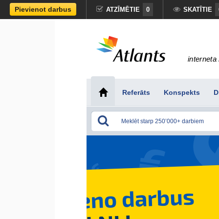
Pievienot darbus
ATZĪMĒTIE
0
SKATĪTIE
interneta 
Referāts
Konspekts
D