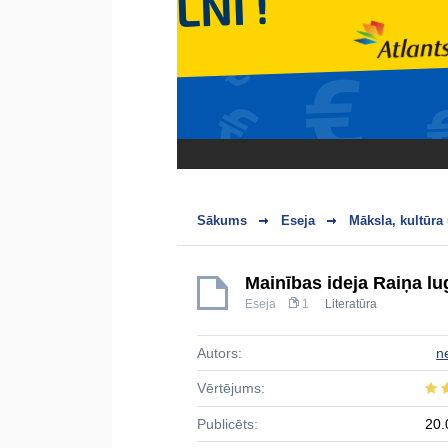
Sākums
Eseja
Māksla, kultūra
Mainības ideja Raiņa lu
Eseja
1
Literatūra
Autors:
n
Vērtējums:
Publicēts:
20.