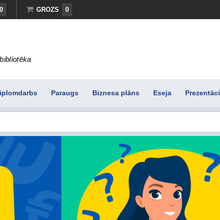
0
GROZS
0
bibliotēka
iplomdarbs
Paraugs
Biznesa plāns
Eseja
Prezentāci