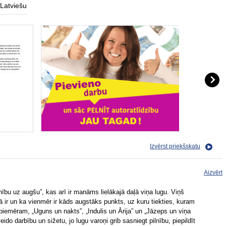
Latviešu
Izvērst priekšskatu
Aizvērt
inību uz augšu”, kas arī ir manāms lielākajā daļā viņa lugu. Viņš
kā ir un ka vienmēr ir kāds augstāks punkts, uz kuru tiekties, kuram
 piemēram, „Uguns un nakts”, „Indulis un Ārija” un „Jāzeps un viņa
veido darbību un sižetu, jo lugu varoņi grib sasniegt pilnību, piepildīt