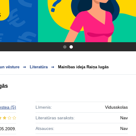
.
.
 un vēsture
Literatūra
Mainības ideja Raiņa lugās
gās
estea
(5)
Līmenis:
Vidusskolas
Literatūras saraksts:
Nav
Atsauces:
Nav
05.2009.