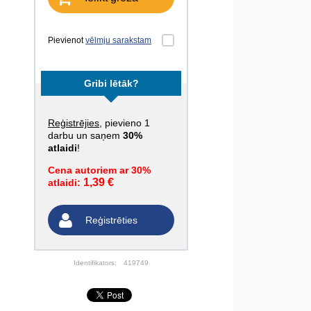
Pievienot
vēlmju sarakstam
Gribi lētāk?
Reģistrējies
, pievieno 1
darbu un saņem
30%
atlaidi
!
Cena autoriem ar 30%
1,39 €
atlaidi:
Reģistrēties
Identifikators:
419749