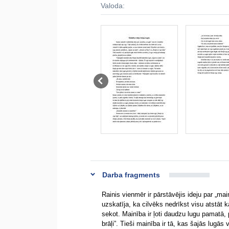
Valoda:
Darba fragments
Rainis vienmēr ir pārstāvējis ideju par „ma
uzskatīja, ka cilvēks nedrīkst visu atstāt 
sekot. Mainība ir ļoti daudzu lugu pamatā,
brāļi”. Tieši mainība ir tā, kas šajās lugās 