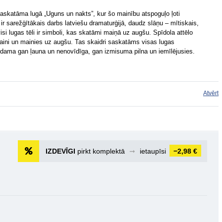
saskatāma lugā „Uguns un nakts”, kur šo mainību atspoguļo ļoti
ir sarežģītākais darbs latviešu dramaturģijā, daudz slāņu – mītiskais,
isi lugas tēli ir simboli, kas skatāmi maiņā uz augšu. Spīdola attēlo
aini un mainies uz augšu. Tas skaidri saskatāms visas lugas
ūdama gan ļauna un nenovīdīga, gan izmisuma pilna un iemīlējusies.
Atvērt
IZDEVĪGI
pirkt komplektā
➞
ietaupīsi
−2,98 €