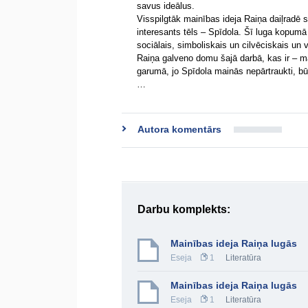
savus ideālus.
Visspilgtāk mainības ideja Raiņa daiļradē 
interesants tēls – Spīdola. Šī luga kopumā 
sociālais, simboliskais un cilvēciskais un v
Raiņa galveno domu šajā darbā, kas ir – m
garumā, jo Spīdola mainās nepārtraukti, b
…
Autora komentārs
Darbu komplekts:
Mainības ideja Raiņa lugās
Eseja
1
Literatūra
Mainības ideja Raiņa lugās
Eseja
1
Literatūra