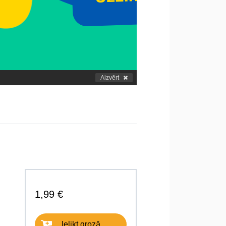
Aizvērt
1,99 €
Ielikt grozā