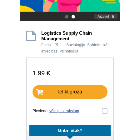
Aizvērt
.
.
Logistics Supply Chain
Management
Eseja
1
Socioloģija
,
Sabiedriskās
attiecības
,
Psiholoģija
1,99 €
Ielikt grozā
Pievienot
vēlmju sarakstam
Gribi lētāk?