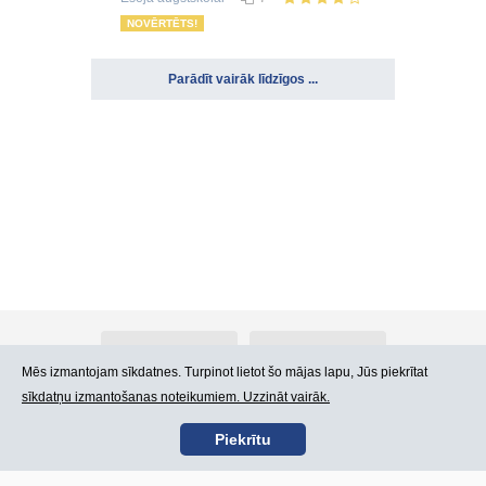
NOVĒRTĒTS!
Parādīt vairāk līdzīgos ...
Par Atlants.lv
Reklāma
Mēs izmantojam sīkdatnes. Turpinot lietot šo mājas lapu, Jūs piekrītat
sīkdatņu izmantošanas noteikumiem. Uzzināt vairāk.
Kontakti
Lietošanas noteikumi
Piekrītu
SIA „CDI” © 2002 -