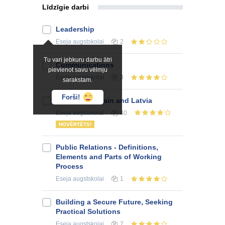
Līdzīgie darbi
Leadership
Eseja
augstskolai
2
Tu vari jebkuru darbu ātri
Communications
pievienot savu vēlmju
Eseja
augstskolai
3
sarakstam.
Forši!
Racism in Britain and Latvia
Eseja
augstskolai
40
NOVĒRTĒTS!
Public Relations - Definitions,
Elements and Parts of Working
Process
Eseja
augstskolai
1
Building a Secure Future, Seeking
Practical Solutions
Eseja
augstskolai
7