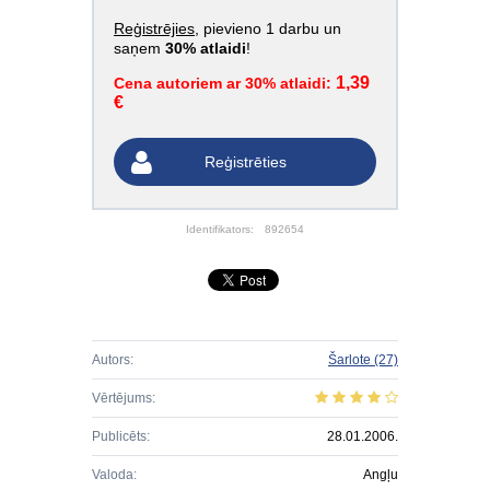
Reģistrējies
, pievieno 1 darbu un
saņem
30% atlaidi
!
1,39
Cena autoriem ar 30% atlaidi:
€
Reģistrēties
Identifikators:
892654
Autors:
Šarlote
(27)
Vērtējums:
Publicēts:
28.01.2006.
Valoda:
Angļu