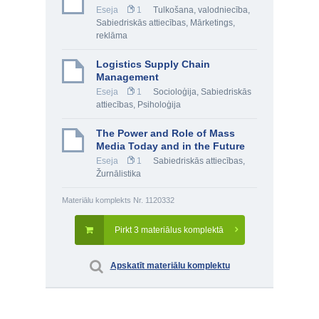
Eseja
1
Tulkošana, valodniecība
,
Sabiedriskās attiecības
,
Mārketings,
reklāma
Logistics Supply Chain
Management
Eseja
1
Socioloģija
,
Sabiedriskās
attiecības
,
Psiholoģija
The Power and Role of Mass
Media Today and in the Future
Eseja
1
Sabiedriskās attiecības
,
Žurnālistika
Materiālu komplekts Nr. 1120332
Pirkt 3 materiālus komplektā
Apskatīt materiālu komplektu