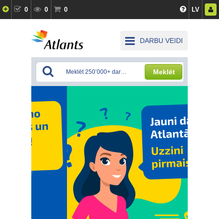
0
0
0
LV
DARBU VEIDI
Meklēt