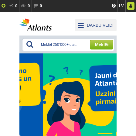
0
0
0
LV
DARBU VEIDI
Meklēt