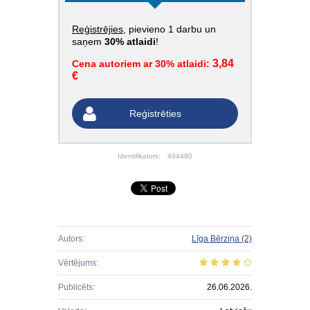
Reģistrējies
, pievieno 1 darbu un
saņem
30% atlaidi
!
3,84
Cena autoriem ar 30% atlaidi:
€
Reģistrēties
Identifikators:
494480
Autors:
Līga Bērziņa
(2)
Vērtējums:
Publicēts:
26.06.2026.