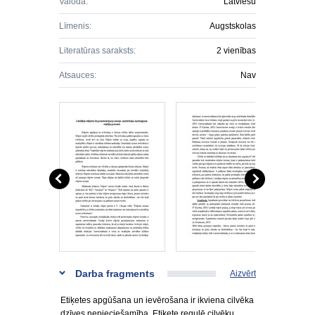
Valoda:
Latviešu
Līmenis:
Augstskolas
Literatūras saraksts:
2 vienības
Atsauces:
Nav
Darba fragments
Aizvērt
Etiķetes apgūšana un ievērošana ir ikviena cilvēka
dzīves nepieciešamība. Etiķete regulē cilvēku