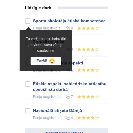
Līdzīgie darbi
Sporta skolotāja ētiskā kompetence
Eseja
augstskolai
4
Tu vari jebkuru darbu ātri
Žurnālista ētika
pievienot savu vēlmju
Eseja
augstskolai
3
sarakstam.
Forši!
Reklāmas ētiskie aspekti
Eseja
augstskolai
5
Ētiskie aspekti sabiedrisko attiecību
speciālista darbā
Eseja
augstskolai
7
Nacionālā etiķete Dānijā
Eseja
augstskolai
4