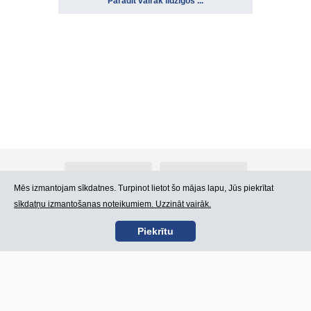
Parādīt vairāk līdzīgos ...
Par Atlants.lv
Reklāma
Mēs izmantojam sīkdatnes. Turpinot lietot šo mājas lapu, Jūs piekrītat
sīkdatņu izmantošanas noteikumiem. Uzzināt vairāk.
Kontakti
Lietošanas noteikumi
Piekrītu
SIA „CDI” © 2002 -
Lapas karte
2026