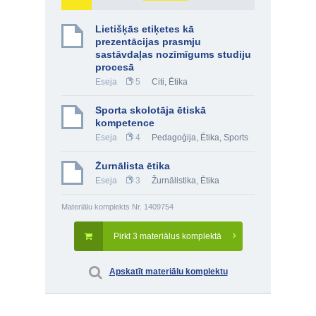
Lietišķās etiķetes kā
prezentācijas prasmju
sastāvdaļas nozīmīgums studiju
procesā
Eseja
5
Citi
,
Ētika
Sporta skolotāja ētiskā
kompetence
Eseja
4
Pedagoģija
,
Ētika
,
Sports
Žurnālista ētika
Eseja
3
Žurnālistika
,
Ētika
Materiālu komplekts Nr. 1409754
Pirkt 3 materiālus komplektā
Apskatīt materiālu komplektu