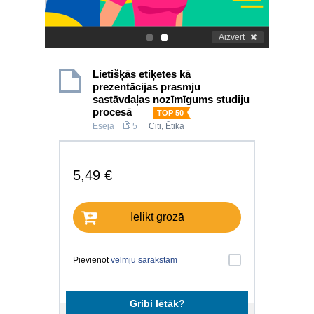
Aizvērt
.
.
Lietišķās etiķetes kā
prezentācijas prasmju
sastāvdaļas nozīmīgums studiju
procesā
TOP 50
Eseja
5
Citi
,
Ētika
5,49 €
Ielikt grozā
Pievienot
vēlmju sarakstam
Gribi lētāk?