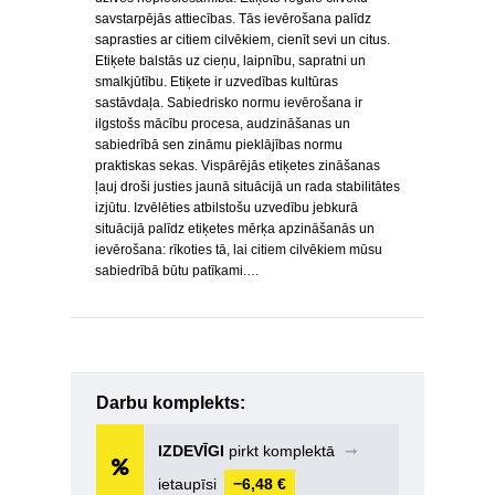
savstarpējās attiecības. Tās ievērošana palīdz
saprasties ar citiem cilvēkiem, cienīt sevi un citus.
Etiķete balstās uz cieņu, laipnību, sapratni un
smalkjūtību. Etiķete ir uzvedības kultūras
sastāvdaļa. Sabiedrisko normu ievērošana ir
ilgstošs mācību procesa, audzināšanas un
sabiedrībā sen zināmu pieklājības normu
praktiskas sekas. Vispārējās etiķetes zināšanas
ļauj droši justies jaunā situācijā un rada stabilitātes
izjūtu. Izvēlēties atbilstošu uzvedību jebkurā
situācijā palīdz etiķetes mērķa apzināšanās un
ievērošana: rīkoties tā, lai citiem cilvēkiem mūsu
sabiedrībā būtu patīkami.…
Darbu komplekts:
IZDEVĪGI
pirkt komplektā
➞
ietaupīsi
−6,48 €