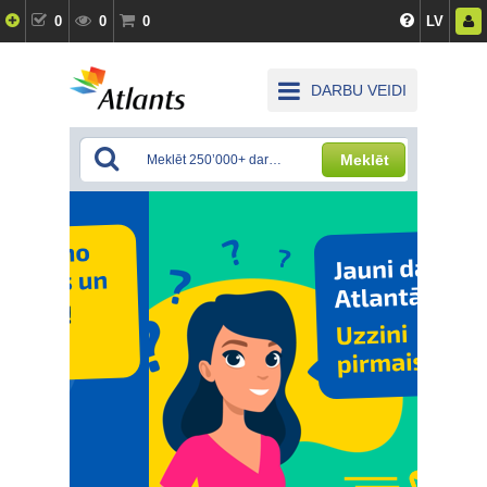
0
0
0
LV
DARBU VEIDI
Meklēt