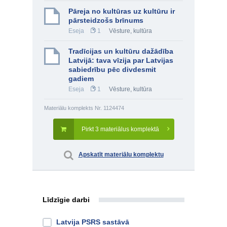
Pāreja no kultūras uz kultūru ir
pārsteidzošs brīnums
Eseja
1
Vēsture, kultūra
Tradīcijas un kultūru dažādība
Latvijā: tava vīzija par Latvijas
sabiedrību pēc divdesmit
gadiem
Eseja
1
Vēsture, kultūra
Materiālu komplekts Nr. 1124474
Pirkt 3 materiālus komplektā
Apskatīt materiālu komplektu
Līdzīgie darbi
Latvija PSRS sastāvā