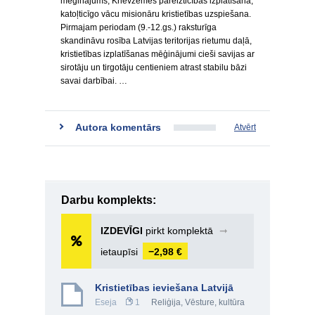
mēģinājums, Krievzemes pareizticības izplatīšana,
katoļticīgo vācu misionāru kristietības uzspiešana.
Pirmajam periodam (9.-12.gs.) raksturīga
skandināvu rosība Latvijas teritorijas rietumu daļā,
kristietības izplatīšanas mēģinājumi cieši savijas ar
sirotāju un tirgotāju centieniem atrast stabilu bāzi
savai darbībai. …
Autora komentārs
Atvērt
Darbu komplekts:
IZDEVĪGI
pirkt komplektā
➞
ietaupīsi
−2,98 €
Kristietības ieviešana Latvijā
Eseja
1
Reliģija
,
Vēsture, kultūra