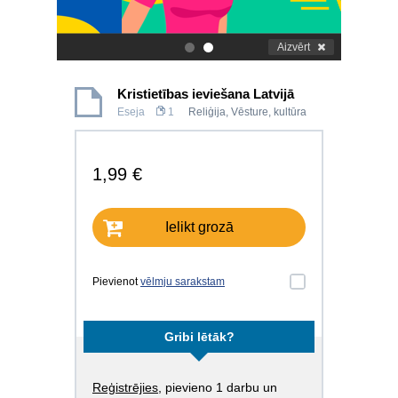
Aizvērt
.
.
Kristietības ieviešana Latvijā
Eseja
1
Reliģija
,
Vēsture, kultūra
1,99 €
Ielikt grozā
Pievienot
vēlmju sarakstam
Gribi lētāk?
Reģistrējies
, pievieno 1 darbu un