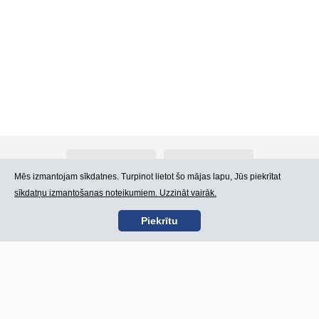
Par Atlants.lv
Reklāma
Mēs izmantojam sīkdatnes. Turpinot lietot šo mājas lapu, Jūs piekrītat
sīkdatņu izmantošanas noteikumiem. Uzzināt vairāk.
Kontakti
Lietošanas noteikumi
Piekrītu
SIA „CDI” © 2002 -
Lapas karte
2026