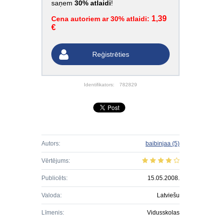
saņem
30% atlaidi
!
1,39
Cena autoriem ar 30% atlaidi:
€
Reģistrēties
Identifikators:
782829
Autors:
baibinjaa
(5)
Vērtējums:
Publicēts:
15.05.2008.
Valoda:
Latviešu
Līmenis:
Vidusskolas