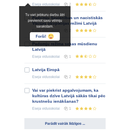
Eseja
vidusskolai
2
Tu vari jebkuru darbu ātri
Padomju Savienības un nacistiskās
pievienot savu vēlmju
Vācijas okupācijas režīmi Latvijā
sarakstam.
Eseja
vidusskolai
2
Forši!
Padomju režīma sekas mūsdienu
Latvijā
Eseja
vidusskolai
1
Latvija Eiropā
Eseja
vidusskolai
2
Vai var piekrist apgalvojumam, ka
kultūras dzīve Latvijā sākās tikai pēc
krustnešu ienākšanas?
Eseja
vidusskolai
1
Parādīt vairāk līdzīgos ...