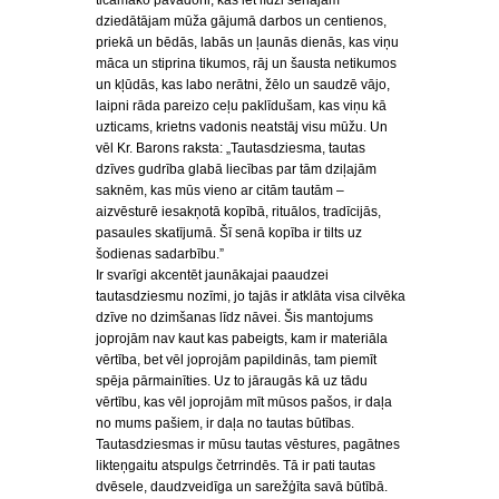
ticamāko pavadoni, kas iet līdzi senajam
dziedātājam mūža gājumā darbos un centienos,
priekā un bēdās, labās un ļaunās dienās, kas viņu
māca un stiprina tikumos, rāj un šausta netikumos
un kļūdās, kas labo nerātni, žēlo un saudzē vājo,
laipni rāda pareizo ceļu paklīdušam, kas viņu kā
uzticams, krietns vadonis neatstāj visu mūžu. Un
vēl Kr. Barons raksta: „Tautasdziesma, tautas
dzīves gudrība glabā liecības par tām dziļajām
saknēm, kas mūs vieno ar citām tautām –
aizvēsturē iesakņotā kopībā, rituālos, tradīcijās,
pasaules skatījumā. Šī senā kopība ir tilts uz
šodienas sadarbību.”
Ir svarīgi akcentēt jaunākajai paaudzei
tautasdziesmu nozīmi, jo tajās ir atklāta visa cilvēka
dzīve no dzimšanas līdz nāvei. Šis mantojums
joprojām nav kaut kas pabeigts, kam ir materiāla
vērtība, bet vēl joprojām papildinās, tam piemīt
spēja pārmainīties. Uz to jāraugās kā uz tādu
vērtību, kas vēl joprojām mīt mūsos pašos, ir daļa
no mums pašiem, ir daļa no tautas būtības.
Tautasdziesmas ir mūsu tautas vēstures, pagātnes
likteņgaitu atspulgs četrrindēs. Tā ir pati tautas
dvēsele, daudzveidīga un sarežģīta savā būtībā.