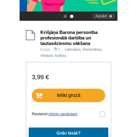
Aizvērt
.
.
Krišjāņa Barona personība
profesionālā darbība un
tautasdziesmu vākšana
Eseja
4
Literatūra
,
Personības
,
Vēsture, kultūra
3,99 €
Ielikt grozā
Pievienot
vēlmju sarakstam
Gribi lētāk?