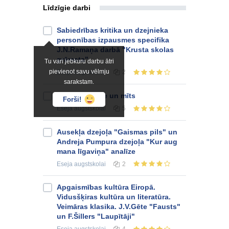
Līdzīgie darbi
Sabiedrības kritika un dzejnieka
personības izpausmes specifika
J.N.Ramaņa darbā "Krusta skolas
grāmata"
Tu vari jebkuru darbu ātri
pievienot savu vēlmju
Eseja
augstskolai
2
sarakstam.
"Ass" realitāte un mīts
Forši!
Eseja
augstskolai
5
Ausekļa dzejoļa "Gaismas pils" un
Andreja Pumpura dzejoļa "Kur aug
mana līgaviņa" analīze
Eseja
augstskolai
2
Apgaismības kultūra Eiropā.
Vidusšķiras kultūra un literatūra.
Veimāras klasika. J.V.Gēte "Fausts"
un F.Šillers "Laupītāji"