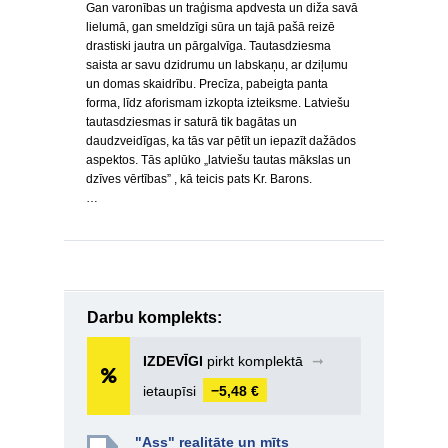
Gan varonības un traģisma apdvesta un diža savā
lielumā, gan smeldzīgi sūra un tajā pašā reizē
drastiski jautra un pārgalvīga. Tautasdziesma
saista ar savu dzidrumu un labskaņu, ar dziļumu
un domas skaidrību. Precīza, pabeigta panta
forma, līdz aforismam izkopta izteiksme. Latviešu
tautasdziesmas ir saturā tik bagātas un
daudzveidīgas, ka tās var pētīt un iepazīt dažādos
aspektos. Tās aplūko „latviešu tautas mākslas un
dzīves vērtības” , kā teicis pats Kr. Barons.
…
Darbu komplekts:
IZDEVĪGI
pirkt komplektā
➞
ietaupīsi
−5,48 €
"Ass" realitāte un mīts