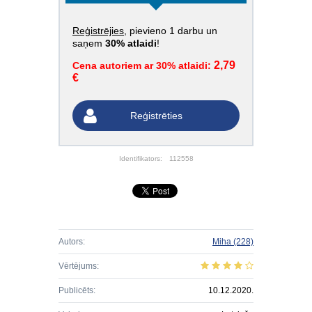
Reģistrējies
, pievieno 1 darbu un
saņem
30% atlaidi
!
2,79
Cena autoriem ar 30% atlaidi:
€
Reģistrēties
Identifikators:
112558
Autors:
Miha
(228)
Vērtējums:
Publicēts:
10.12.2020.