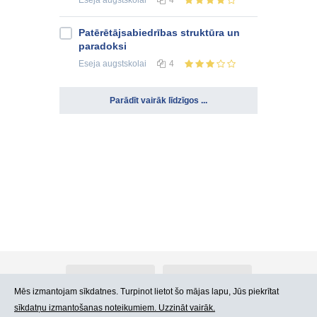
Eseja
augstskolai
4
Patērētājsabiedrības struktūra un
paradoksi
Eseja
augstskolai
4
Parādīt vairāk līdzīgos ...
Par Atlants.lv
Reklāma
Mēs izmantojam sīkdatnes. Turpinot lietot šo mājas lapu, Jūs piekrītat
sīkdatņu izmantošanas noteikumiem. Uzzināt vairāk.