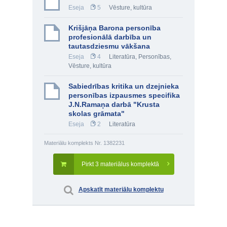
Eseja
5
Vēsture, kultūra
Krišjāņa Barona personība
profesionālā darbība un
tautasdziesmu vākšana
Eseja
4
Literatūra
,
Personības
,
Vēsture, kultūra
Sabiedrības kritika un dzejnieka
personības izpausmes specifika
J.N.Ramaņa darbā "Krusta
skolas grāmata"
Eseja
2
Literatūra
Materiālu komplekts Nr. 1382231
Pirkt 3 materiālus komplektā
Apskatīt materiālu komplektu