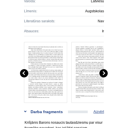
Valoda:
Latviešu
Līmenis:
Augstskolas
Literatūras saraksts:
Nav
Atsauces:
Ir
Darba fragments
Aizvērt
Krišjānis Barons nosaucis tautasdziesmu par visur