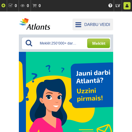
0
0
0
LV
DARBU VEIDI
Meklēt