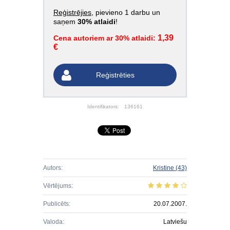
Reģistrējies
, pievieno 1 darbu un
saņem
30% atlaidi
!
1,39
Cena autoriem ar 30% atlaidi:
€
Reģistrēties
Identifikators:
136161
Autors:
Kristine
(43)
Vērtējums:
Publicēts:
20.07.2007.
Valoda:
Latviešu