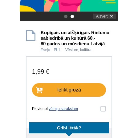
Aizvērt
.
.
Kopīgais un atšķirīgais Rietumu
sabiedrībā un kultūrā 60.-
80.gados un mūsdienu Latvijā
Eseja
1
Vēsture, kultūra
1,99 €
Ielikt grozā
Pievienot
vēlmju sarakstam
Gribi lētāk?