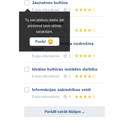
Jaunatnes kultūra
Eseja
vidusskolai
1
Tu vari jebkuru darbu ātri
Fasādes kultūra
pievienot savu vēlmju
Eseja
vidusskolai
1
sarakstam.
Forši!
Vai kultūras attīstība nodrošina
laimi?
Eseja
vidusskolai
1
Ideālas kultūras iestādes darbība
Eseja
vidusskolai
2
Informācijas sabiedrības veidi
Eseja
vidusskolai
4
Parādīt vairāk līdzīgos ...