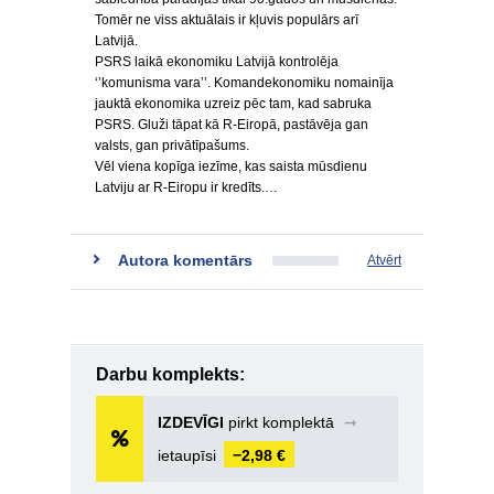
Tomēr ne viss aktuālais ir kļuvis populārs arī
Latvijā.
PSRS laikā ekonomiku Latvijā kontrolēja
‘’komunisma vara’’. Komandekonomiku nomainīja
jauktā ekonomika uzreiz pēc tam, kad sabruka
PSRS. Gluži tāpat kā R-Eiropā, pastāvēja gan
valsts, gan privātīpašums.
Vēl viena kopīga iezīme, kas saista mūsdienu
Latviju ar R-Eiropu ir kredīts.…
Autora komentārs
Atvērt
Darbu komplekts:
IZDEVĪGI
pirkt komplektā
➞
ietaupīsi
−2,98 €