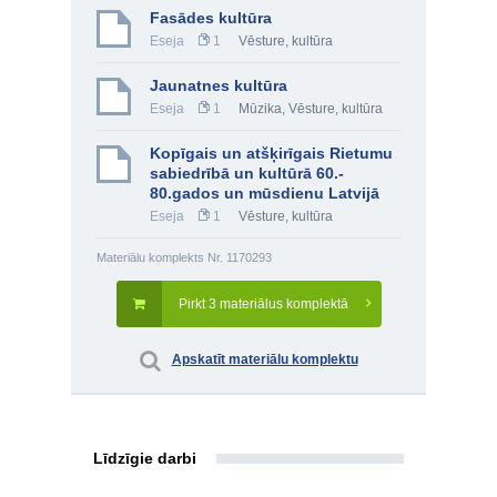
Fasādes kultūra
Eseja
1
Vēsture, kultūra
Jaunatnes kultūra
Eseja
1
Mūzika
,
Vēsture, kultūra
Kopīgais un atšķirīgais Rietumu
sabiedrībā un kultūrā 60.-
80.gados un mūsdienu Latvijā
Eseja
1
Vēsture, kultūra
Materiālu komplekts Nr. 1170293
Pirkt 3 materiālus komplektā
Apskatīt materiālu komplektu
Līdzīgie darbi