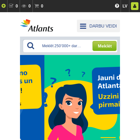
0
0
0
LV
DARBU VEIDI
Meklēt