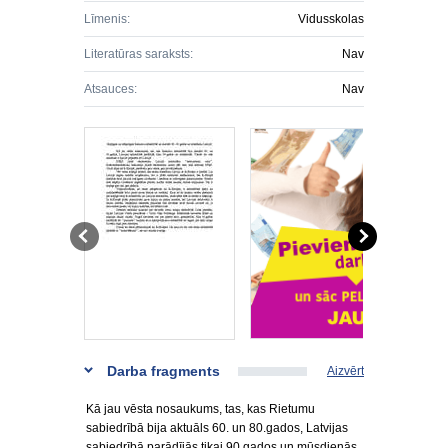
Līmenis:
Vidusskolas
Literatūras saraksts:
Nav
Atsauces:
Nav
Darba fragments
Aizvērt
Kā jau vēsta nosaukums, tas, kas Rietumu
sabiedrībā bija aktuāls 60. un 80.gados, Latvijas
sabiedrībā parādījās tikai 90.gados un mūsdienās.