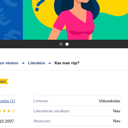
.
.
 un vēsture
Literatūra
Kas man rūp?
sas!
oviča
(1)
Līmenis:
Vidusskolas
Literatūras saraksts:
Nav
Atsauces:
Nav
10.2007.