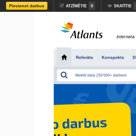
Pievienot darbus
ATZĪMĒTIE
0
SKATĪTIE
interneta 
Referāts
Konspekts
D