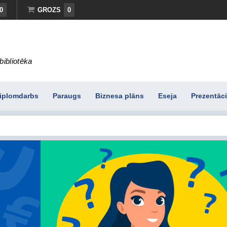
0
GROZS
0
bibliotēka
iplomdarbs
Paraugs
Biznesa plāns
Eseja
Prezentāci