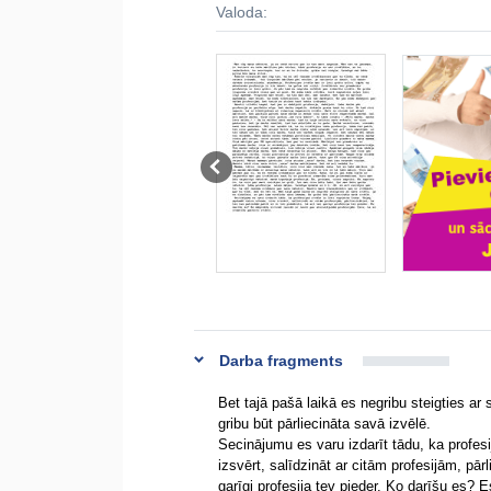
Valoda:
Darba fragments
Bet tajā pašā laikā es negribu steigties a
gribu būt pārliecināta savā izvēlē.
Secinājumu es varu izdarīt tādu, ka profesi
izsvērt, salīdzināt ar citām profesijām, pār
garīgi profesija tev pieder. Ko darīšu es? 