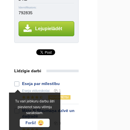
Identifikators:
792835
Lejupielādēt
Līdzīgie darbi
Eseja par mīlestību
Eseja
vidusskolai
1
NOVĒRTĒTS!
Tu vari jebkuru darbu ātri
pievienot savu vēlmju
Māte R.Blaumaņa dzīvē un
sarakstam.
daiļradē
Forši!
Eseja
vidusskolai
3