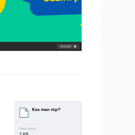
Aizvērt
Kas man rūp?
Faila izmērs:
2 KB