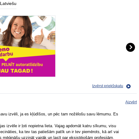
Latviešu
Izvērst priekšskatu
Aizvērt
r savu izvēli, ja es kļūdīšos, un pēc tam nožēlošu savu lēmumu. Es
jas izvēle ir ļoti nopietna lieta. Vajag apdomāt katru sīkumu, visu
liecināties, ka tev tas patiešām patīk un ir tev piemērots, kā arī vai
Es mēģināšu uzzināt vairāk un lasīt par eksistējošām profesijām.