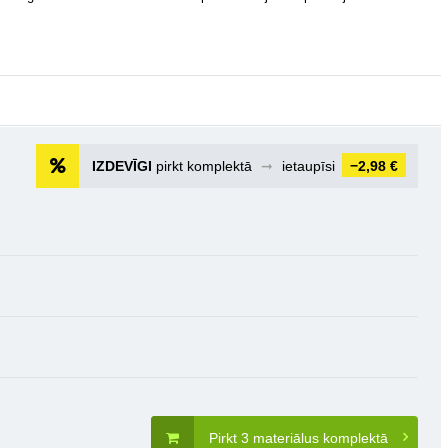
IZDEVĪGI
pirkt komplektā
➞
ietaupīsi
−2,98 €
Pirkt 3 materiālus komplektā