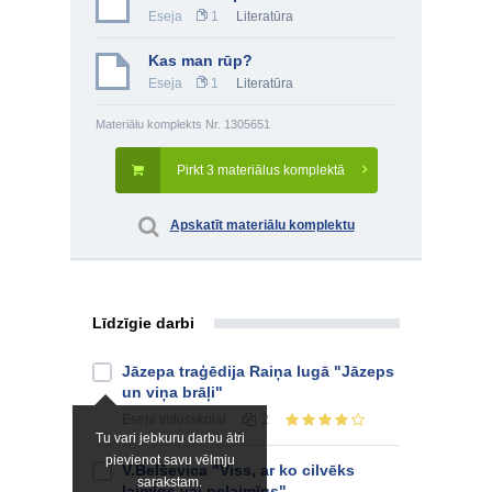
Eseja
1
Literatūra
Kas man rūp?
Eseja
1
Literatūra
Materiālu komplekts Nr. 1305651
Pirkt 3 materiālus komplektā
Apskatīt materiālu komplektu
Līdzīgie darbi
Jāzepa traģēdija Raiņa lugā "Jāzeps
un viņa brāļi"
Eseja
vidusskolai
2
Tu vari jebkuru darbu ātri
pievienot savu vēlmju
V.Belševica "Viss, ar ko cilvēks
sarakstam.
laimīgs vai nelaimīgs"