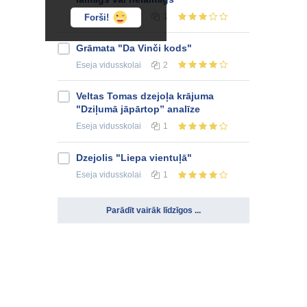
Eseja
vidusskolai
1
Forši!
Grāmata "Da Vinči kods"
Eseja
vidusskolai
2
Veltas Tomas dzejoļa krājuma
"Dziļumā jāpārtop” analīze
Eseja
vidusskolai
1
Dzejolis "Liepa vientuļā"
Eseja
vidusskolai
1
Parādīt vairāk līdzīgos ...