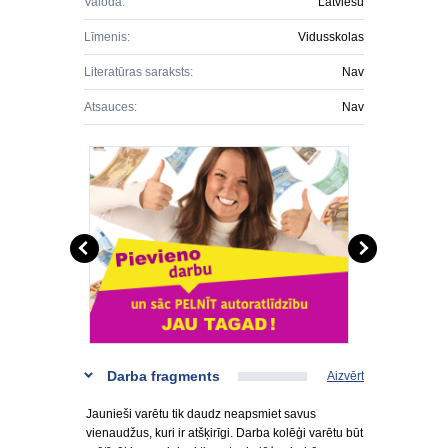
Valoda:
Latviešu
Līmenis:
Vidusskolas
Literatūras saraksts:
Nav
Atsauces:
Nav
Darba fragments
Aizvērt
Jaunieši varētu tik daudz neapsmiet savus
vienaudžus, kuri ir atšķirīgi. Darba kolēģi varētu būt