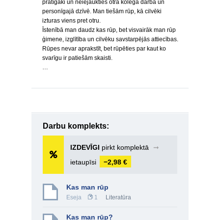
prātīgāki un neiejaukties otra kolēģa darbā un
personīgajā dzīvē. Man tiešām rūp, kā cilvēki
izturas viens pret otru.
Īstenībā man daudz kas rūp, bet visvairāk man rūp
ģimene, izglītība un cilvēku savstarpējās attiecības.
Rūpes nevar aprakstīt, bet rūpēties par kaut ko
svarīgu ir patiešām skaisti.
…
Darbu komplekts:
IZDEVĪGI
pirkt komplektā
➞
ietaupīsi
−2,98 €
Kas man rūp
Eseja
1
Literatūra
Kas man rūp?