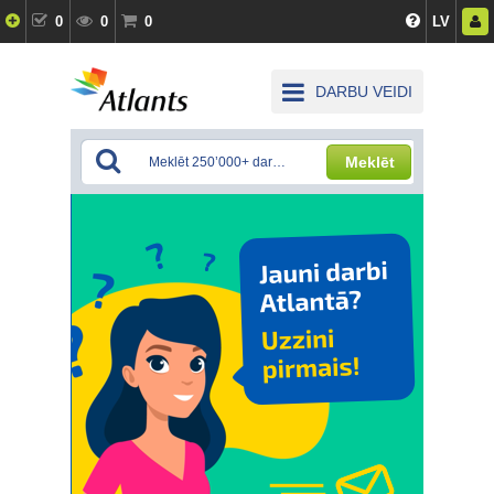
0
0
0
LV
DARBU VEIDI
Meklēt