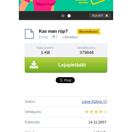
Aizvērt
.
.
Kas man rūp?
Bezmaksas!
Eseja
1
Literatūra
Faila izmērs:
Identifikators:
1 KB
379848
Lejupielādēt
Autors:
Liene Kūliņa
(1)
Vērtējums:
Publicēts:
14.11.2007.