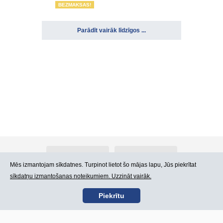
BEZMAKSAS!
Parādīt vairāk līdzīgos ...
Par Atlants.lv
Reklāma
Mēs izmantojam sīkdatnes. Turpinot lietot šo mājas lapu, Jūs piekrītat
sīkdatņu izmantošanas noteikumiem. Uzzināt vairāk.
Kontakti
Lietošanas noteikumi
Piekrītu
SIA „CDI” © 2002 -
Lapas karte