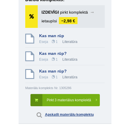
IZDEVĪGI
pirkt komplektā
➞
ietaupīsi
−2,98 €
Kas man rūp
Eseja
1
Literatūra
Kas man rūp?
Eseja
1
Literatūra
Kas man rūp?
Eseja
1
Literatūra
Materiālu komplekts Nr. 1305286
Pirkt 3 materiālus komplektā
Apskatīt materiālu komplektu