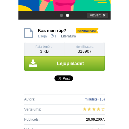
Aizvērt
.
.
Kas man rūp?
Bezmaksas!
Eseja
1
Literatūra
Faila izmērs:
Identifikators:
3 KB
315907
Lejupielādēt
Autors:
miiluliite
(15)
Vērtējums:
Publicēts:
29.09.2007.