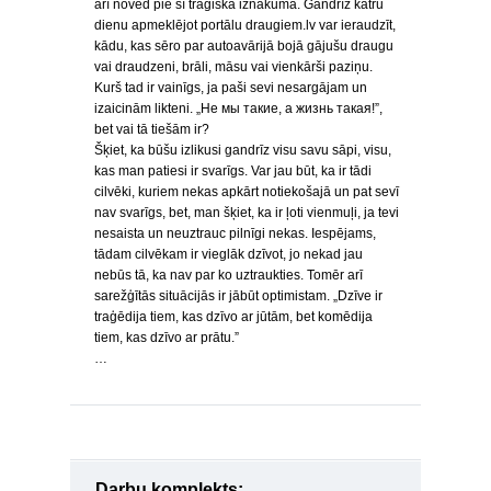
arī noved pie šī traģiskā iznākuma. Gandrīz katru
dienu apmeklējot portālu draugiem.lv var ieraudzīt,
kādu, kas sēro par autoavārijā bojā gājušu draugu
vai draudzeni, brāli, māsu vai vienkārši paziņu.
Kurš tad ir vainīgs, ja paši sevi nesargājam un
izaicinām likteni. „Не мы такие, а жизнь такая!”,
bet vai tā tiešām ir?
Šķiet, ka būšu izlikusi gandrīz visu savu sāpi, visu,
kas man patiesi ir svarīgs. Var jau būt, ka ir tādi
cilvēki, kuriem nekas apkārt notiekošajā un pat sevī
nav svarīgs, bet, man šķiet, ka ir ļoti vienmuļi, ja tevi
nesaista un neuztrauc pilnīgi nekas. Iespējams,
tādam cilvēkam ir vieglāk dzīvot, jo nekad jau
nebūs tā, ka nav par ko uztraukties. Tomēr arī
sarežģītās situācijās ir jābūt optimistam. „Dzīve ir
traģēdija tiem, kas dzīvo ar jūtām, bet komēdija
tiem, kas dzīvo ar prātu.”
…
Darbu komplekts: