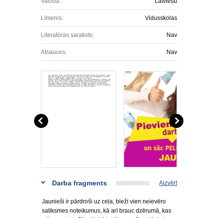
Valoda:
Latviešu
Līmenis:
Vidusskolas
Literatūras saraksts:
Nav
Atsauces:
Nav
Darba fragments
Aizvērt
Jaunieši ir pārdroši uz ceļa, bieži vien neievēro
satiksmes noteikumus, kā arī brauc dzērumā, kas