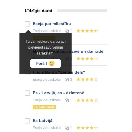
Līdzīgie darbi
Eseja par mīlestību
Eseja
vidusskolai
1
NOVĒRTĒTS!
Tu vari jebkuru darbu ātri
pievienot savu vēlmju
Māte R.Blaumaņa dzīvē un daiļradē
sarakstam.
Eseja
vidusskolai
3
Forši!
Fricis Bārda "Zemes dēls"
Eseja
vidusskolai
3
Es - Latvijā, es - dzimtenē
Eseja
vidusskolai
1
BEZMAKSAS!
Es Latvijā
Eseja
vidusskolai
1