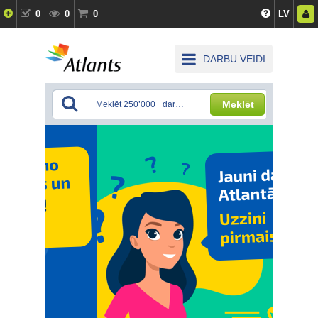
0
0
0
LV
DARBU VEIDI
Meklēt