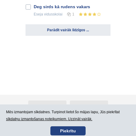
Deg sirds kā rudens vakars
Eseja
vidusskolai
1
Parādīt vairāk līdzīgos ...
Par Atlants.lv
Reklāma
Mēs izmantojam sīkdatnes. Turpinot lietot šo mājas lapu, Jūs piekrītat
sīkdatņu izmantošanas noteikumiem. Uzzināt vairāk.
Kontakti
Lietošanas noteikumi
Piekrītu