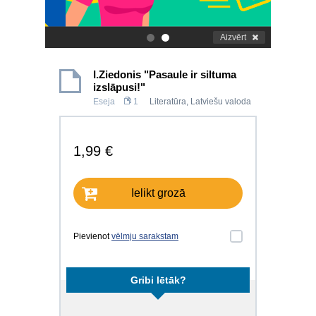
Aizvērt
.
.
I.Ziedonis "Pasaule ir siltuma
izslāpusi!"
Eseja
1
Literatūra
,
Latviešu valoda
1,99 €
Ielikt grozā
Pievienot
vēlmju sarakstam
Gribi lētāk?