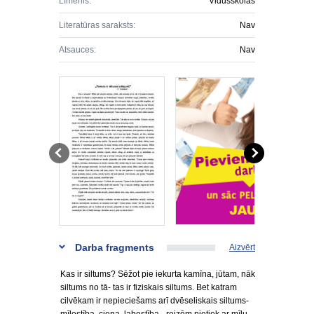
Līmenis:
Vidusskolas
Literatūras saraksts:
Nav
Atsauces:
Nav
Darba fragments
Aizvērt
Kas ir siltums? Sēžot pie iekurta kamīna, jūtam, nāk
siltums no tā- tas ir fiziskais siltums. Bet katram
cilvēkam ir nepieciešams arī dvēseliskais siltums-