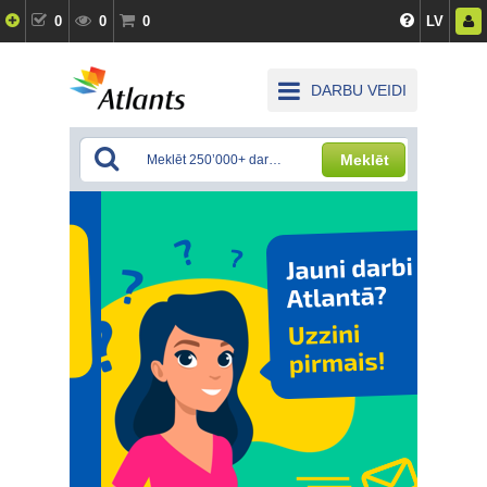
0
0
0
LV
DARBU VEIDI
Meklēt