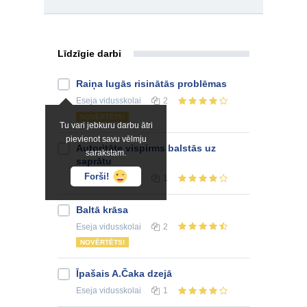
Līdzīgie darbi
Raiņa lugās risinātās problēmas
Eseja
vidusskolai
2
NOVĒRTĒTS!
Tu vari jebkuru darbu ātri
pievienot savu vēlmju
Autoritāte vispirms balstās uz
sarakstam.
saprātu
Forši!
Eseja
vidusskolai
1
Baltā krāsa
Eseja
vidusskolai
2
NOVĒRTĒTS!
Īpašais A.Čaka dzejā
Eseja
vidusskolai
1