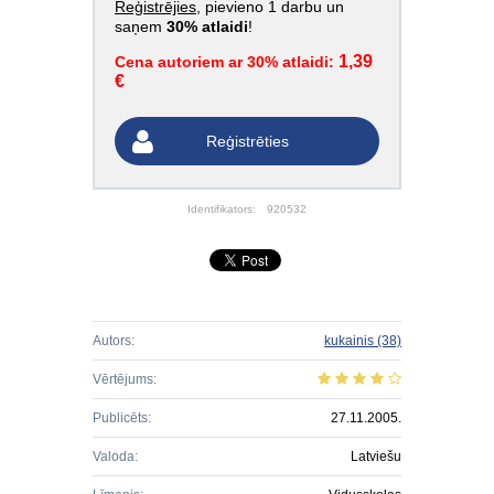
Reģistrējies
, pievieno 1 darbu un
saņem
30% atlaidi
!
1,39
Cena autoriem ar 30% atlaidi:
€
Reģistrēties
Identifikators:
920532
Autors:
kukainis
(38)
Vērtējums:
Publicēts:
27.11.2005.
Valoda:
Latviešu