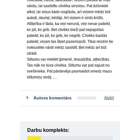
mīlestība, cieņa, labestība-, reizēm pietiek ar mīļu
vārdu, lai sasildītu cilvēka sirsniņu. Pat dzīvnieki
alkst, lai viņus kāds noglāsta, arī viņiem mēdz būt
auksti, skumji, bēdīgi. Arī viņiem ir sirds krūtīs.
Atšķirība ir tāda, ka viņi nerunā, viņi nevar pateikt,
ko jūt, ko grib. Bet cilvēks bieži pat nepapūlas
pateikt, ko jūt, ko grib, ko negrib. Cilvēks baidās
pateikt, viņam tas šķiet pazemojoši. Tikai reizēm tie
noklusētie vārdi mēdz sasildīt. Bet mēdz arī būt
otrādi.
Siltumu var meklēt ģimenē, draudzībā, attiecībās.
Tas nāk no tuva cilvēka. Siltumu var pat sajust no
svešinieka. Pat pārdevēja pasmaidot sniedz mazu
siltumiņu sirdij. …
Autora komentārs
Atvērt
Darbu komplekts: