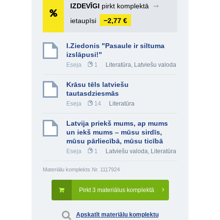
IZDEVĪGI
pirkt komplektā
➞
ietaupīsi
−2,77 €
I.Ziedonis "Pasaule ir siltuma
izslāpusi!"
Eseja
1
Literatūra
,
Latviešu valoda
Krāsu tēls latviešu
tautasdziesmās
Eseja
14
Literatūra
Latvija priekš mums, ap mums
un iekš mums – mūsu sirdīs,
mūsu pārliecībā, mūsu ticībā
Eseja
1
Latviešu valoda
,
Literatūra
Materiālu komplekts Nr. 1117924
Pirkt 3 materiālus komplektā
Apskatīt materiālu komplektu