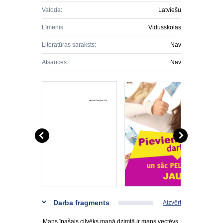
Valoda:
Latviešu
Līmenis:
Vidusskolas
Literatūras saraksts:
Nav
Atsauces:
Nav
Darba fragments
Aizvērt
Mans īpašais cilvēks manā dzimtā ir mans vectēvs