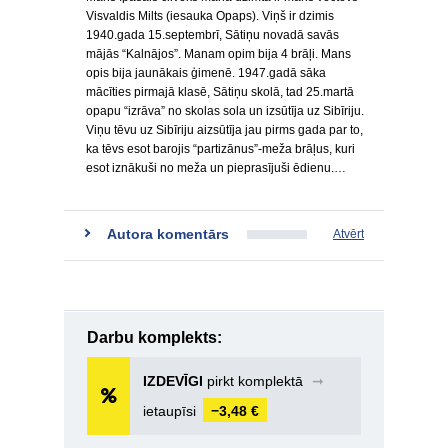
Visvaldis Milts (iesauka Opaps). Viņš ir dzimis
1940.gada 15.septembrī, Sātiņu novadā savās
mājās “Kalnājos”. Manam opim bija 4 brāļi. Mans
opis bija jaunākais ģimenē. 1947.gadā sāka
mācīties pirmajā klasē, Sātiņu skolā, tad 25.martā
opapu “izrāva” no skolas sola un izsūtīja uz Sibīriju.
Viņu tēvu uz Sibīriju aizsūtīja jau pirms gada par to,
ka tēvs esot barojis “partizānus”-meža brāļus, kuri
esot iznākuši no meža un pieprasījuši ēdienu.…
Autora komentārs
Atvērt
Darbu komplekts:
IZDEVĪGI
pirkt komplektā
➞
ietaupīsi
−3,48 €