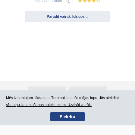
Eseja
vidusskolai
1
Parādīt vairāk līdzīgos ...
Par Atlants.lv
Reklāma
Mēs izmantojam sīkdatnes. Turpinot lietot šo mājas lapu, Jūs piekrītat
sīkdatņu izmantošanas noteikumiem. Uzzināt vairāk.
Kontakti
Lietošanas noteikumi
Piekrītu
SIA „CDI” © 2002 -
Lapas karte
2026