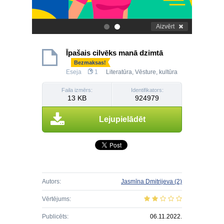
Aizvērt
.
.
Īpašais cilvēks manā dzimtā
Bezmaksas!
Eseja
1
Literatūra
,
Vēsture, kultūra
Faila izmērs:
Identifikators:
13 KB
924979
Lejupielādēt
Autors:
Jasmīna Dmitrijeva
(2)
Vērtējums:
Publicēts:
06.11.2022.