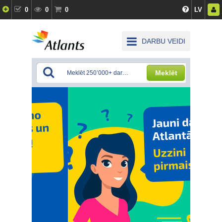
0
0
0
LV
DARBU VEIDI
Meklēt