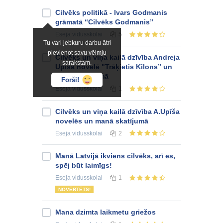
Cilvēks politikā - Ivars Godmanis
grāmatā “Cilvēks Godmanis”
Eseja
vidusskolai
5
Tu vari jebkuru darbu ātri
pievienot savu vēlmju
Cilvēks un viņa kailā dzīvība Andreja
sarakstam.
Upīša novelē "Trāķietis Kilons” un
manā skatījumā
Forši!
Eseja
vidusskolai
1
Cilvēks un viņa kailā dzīvība A.Upīša
novelēs un manā skatījumā
Eseja
vidusskolai
2
Manā Latvijā ikviens cilvēks, arī es,
spēj būt laimīgs!
Eseja
vidusskolai
1
NOVĒRTĒTS!
Mana dzimta laikmetu griežos