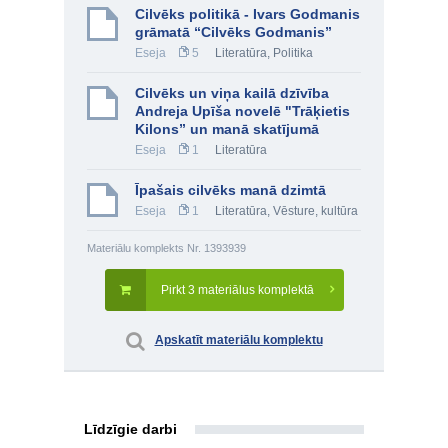
Cilvēks politikā - Ivars Godmanis
grāmatā “Cilvēks Godmanis”
Eseja
5
Literatūra
,
Politika
Cilvēks un viņa kailā dzīvība
Andreja Upīša novelē "Trāķietis
Kilons” un manā skatījumā
Eseja
1
Literatūra
Īpašais cilvēks manā dzimtā
Eseja
1
Literatūra
,
Vēsture, kultūra
Materiālu komplekts Nr. 1393939
Pirkt 3 materiālus komplektā
Apskatīt materiālu komplektu
Līdzīgie darbi