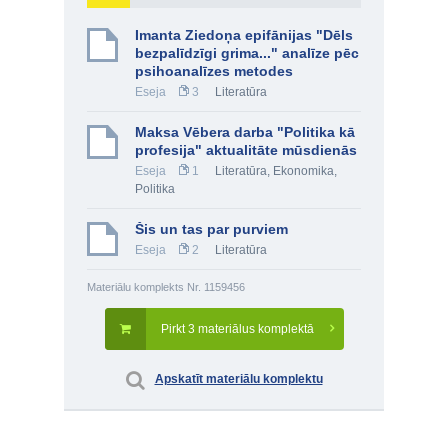
Imanta Ziedoņa epifānijas "Dēls
bezpalīdzīgi grima..." analīze pēc
psihoanalīzes metodes
Eseja
3
Literatūra
Maksa Vēbera darba "Politika kā
profesija" aktualitāte mūsdienās
Eseja
1
Literatūra
,
Ekonomika
,
Politika
Šis un tas par purviem
Eseja
2
Literatūra
Materiālu komplekts Nr. 1159456
Pirkt 3 materiālus komplektā
Apskatīt materiālu komplektu