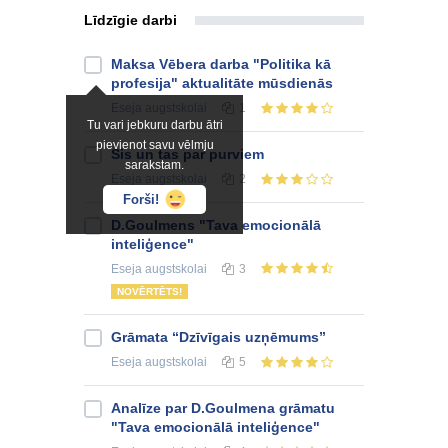
Līdzīgie darbi
Maksa Vēbera darba "Politika kā
profesija" aktualitāte mūsdienās
Eseja
augstskolai
1
Tu vari jebkuru darbu ātri
pievienot savu vēlmju
Šis un tas par purviem
sarakstam.
Eseja
augstskolai
2
Forši!
D.Goulmens "Tava emocionālā
inteliģence"
Eseja
augstskolai
3
NOVĒRTĒTS!
Grāmata “Dzīvīgais uzņēmums”
Eseja
augstskolai
5
Analīze par D.Goulmena grāmatu
"Tava emocionālā inteliģence"