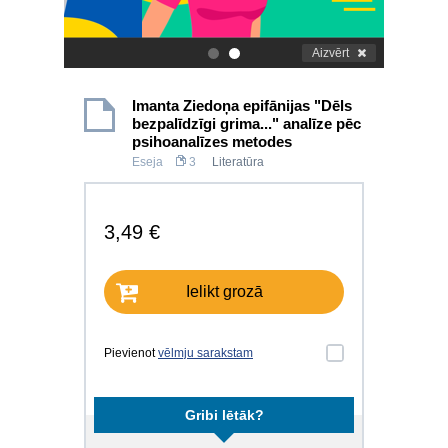
Aizvērt
.
.
Imanta Ziedoņa epifānijas "Dēls
bezpalīdzīgi grima..." analīze pēc
psihoanalīzes metodes
Eseja
3
Literatūra
3,49 €
Ielikt grozā
Pievienot
vēlmju sarakstam
Gribi lētāk?