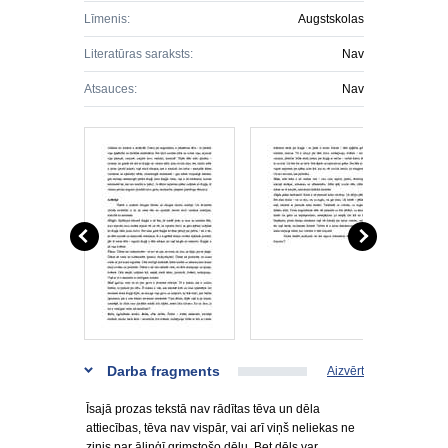
Līmenis:
Augstskolas
Literatūras saraksts:
Nav
Atsauces:
Nav
Darba fragments
Aizvērt
Īsajā prozas tekstā nav rādītas tēva un dēla
attiecības, tēva nav vispār, vai arī viņš neliekas ne
zinis par āliņģī grimstošo dēlu. Bet dēls var