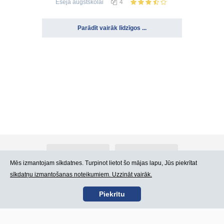
Eseja
augstskolai
4
Parādīt vairāk līdzīgos ...
Par Atlants.lv
Reklāma
Mēs izmantojam sīkdatnes. Turpinot lietot šo mājas lapu, Jūs piekrītat
sīkdatņu izmantošanas noteikumiem. Uzzināt vairāk.
Kontakti
Lietošanas noteikumi
Piekrītu
SIA „CDI” © 2002 -
Lapas karte
2026