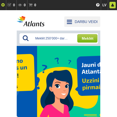
0
0
0
LV
DARBU VEIDI
Meklēt