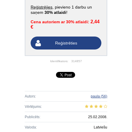
Reģistrējies
, pievieno 1 darbu un
saņem
30% atlaidi
!
2,44
Cena autoriem ar 30% atlaidi:
€
Reģistrēties
Identifikators:
314857
Autors:
paula
(56)
Vērtējums:
Publicēts:
25.02.2008.
Valoda:
Latviešu