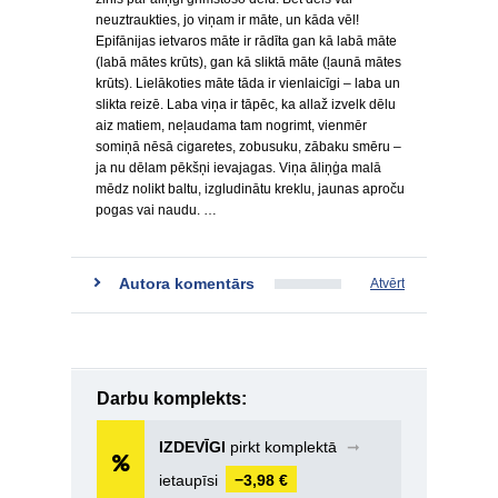
neuztraukties, jo viņam ir māte, un kāda vēl!
Epifānijas ietvaros māte ir rādīta gan kā labā māte
(labā mātes krūts), gan kā sliktā māte (ļaunā mātes
krūts). Lielākoties māte tāda ir vienlaicīgi – laba un
slikta reizē. Laba viņa ir tāpēc, ka allaž izvelk dēlu
aiz matiem, neļaudama tam nogrimt, vienmēr
somiņā nēsā cigaretes, zobusuku, zābaku smēru –
ja nu dēlam pēkšņi ievajagas. Viņa āliņģa malā
mēdz nolikt baltu, izgludinātu kreklu, jaunas aproču
pogas vai naudu. …
Autora komentārs
Atvērt
Darbu komplekts:
IZDEVĪGI
pirkt komplektā
➞
ietaupīsi
−3,98 €