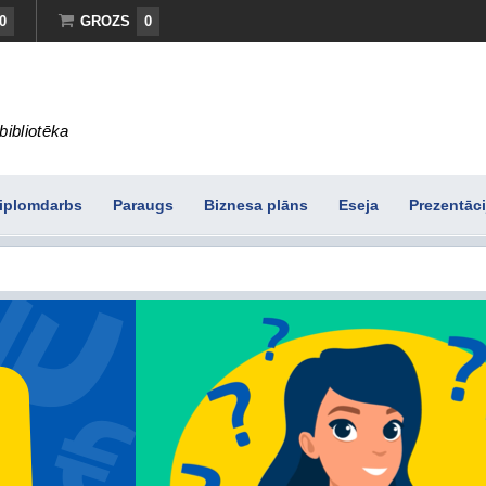
0
GROZS
0
bibliotēka
iplomdarbs
Paraugs
Biznesa plāns
Eseja
Prezentāci