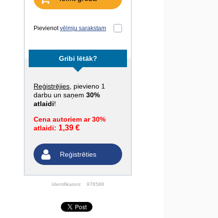
Pievienot
vēlmju sarakstam
Gribi lētāk?
Reģistrējies
, pievieno 1
darbu un saņem
30%
atlaidi
!
Cena autoriem ar 30%
1,39 €
atlaidi:
Reģistrēties
Identifikators:
976588