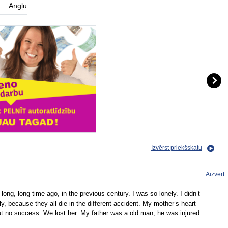
Angļu
Izvērst priekšskatu
Aizvērt
ong, long time ago, in the previous century. I was so lonely. I didn’t
y, because they all die in the different accident. My mother’s heart
ut no success. We lost her. My father was a old man, he was injured