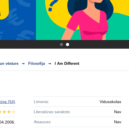
.
.
 un vēsture
Filosofija
I Am Different
inja
(54)
Līmenis:
Vidusskolas
Literatūras saraksts:
Nav
Atsauces:
Nav
04.2006.