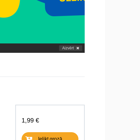
Aizvērt
1,99 €
Ielikt grozā