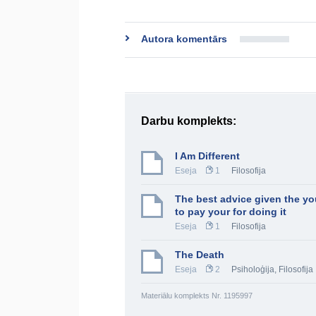
Autora komentārs
Darbu komplekts:
I Am Different
Eseja
1
Filosofija
The best advice given the yo
to pay your for doing it
Eseja
1
Filosofija
The Death
Eseja
2
Psiholoģija
,
Filosofija
Materiālu komplekts Nr. 1195997