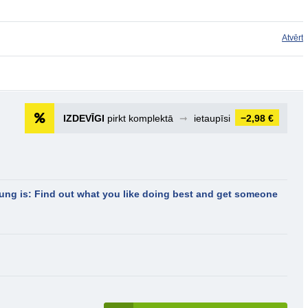
Atvērt
IZDEVĪGI
pirkt komplektā
➞
ietaupīsi
−2,98 €
ung is: Find out what you like doing best and get someone