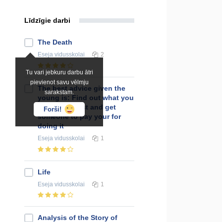
Līdzīgie darbi
The Death
Eseja
vidusskolai
2
Tu vari jebkuru darbu ātri
pievienot savu vēlmju
The best advice given the
sarakstam.
young is: Find out what you
like doing best and get
Forši!
someone to pay your for
doing it
Eseja
vidusskolai
1
Life
Eseja
vidusskolai
1
Analysis of the Story of