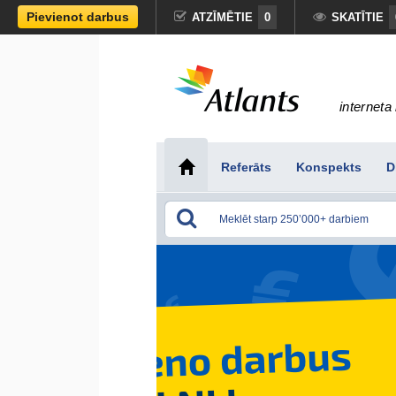
Pievienot darbus
ATZĪMĒTIE
0
SKATĪTIE
interneta 
Referāts
Konspekts
D