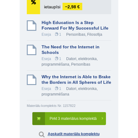
ietaupīsi
−2,98 €
High Education Is a Step
Forward For My Successful Life
Eseja
1
Personības
,
Filosofija
The Need for the Internet in
Schools
Eseja
1
Datori, elektronika,
programmēšana
,
Personības
Why the Internet is Able to Brake
the Borders in All Spheres of Life
Eseja
1
Datori, elektronika,
programmēšana
Materiālu komplekts Nr. 1157822
Pirkt 3 materiālus komplektā
Apskatīt materiālu komplektu