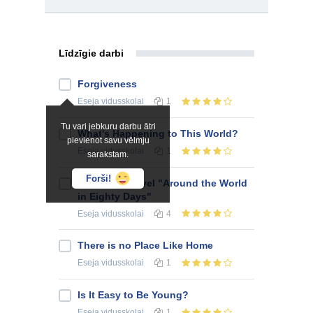
Līdzīgie darbi
Forgiveness
Eseja
vidusskolai
1
Tu vari jebkuru darbu ātri
What's Happening to This World?
pievienot savu vēlmju
Eseja
vidusskolai
1
sarakstam.
Forši!
Report on Novel "Around the World
in Eighty Days"
Eseja
vidusskolai
4
There is no Place Like Home
Eseja
vidusskolai
1
Is It Easy to Be Young?
Eseja
vidusskolai
1