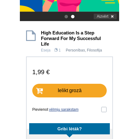
Aizvērt
.
.
High Education Is a Step
Forward For My Successful
Life
Eseja
1
Personības
,
Filosofija
1,99 €
Ielikt grozā
Pievienot
vēlmju sarakstam
Gribi lētāk?