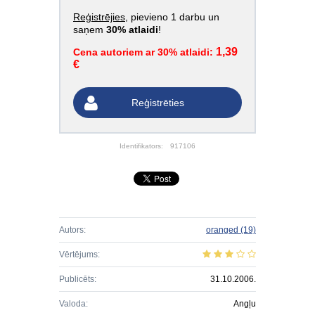
Reģistrējies
, pievieno 1 darbu un
saņem
30% atlaidi
!
1,39
Cena autoriem ar 30% atlaidi:
€
Reģistrēties
Identifikators:
917106
Autors:
oranged
(19)
Vērtējums:
Publicēts:
31.10.2006.
Valoda:
Angļu