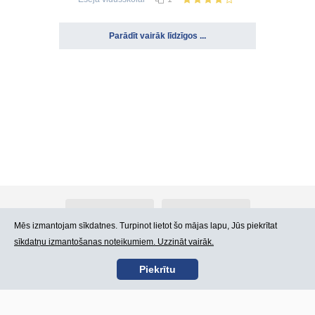
Parādīt vairāk līdzīgos ...
Par Atlants.lv
Reklāma
Mēs izmantojam sīkdatnes. Turpinot lietot šo mājas lapu, Jūs piekrītat
sīkdatņu izmantošanas noteikumiem. Uzzināt vairāk.
Kontakti
Lietošanas noteikumi
Piekrītu
SIA „CDI” © 2002 -
Lapas karte
2026