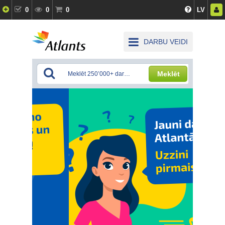
0
0
0
LV
DARBU VEIDI
Meklēt