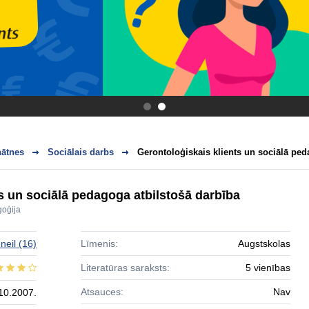
.
.
nātnes
Sociālais darbs
Gerontoloģiskais klients un sociālā peda
s un sociālā pedagoga atbilstošā darbība
oģija
neil
(16)
Līmenis:
Augstskolas
Literatūras saraksts:
5 vienības
Atsauces:
Nav
10.2007.