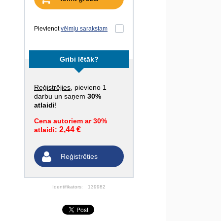
Pievienot
vēlmju sarakstam
Gribi lētāk?
Reģistrējies
, pievieno 1
darbu un saņem
30%
atlaidi
!
Cena autoriem ar 30%
2,44 €
atlaidi:
Reģistrēties
Identifikators:
139982