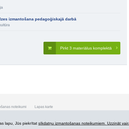
ja
redzes izmantošana pedagoģiskajā darbā
kultūra
Pirkt 3 materiālus komplektā
ošanas noteikumi
Lapas karte
s lapu, Jūs piekrītat
sīkdatņu izmantošanas noteikumiem. Uzzināt vair