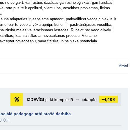
no 55 g.v.), var rasties dažādas gan psiholoģiskas, gan fiziskas
ē, otra pusīte ir apnikusi, vientulība, veselības problēmas, liekas
t.
jauna adaptēties ir iespējams apmācīt, pārkvalificēt vecos cilvēkus Ir
umu, par to veco cilvēku aprūpi, kuriem ir pasliktinājusies veselība,
līdzība mājās vai stacionārās iestādēs. Runājot par veco cilvēku
īpatnības, kas saistītas ar novecošanas procesu. Viena no
kceptēt novecošanu, sava fiziskā un psihiskā potenciāla
Atvērt
IZDEVĪGI
pirkt komplektā
➞
ietaupīsi
−4,48 €
sociālā pedagoga atbilstošā darbība
goģija