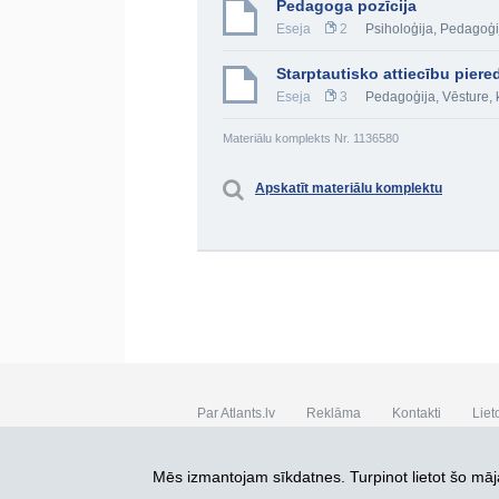
Pedagoga pozīcija
Eseja
2
Psiholoģija
,
Pedagoģi
Starptautisko attiecību pie
Eseja
3
Pedagoģija
,
Vēsture, 
Materiālu komplekts Nr. 1136580
Apskatīt materiālu komplektu
Par Atlants.lv
Reklāma
Kontakti
Liet
SIA „CDI” © 2002 - 2026
Mēs izmantojam sīkdatnes. Turpinot lietot šo māja