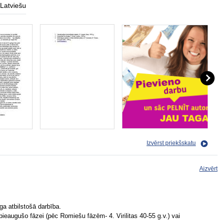
Latviešu
Izvērst priekšskatu
Aizvērt
ga atbilstošā darbība.
pieaugušo fāzei (pēc Romiešu fāzēm- 4. Virilitas 40-55 g.v.) vai