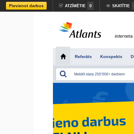
Pievienot darbus
ATZĪMĒTIE
0
SKATĪTIE
interneta 
Referāts
Konspekts
D