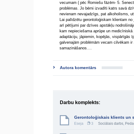
vecumam ( pēc Romiešu fāzēm- 5. Senectus 
problēmas. Jo bērni izvadīti katrs savā dzīv
nevienam nevajadzīgs, pat alkoholisms, ut
Lai palīdzētu gerontoloģiskam klientam no 
arī pētījumi par dzīves apstākļu nodrošināj
kam nepieciešama aprūpe un medicīniskā pa
adaptāciju, jāpiemin, kopējās, vispārīgās 
galvenajām problēmām vecam cilvēkam ir a
samazināšanos.…
Autora komentārs
Darbu komplekts:
Gerontoloģiskais klients un 
Eseja
3
Sociālais darbs
,
Peda