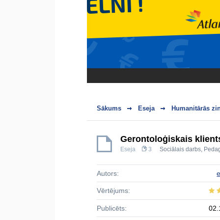
Sākums
Eseja
Humanitārās zi
Gerontoloģiskais klient
Eseja
3
Sociālais darbs
,
Pedag
Autors:
e
Vērtējums:
Publicēts:
02.