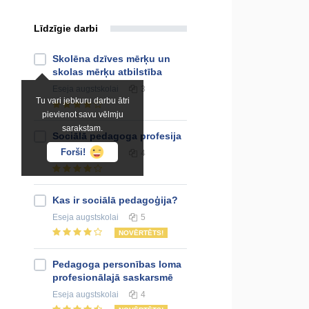
Līdzīgie darbi
Skolēna dzīves mērķu un
skolas mērķu atbilstība
Eseja
augstskolai
3
Tu vari jebkuru darbu ātri
pievienot savu vēlmju
sarakstam.
Sociālā pedagoga profesija
Forši!
Eseja
augstskolai
4
Kas ir sociālā pedagoģija?
Eseja
augstskolai
5
NOVĒRTĒTS!
Pedagoga personības loma
profesionālajā saskarsmē
Eseja
augstskolai
4