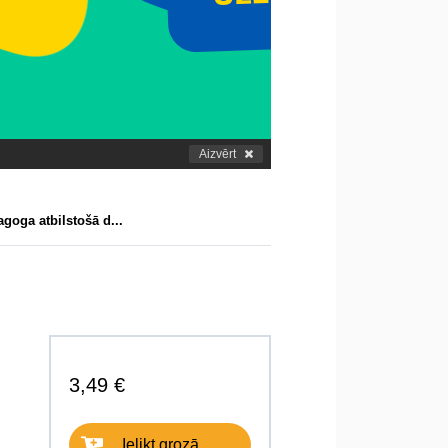
Aizvērt
goga atbilstošā d...
3,49 €
Ielikt grozā