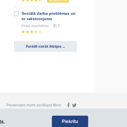
NOVĒRTĒTS!
Sociālā darba problēmas un
to raksturojums
Eseja
augstskolai
4
Parādīt vairāk līdzīgos ...
Pievienojies mums sociālajos tīklos:
Piekrītu
āk.