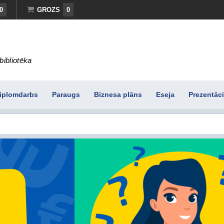
0
GROZS
0
bibliotēka
iplomdarbs
Paraugs
Biznesa plāns
Eseja
Prezentāci