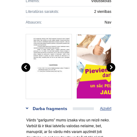
Līmenis:
Vidusskolas
Literatūras saraksts:
2 vienības
Atsauces:
Nav
Darba fragments
Aizvērt
Vārds “garīgums” mums izsaka visu un reizē neko.
Varbūt tā ir tikai latviešu valodas nelaime, bet,
manuprāt, ar šo vārdu mēs varam apzīmēt ļoti