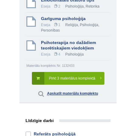
Emocionālais oratoru tips
Eseja
2
Psiholoģija
,
Retorika
Garīguma psiholoģija
Eseja
1
Reliģija
,
Psiholoģija
,
Personības
Psihoterapija no dažādiem
teorētiskajiem viedokļiem
Eseja
4
Psiholoģija
Materiālu komplekts Nr. 1132433
Pirkt 3 materiālus komplektā
Apskatīt materiālu komplektu
Līdzīgie darbi
Referāts psiholoģijā