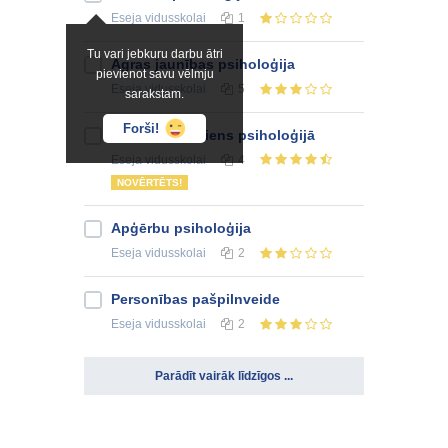
Eseja
vidusskolai
1
Tu vari jebkuru darbu ātri
Agras jaunības psiholoģija
pievienot savu vēlmju
Eseja
vidusskolai
5
sarakstam.
Forši!
Konflikta jēdziens psiholoģijā
Eseja
vidusskolai
4
NOVĒRTĒTS!
Apģērbu psiholoģija
Eseja
vidusskolai
2
Personības pašpilnveide
Eseja
vidusskolai
2
Parādīt vairāk līdzīgos ...