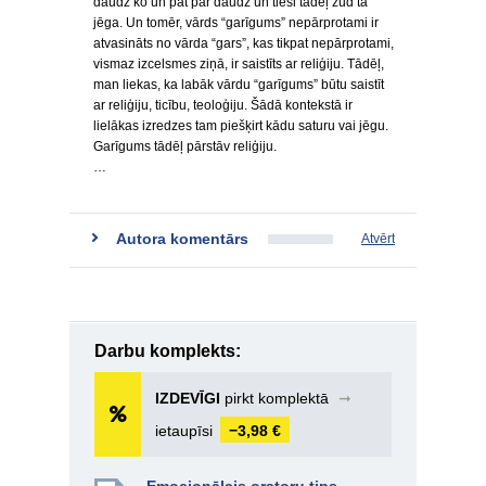
daudz ko un pat par daudz un tieši tādēļ zūd tā
jēga. Un tomēr, vārds “garīgums” nepārprotami ir
atvasināts no vārda “gars”, kas tikpat nepārprotami,
vismaz izcelsmes ziņā, ir saistīts ar reliģiju. Tādēļ,
man liekas, ka labāk vārdu “garīgums” būtu saistīt
ar reliģiju, ticību, teoloģiju. Šādā kontekstā ir
lielākas izredzes tam piešķirt kādu saturu vai jēgu.
Garīgums tādēļ pārstāv reliģiju.
…
Autora komentārs
Atvērt
Darbu komplekts:
IZDEVĪGI
pirkt komplektā
➞
ietaupīsi
−3,98 €