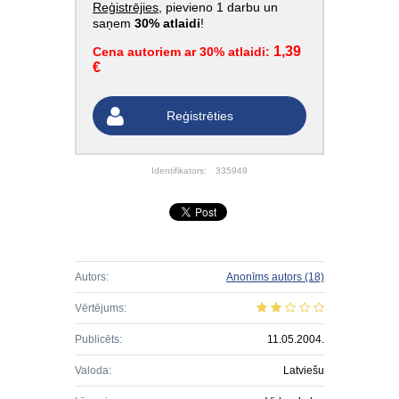
Reģistrējies
, pievieno 1 darbu un
saņem
30% atlaidi
!
1,39
Cena autoriem ar 30% atlaidi:
€
Reģistrēties
Identifikators:
335949
Autors:
Anonīms autors
(18)
Vērtējums:
Publicēts:
11.05.2004.
Valoda:
Latviešu