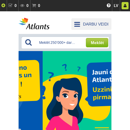
0
0
0
LV
DARBU VEIDI
Meklēt