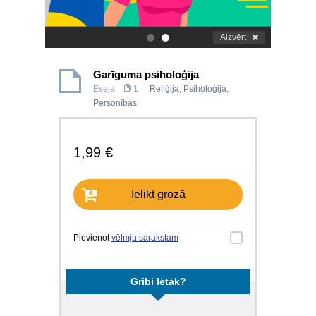
Aizvērt
.
.
Garīguma psiholoģija
Eseja
1
Reliģija
,
Psiholoģija
,
Personības
1,99 €
Ielikt grozā
Pievienot
vēlmju sarakstam
Gribi lētāk?