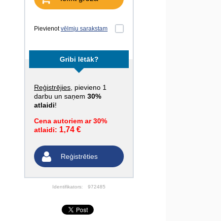
Pievienot
vēlmju sarakstam
Gribi lētāk?
Reģistrējies
, pievieno 1
darbu un saņem
30%
atlaidi
!
Cena autoriem ar 30%
1,74 €
atlaidi:
Reģistrēties
Identifikators:
972485