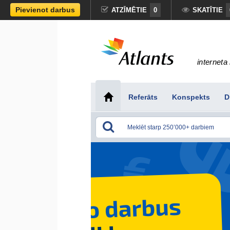
Pievienot darbus
ATZĪMĒTIE
0
SKATĪTIE
interneta 
Referāts
Konspekts
D