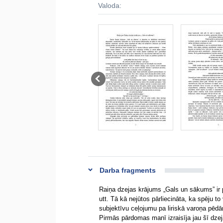
Valoda:
Darba fragments
Raiņa dzejas krājums „Gals un sākums” ir 
utt. Tā kā nejūtos pārliecināta, ka spēju to
subjektīvu ceļojumu pa liriskā varoņa pēd
Pirmās pārdomas manī izraisīja jau šī dze