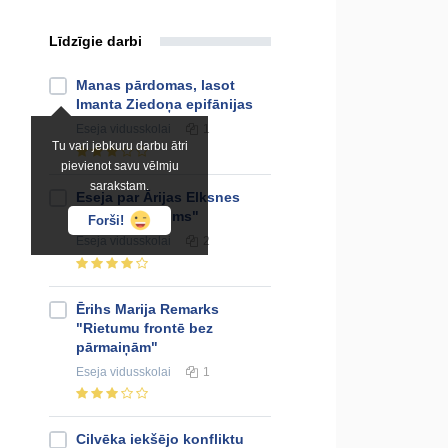
Līdzīgie darbi
Manas pārdomas, lasot
Imanta Ziedoņa epifānijas
Eseja
vidusskolai
1
Tu vari jebkuru darbu ātri
pievienot savu vēlmju
sarakstam.
Eseja par Ārijas Elksnes
dzejoli "Klusums"
Forši!
Eseja
vidusskolai
2
Ērihs Marija Remarks
"Rietumu frontē bez
pārmaiņām"
Eseja
vidusskolai
1
Cilvēka iekšējo konfliktu