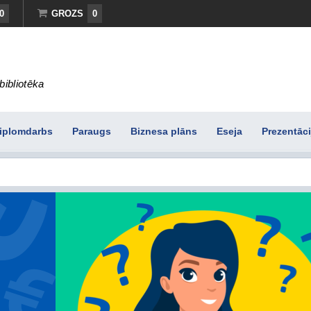
0
GROZS
0
bibliotēka
iplomdarbs
Paraugs
Biznesa plāns
Eseja
Prezentāci