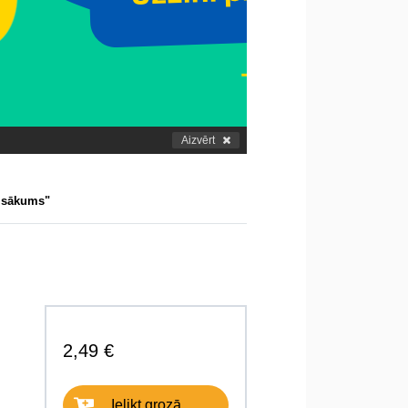
Aizvērt
n sākums"
2,49 €
Ielikt grozā