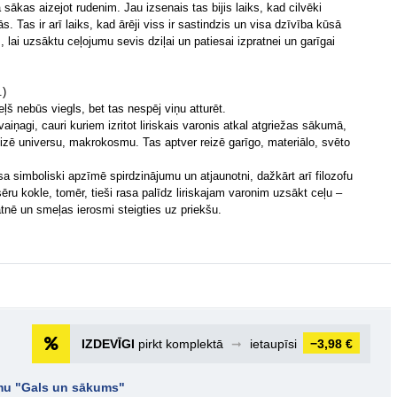
 sākas aizejot rudenim. Jau izsenais tas bijis laiks, kad cilvēki
 Tas ir arī laiks, kad ārēji viss ir sastindzis un visa dzīvība kūsā
ts, lai uzsāktu ceļojumu sevis dziļai un patiesai izpratnei un garīgai
.)
ļš nebūs viegls, bet tas nespēj viņu atturēt.
ņagi, cauri kuriem izritot liriskais varonis atkal atgriežas sākumā,
olizē universu, makrokosmu. Tas aptver reizē garīgo, materiālo, svēto
a simboliski apzīmē spirdzinājumu un atjaunotni, dažkārt arī filozofu
ru kokle, tomēr, tieši rasa palīdz liriskajam varonim uzsākt ceļu –
ātnē un smeļas ierosmi steigties uz priekšu.
IZDEVĪGI
pirkt komplektā
➞
ietaupīsi
−3,98 €
umu "Gals un sākums"