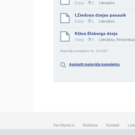
Eseja
2
Literatūra
I.Ziedoņa dzejas pasaulē
Eseja
1
Literatūra
Klāva Elsberga dzeja
Eseja
6
Literatūra
,
Personības
Materiālu komplekts Nr. 1121587
Apskatīt materiālu komplektu
Par Atlants.lv
Reklāma
Kontakti
Liet