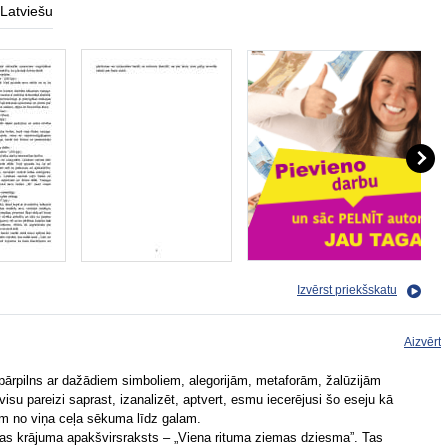
Latviešu
Izvērst priekšskatu
Aizvērt
pārpilns ar dažādiem simboliem, alegorijām, metaforām, žalūzijām
 visu pareizi saprast, izanalizēt, aptvert, esmu iecerējusi šo eseju kā
ām no viņa ceļa sēkuma līdz galam.
jas krājuma apakšvirsraksts – „Viena rituma ziemas dziesma”. Tas