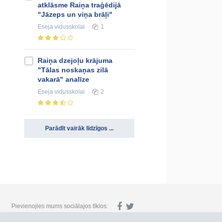
atklāsme Raiņa traģēdijā
"Jāzeps un viņa brāļi"
Eseja
vidusskolai
1
Raiņa dzejoļu krājuma
"Tālas noskaņas zilā
vakarā" analīze
Eseja
vidusskolai
2
Parādīt vairāk līdzīgos ...
Pievienojies mums sociālajos tīklos: