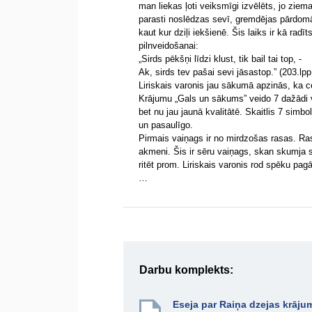
man liekas ļoti veiksmīgi izvēlēts, jo ziema
parasti noslēdzas sevī, gremdējas pārdomās.
kaut kur dziļi iekšienē. Šis laiks ir kā radī
pilnveidošanai:
„Sirds pēkšņi līdzi klust, tik bail tai top, -
Ak, sirds tev pašai sevi jāsastop.” (203.lpp
Liriskais varonis jau sākumā apzinās, ka ce
Krājumu „Gals un sākums” veido 7 dažādi vai
bet nu jau jaunā kvalitātē. Skaitlis 7 simb
un pasaulīgo.
Pirmais vaiņags ir no mirdzošas rasas. Ras
akmeni. Šis ir sēru vaiņags, skan skumja sē
ritēt prom. Liriskais varonis rod spēku pag
…
Darbu komplekts:
Eseja par Raiņa dzejas krāj