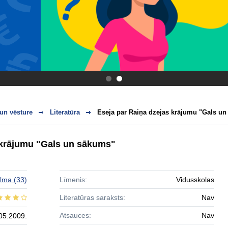
.
.
 un vēsture
Literatūra
Eseja par Raiņa dzejas krājumu "Gals u
 krājumu "Gals un sākums"
lma
(33)
Līmenis:
Vidusskolas
Literatūras saraksts:
Nav
Atsauces:
Nav
05.2009.